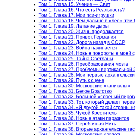
Том 1. Глава 15. Учение — Свет
Том 1. Глава 16. Что есть Реальность?
Том 1. Глава 17. Мои пси-игрушки
Том 1. Глава 18. Чем дальше в «лес», тем
Том 1. Глава 19. Латание дыры
Том 1. Глава 20. Жизнь продолжается
Том 1. Глава 21. Привет, Германия
Том 1. Глава 22. Дорога назад в СССР
Том 1. Глава 23. Война начинается
Том 1. Глава 24. Новые повороты в моей 
Том 1. Глава 25. Тайна Светланы
Том 1. Глава 26. Преобразования мозга
Том 1. Глава 27. Проблемы вертикальной
Том 1. Глава 28. Мои первые архангельски
Том 1. Глава 29. Путь к сцене
Том 1. Глава 30. Московские «каникулы»
Том 1. Глава 31. Белое Братство
Том 1. Глава 32. Большой «слоёный пирог
Том 1. Глава 33. Тот, который делает пер
Том 1. Глава 34. «Я другой такой страны 
Том 1. Глава 35. Чужой Креститель
Том 1. Глава 36. Новые атаки паразитов
Том 1. Глава 37. Серебряная Нить
Том 1. Глава 38. Вторые архангельские га
Том 1. Глава 39. Московские хлопоты