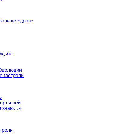
 больше «дров»
судьбе
 Эволюции
е гастроли
»
евёртышей
не знаю…»
строли