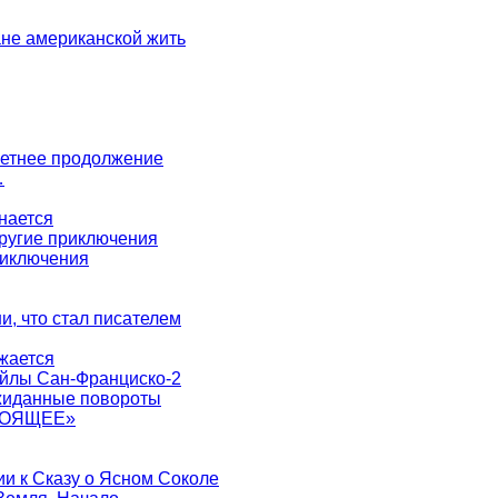
не американской жить
 летнее продолжение
…
нается
другие приключения
риключения
ни, что стал писателем
жается
айлы Сан-Франциско-2
ожиданные повороты
ТОЯЩЕЕ»
ии к Сказу о Ясном Соколе