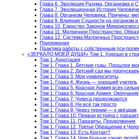
Глава 6. Эволюция Разума, Организма и 
Глава 7. Эволюционная История Человеч
Глава 8. Организм Человека. Причины, м
Глава 9. Влияние Сущности на организм и
Глава 10. Единство Законов Микрокосмос
Глава 11. Матричное Пространство. Обра
Глава 12. Система Матричных Пространст
Приложения
Практика работы с собственным пси-поле
«ЗЕРКАЛО МОЕЙ ДУШИ» Том 1. Хорошо в стран
Том 1. Аннотация
Том 1. Глава 1. Детские годы. Прошлое мо
Том 1. Глава 2. Детский сад мы пропускае
Том 1. Глава 3. Мои университеты
Том 1. Глава 4. Жизнь — хороший учитель
Том 1. Глава 5. Красная Армия всех сильн
Том 1. Глава 6. Красная Армия. Окончание
Том 1. Глава 7. Чудеса продолжаются
Том 1. Глава 8. Не всё так просто
Том 1. Глава 9. Через тернии — к звёздам
Том 1. Глава 10. Первая встреча с парази
Том 1. Глава 11. Паразиты. Продолжение
Том 1. Глава 12. Третье Обращение к Чело
Том 1. Глава 13. Есть Контакт?
Том 1. Глава 14. Чем больше узнаю люде