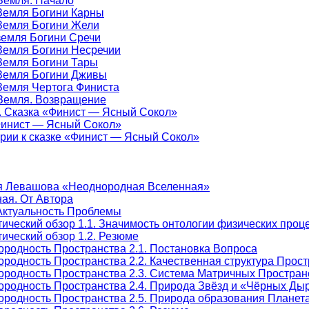
-Земля. Начало
-Земля Богини Карны
-Земля Богини Жели
-земля Богини Сречи
-Земля Богини Несречии
-Земля Богини Тары
-Земля Богини Дживы
-Земля Чертога Финиста
-Земля. Возвращение
е. Сказка «Финист — Ясный Сокол»
«Финист — Ясный Сокол»
арии к сказке «Финист — Ясный Сокол»
я Левашова «Неоднородная Вселенная»
ая. От Автора
Актуальность Проблемы
тический обзор 1.1. Значимость онтологии физических про
ический обзор 1.2. Резюме
ородность Пространства 2.1. Постановка Вопроса
родность Пространства 2.2. Качественная структура Прос
ородность Пространства 2.3. Система Матричных Простран
ородность Пространства 2.4. Природа Звёзд и «Чёрных Ды
ородность Пространства 2.5. Природа образования Плане