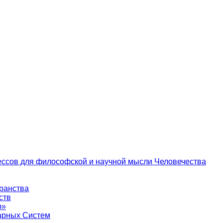
цессов для философской и научной мысли Человечества
транства
ств
р»
тарных Систем