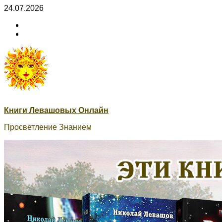
Skip
24.07.2026
to
ВК
content
Книги
ВК
Сварог
Книги Левашовых Онлайн
Просветление Знанием