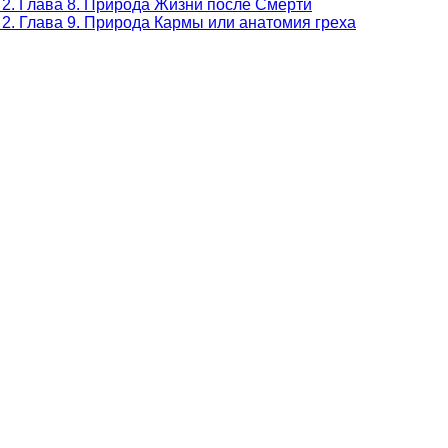
 2. Глава 8. Природа Жизни после Смерти
2. Глава 9. Природа Кармы или анатомия греха