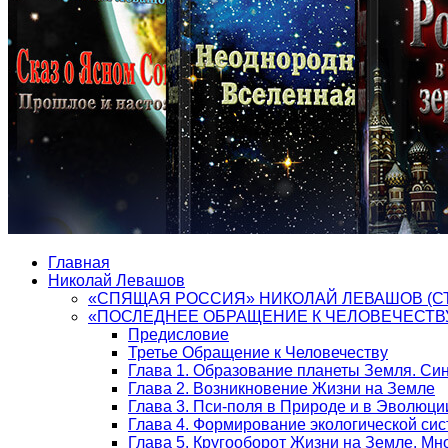
Главная
Николай Левашов
«СПЯЩАЯ РОССИЯ» НИКОЛАЙ ЛЕВАШОВ (С
«ПОСЛЕДНЕЕ ОБРАЩЕНИЕ К ЧЕЛОВЕЧЕСТВ
Предисловие
Третье Обращение к Человечеству
Глава 1. Образование планеты Земля. Си
Глава 2. Возникновение Жизни на Земле
Глава 3. Пси-поля в Природе и в Эволюци
Глава 4. Формирование экологической си
Глава 5. Кругооборот Жизни на Земле. М