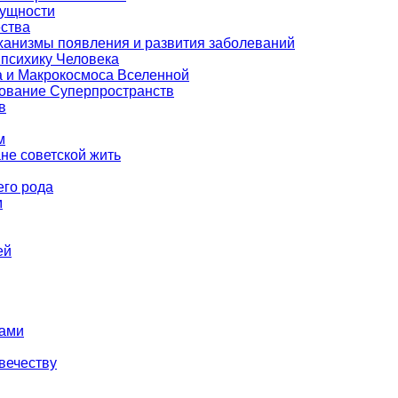
Сущности
ества
еханизмы появления и развития заболеваний
 психику Человека
а и Макрокосмоса Вселенной
зование Суперпространств
в
м
е советской жить
его рода
м
ей
тами
вечеству
й…