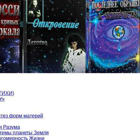
ТИХИ)
У»
нтез форм материй
и Разума
стемы планеты Земля
ногомерность Жизни