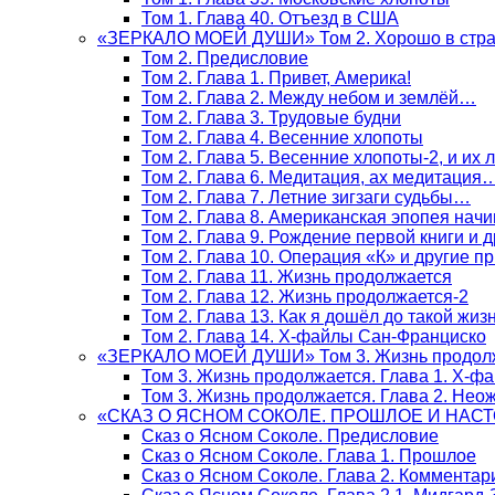
Том 1. Глава 40. Отъезд в США
«ЗЕРКАЛО МОЕЙ ДУШИ» Том 2. Хорошо в стра
Том 2. Предисловие
Том 2. Глава 1. Привет, Америка!
Том 2. Глава 2. Между небом и землёй…
Том 2. Глава 3. Трудовые будни
Том 2. Глава 4. Весенние хлопоты
Том 2. Глава 5. Весенние хлопоты-2, и их
Том 2. Глава 6. Медитация, ах медитация
Том 2. Глава 7. Летние зигзаги судьбы…
Том 2. Глава 8. Американская эпопея начи
Том 2. Глава 9. Рождение первой книги и 
Том 2. Глава 10. Операция «К» и другие п
Том 2. Глава 11. Жизнь продолжается
Том 2. Глава 12. Жизнь продолжается-2
Том 2. Глава 13. Как я дошёл до такой жиз
Том 2. Глава 14. Х-файлы Сан-Франциско
«ЗЕРКАЛО МОЕЙ ДУШИ» Том 3. Жизнь продол
Том 3. Жизнь продолжается. Глава 1. Х-ф
Том 3. Жизнь продолжается. Глава 2. Не
«СКАЗ О ЯСНОМ СОКОЛЕ. ПРОШЛОЕ И НАС
Сказ о Ясном Соколе. Предисловие
Сказ о Ясном Соколе. Глава 1. Прошлое
Сказ о Ясном Соколе. Глава 2. Комментар