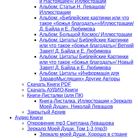
и Настоящее»/ Иллюстрации
Альбом: Статьи Н. Левашов/
Иллюстрации
Альбом: «Библейские картинки или что
такое «божья благодать»»/Иллюстрации/
Д. Байда и Е. Любимова
Альбом: Большой Космос/ Иллюстрации
Альбом: Цитаты/ Библейские Картинки
или что такое «божья благодать»/ Ветхий
Завет/ Д. Байда и Е. Любимова
Альбом: Цитаты/ Библейские Картинки
или что такое «божья благодать»/ Новый
Завет/ Д. Байда и Е. Любимова
Альбом: Цитаты «Информацiя для
ЗдравоМыслящих» Другие Авторы
Скачать Книги PDF
Скачать АУДИО-Книги
Книги-Листалки (для ПК)
Книга-Листалка. Иллюстрации «Зеркало
Моей Души». Николай Левашов
Закрытый Архив
Аудио Книги
Откровение mp3 Светлана Левашова
Зеркало Моей Души. Том 1-3 (mp3)
Зеркало моей Души. Хорошо в стране