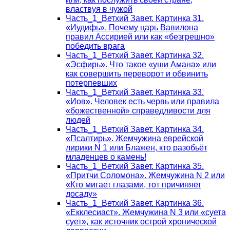
властвуя в чужой
Часть_1_Ветхий Завет. Картинка 31.
«Иудифь». Почему царь Вавилона
правил Ассирией или как «безгрешно»
победить врага
Часть_1_Ветхий Завет. Картинка 32.
«Эсфирь». Что такое «уши Амана» или
как совершить переворот и обвинить
потерпевших
Часть_1_Ветхий Завет. Картинка 33.
«Иов». Человек есть червь или правила
«божественной» справедливости для
людей
Часть_1_Ветхий Завет. Картинка 34.
«Псалтирь». Жемчужина еврейской
лирики N 1 или Блажен, кто разобьёт
младенцев о камень!
Часть_1_Ветхий Завет. Картинка 35.
«Притчи Соломона». Жемчужина N 2 или
«Кто мигает глазами, тот причиняет
досаду»
Часть_1_Ветхий Завет. Картинка 36.
«Екклесиаст». Жемчужина N 3 или «суета
сует», как источник острой хронической