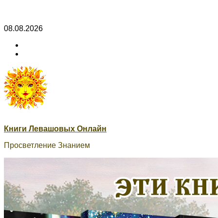
Skip
08.08.2026
to
ВК
content
Книги
ВК
Сварог
Книги Левашовых Онлайн
Просветление Знанием