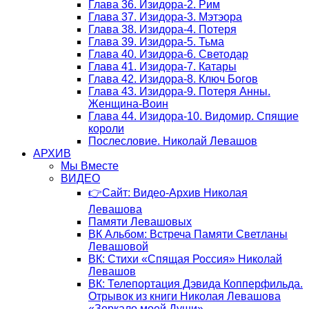
Глава 36. Изидора-2. Рим
Глава 37. Изидора-3. Мэтэора
Глава 38. Изидора-4. Потеря
Глава 39. Изидора-5. Тьма
Глава 40. Изидора-6. Светодар
Глава 41. Изидора-7. Катары
Глава 42. Изидора-8. Ключ Богов
Глава 43. Изидора-9. Потеря Анны.
Женщина-Воин
Глава 44. Изидора-10. Видомир. Спящие
короли
Послесловие. Николай Левашов
АРХИВ
Мы Вместе
ВИДЕО
👉Сайт: Видео-Архив Николая
Левашова
Памяти Левашовых
ВК Альбом: Встреча Памяти Светланы
Левашовой
ВК: Стихи «Спящая Россия» Николай
Левашов
ВК: Телепортация Дэвида Копперфильда.
Отрывок из книги Николая Левашова
«Зеркало моей Души»