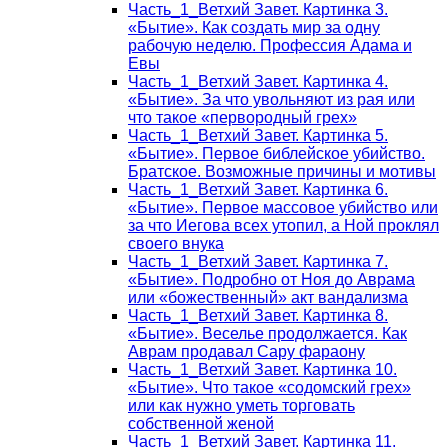
Часть_1_Ветхий Завет. Картинка 3.
«Бытие». Как создать мир за одну
рабочую неделю. Профессия Адама и
Евы
Часть_1_Ветхий Завет. Картинка 4.
«Бытие». За что увольняют из рая или
что такое «первородный грех»
Часть_1_Ветхий Завет. Картинка 5.
«Бытие». Первое библейское убийство.
Братское. Возможные причины и мотивы
Часть_1_Ветхий Завет. Картинка 6.
«Бытие». Первое массовое убийство или
за что Иегова всех утопил, а Ной проклял
своего внука
Часть_1_Ветхий Завет. Картинка 7.
«Бытие». Подробно от Ноя до Аврама
или «божественный» акт вандализма
Часть_1_Ветхий Завет. Картинка 8.
«Бытие». Веселье продолжается. Как
Аврам продавал Сару фараону
Часть_1_Ветхий Завет. Картинка 10.
«Бытие». Что такое «содомский грех»
или как нужно уметь торговать
собственной женой
Часть_1_Ветхий Завет. Картинка 11.