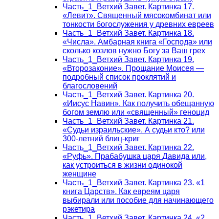
Часть_1_Ветхий Завет. Картинка 17.
«Левит». Священный мясокомбинат или
тонкости богослужения у древних евреев
Часть_1_Ветхий Завет. Картинка 18.
«Числа». Амбарная книга «Господа» или
сколько козлов нужно Богу за Ваш грех
Часть_1_Ветхий Завет. Картинка 19.
«Второзаконие». Прощание Моисея —
подробный список проклятий и
благословений
Часть_1_Ветхий Завет. Картинка 20.
«Иисус Навин». Как получить обещанную
богом землю или «священный» геноцид
Часть_1_Ветхий Завет. Картинка 21.
«Судьи израильские». А судьи кто? или
300-летний блиц-криг
Часть_1_Ветхий Завет. Картинка 22.
«Руфь». Прабабушка царя Давида или,
как устроиться в жизни одинокой
женщине
Часть_1_Ветхий Завет. Картинка 23. «1
книга Царств». Как евреям царя
выбирали или пособие для начинающего
рэкетира
Часть_1_Ветхий Завет. Картинка 24. «2