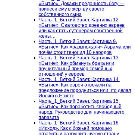
«Бытие». Докажи преданность богу —
принеси ему в жертву своего
собственного сына
Часть_1_Ветхий Завет. Картинка 12.
«Бытие». Сватовство древних евреев
или как стать сутенёром собственной
жены…
Часть_1_Ветхий Завет. Картинка 9.
«Бытие». Как «размножали» Аврама или
почём стоит геноцид 10 народов
Часть_1_Ветхий Завет. Картинка 13.
«Бытие». Как обмануть брата или
поучительный пример семейных
отношений у евреев
Часть_1_Ветхий Завет. Картинка 14.
«Бытие». Как евреи отвечали на
предложение породниться или что делал
Иосиф в Египте
Часть_1_Ветхий Завет. Картинка 15.
«Бытие». Как поработить свободный
народ. Руководство для начинающего
паразита
Часть_1_Ветхий Завет. Картинка 16.
«Исход». Как с божьей помощью
ограбить и разрушить чужую страну