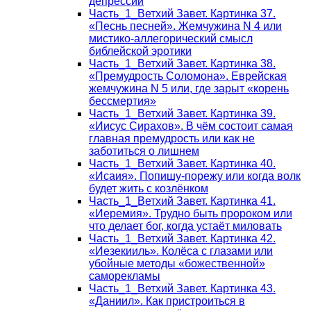
депрессии
Часть_1_Ветхий Завет. Картинка 37.
«Песнь песней». Жемчужина N 4 или
мистико-аллегорический смысл
библейской эротики
Часть_1_Ветхий Завет. Картинка 38.
«Премудрость Соломона». Еврейская
жемчужина N 5 или, где зарыт «корень
бессмертия»
Часть_1_Ветхий Завет. Картинка 39.
«Иисус Сирахов». В чём состоит самая
главная премудрость или как не
заботиться о лишнем
Часть_1_Ветхий Завет. Картинка 40.
«Исаия». Попишу-порежу или когда волк
будет жить с козлёнком
Часть_1_Ветхий Завет. Картинка 41.
«Иеремия». Трудно быть пророком или
что делает бог, когда устаёт миловать
Часть_1_Ветхий Завет. Картинка 42.
«Иезекииль». Колёса с глазами или
убойные методы «божественной»
саморекламы
Часть_1_Ветхий Завет. Картинка 43.
«Даниил». Как пристроиться в