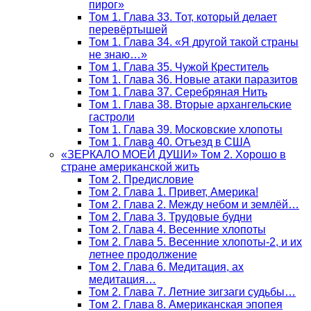
пирог»
Том 1. Глава 33. Тот, который делает
перевёртышей
Том 1. Глава 34. «Я другой такой страны
не знаю…»
Том 1. Глава 35. Чужой Креститель
Том 1. Глава 36. Новые атаки паразитов
Том 1. Глава 37. Серебряная Нить
Том 1. Глава 38. Вторые архангельские
гастроли
Том 1. Глава 39. Московские хлопоты
Том 1. Глава 40. Отъезд в США
«ЗЕРКАЛО МОЕЙ ДУШИ» Том 2. Хорошо в
стране американской жить
Том 2. Предисловие
Том 2. Глава 1. Привет, Америка!
Том 2. Глава 2. Между небом и землёй…
Том 2. Глава 3. Трудовые будни
Том 2. Глава 4. Весенние хлопоты
Том 2. Глава 5. Весенние хлопоты-2, и их
летнее продолжение
Том 2. Глава 6. Медитация, ах
медитация…
Том 2. Глава 7. Летние зигзаги судьбы…
Том 2. Глава 8. Американская эпопея