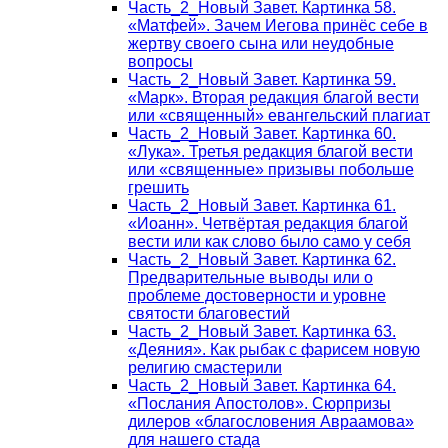
Часть_2_Новый Завет. Картинка 58.
«Матфей». Зачем Иегова принёс себе в
жертву своего сына или неудобные
вопросы
Часть_2_Новый Завет. Картинка 59.
«Марк». Вторая редакция благой вести
или «священный» евангельский плагиат
Часть_2_Новый Завет. Картинка 60.
«Лука». Третья редакция благой вести
или «священные» призывы побольше
грешить
Часть_2_Новый Завет. Картинка 61.
«Иоанн». Четвёртая редакция благой
вести или как слово было само у себя
Часть_2_Новый Завет. Картинка 62.
Предварительные выводы или о
проблеме достоверности и уровне
святости благовестий
Часть_2_Новый Завет. Картинка 63.
«Деяния». Как рыбак с фарисем новую
религию смастерили
Часть_2_Новый Завет. Картинка 64.
«Послания Апостолов». Сюрпризы
дилеров «благословения Авраамова»
для нашего стада