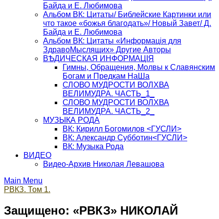
Байда и Е. Любимова
Альбом ВК: Цитаты/ Библейские Картинки или
что такое «божья благодать»/ Новый Завет/ Д.
Байда и Е. Любимова
Альбом ВК: Цитаты «Информацiя для
ЗдравоМыслящих» Другие Авторы
ВѢДИЧЕСКАЯ ИНФОРМАЦIЯ
Гимны, Обращения, Молвы к Славянским
Богам и Предкам НаШа
СЛОВО МУДРОСТИ ВОЛХВА
ВЕЛИМУДРА. ЧАСТЬ_1_
СЛОВО МУДРОСТИ ВОЛХВА
ВЕЛИМУДРА. ЧАСТЬ_2_
МУЗЫКА РОДА
ВК: Кирилл Богомилов <ГУСЛИ>
ВК: Александр Субботин<ГУСЛИ>
ВК: Музыка Рода
ВИДЕО
Видео-Архив Николая Левашова
Main Menu
РВКЗ. Том 1.
Защищено: «РВКЗ» НИКОЛАЙ