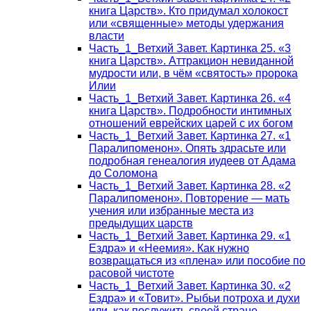
книга Царств». Кто придумал холокост
или «священные» методы удержания
власти
Часть_1_Ветхий Завет. Картинка 25. «3
книга Царств». Аттракцион невиданной
мудрости или, в чём «святость» пророка
Илии
Часть_1_Ветхий Завет. Картинка 26. «4
книга Царств». Подробности интимных
отношений еврейских царей с их богом
Часть_1_Ветхий Завет. Картинка 27. «1
Паралипоменон». Опять здрасьте или
подробная генеалогия иудеев от Адама
до Соломона
Часть_1_Ветхий Завет. Картинка 28. «2
Паралипоменон». Повторение — мать
учения или избранные места из
предыдущих царств
Часть_1_Ветхий Завет. Картинка 29. «1
Ездра» и «Неемия». Как нужно
возвращаться из «плена» или пособие по
расовой чистоте
Часть_1_Ветхий Завет. Картинка 30. «2
Ездра» и «Товит». Рыбьи потроха и духи
или, как послужить своей стране,