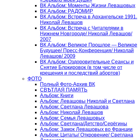
ВК Альбом: Моменты Жизни Левашовых
ВК Альбом: РАДОМИР
ВК Альбом: Встреча в Архангельске 1991.
Николай Левашов
ВК Альбом: Встреча с Читателями в
Нижнем Новгороде/ Николай Левашов/
2007
ВК Альбом: Великое Прошлое — Великое
Будущее/ Пресс-Конференция/ Николай
Левашов/ 2009
ВК Альбом: Оздоровительные Сеансы и
Снятие Блокировок (в том числе от
крещения и последствий абортов)
ФОТО
Полный Фото-Архив ВК
СВѢТЛАЯ ПАМЯТЬ
Альбом: Книги
Альбом: Левашовы Николай и Светлана
Альбом: Светлана Левашова
Альбом: Николай Левашов
Альбом: Семья Левашовых
Альбом: Светлана/Детство/Серёгины
Альбом: Замок Левашовых во Франции
Альбом: Цитаты/ Откровение/ Светлана