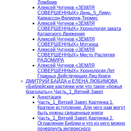
Ломбрив
Алексей Чугунов «ЗЕМЛЯ
СОВЕРШЕННЫХ» День_5_Лиму-
Каркассон-Велируж-Термес
Алексей Чугунов «ЗЕМЛЯ
СОВЕРШЕННЫХ» Хронология заката
Катарского Движения
Алексей Чугунов «ЗЕМЛЯ
СОВЕРШЕННЫХ» Мэтэора
Алексей Чугунов «ЗЕМЛЯ
СОВЕРШЕННЫХ» Место Распятия
РАДОМИРА
Алексей Чугунов «ЗЕМЛЯ
СОВЕРШЕННЫХ» Хронология Лет
Главных Действующих Лиц Книги
ДМИТРИЙ БАЙДА и ЕЛЕНА ЛЮБИМОВА
«Библейские картинки или что такое «божья
благодать»» Часть_1_Ветхий Завет
Аннотация
Часть_1_Ветхий Завет. Картинка 1.
Краткое вступление. Для чего нам могут
быть нужны священные книги
Часть_1_Ветхий Завет. Картинка 2.
Оглавление Библии и что из него можно
почерпнуть интересного