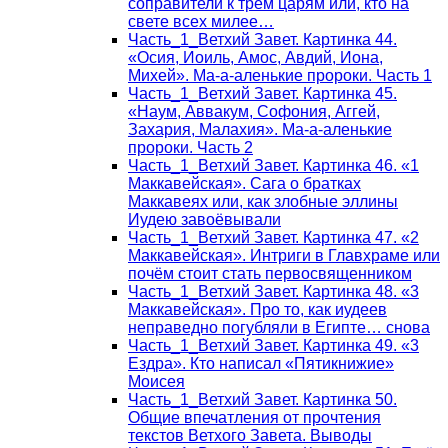
соправители к трём царям или, кто на
свете всех милее…
Часть_1_Ветхий Завет. Картинка 44.
«Осия, Иоиль, Амос, Авдий, Иона,
Михей». Ма-а-аленькие пророки. Часть 1
Часть_1_Ветхий Завет. Картинка 45.
«Наум, Аввакум, Софония, Аггей,
Захария, Малахия». Ма-а-аленькие
пророки. Часть 2
Часть_1_Ветхий Завет. Картинка 46. «1
Маккавейская». Сага о братках
Маккавеях или, как злобные эллины
Иудею завоёвывали
Часть_1_Ветхий Завет. Картинка 47. «2
Маккавейская». Интриги в Главхраме или
почём стоит стать первосвященником
Часть_1_Ветхий Завет. Картинка 48. «3
Маккавейская». Про то, как иудеев
неправедно погубляли в Египте… снова
Часть_1_Ветхий Завет. Картинка 49. «3
Ездра». Кто написал «Пятикнижие»
Моисея
Часть_1_Ветхий Завет. Картинка 50.
Общие впечатления от прочтения
текстов Ветхого Завета. Выводы