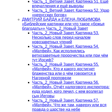
Часть_1_Ветхий Завет. Картинка 51. Ещё
впечатления и ещё выводы
Часть_1_Ветхий Завет. Картинка 52. Удар
«нерусских богов»
ДМИТРИЙ БАЙДА и ЕЛЕНА ЛЮБИМОВА
«Библейские картинки или что такое «божья
благодать»» Часть_2_Новый Завет
Часть_2_Новый Завет. Картинка 53.
Несколько слов перед началом
новозаветных чтений
Часть_2_Новый Завет. Картинка 54.
«Матфей». Как исполнялись
ветхозаветные пророчества или при чём
тут Иосиф?
Часть_2_Новый Завет. Картинка 55.
«Матфей». Кто и какого достигнет
блаженства или о чём говорится в
Нагорной проповеди
Часть_2_Новый Завет. Картинка 56.
«Матфей». Отчёт налогового инспектора:
куда ходил, кого лечил, с кем возлегал
сын Иеговы
Часть_2_Новый Завет. Картинка 57.
«Матфей». Что же там, наверху или вся
правда о царстве на небе