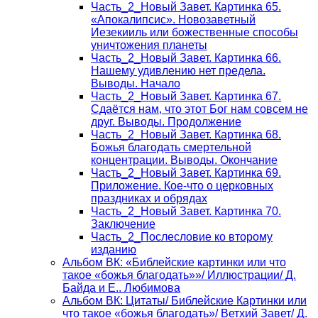
Часть_2_Новый Завет. Картинка 65.
«Апокалипсис». Новозаветный
Иезекииль или божественные способы
уничтожения планеты
Часть_2_Новый Завет. Картинка 66.
Нашему удивлению нет предела.
Выводы. Начало
Часть_2_Новый Завет. Картинка 67.
Сдаётся нам, что этот Бог нам совсем не
друг. Выводы. Продолжение
Часть_2_Новый Завет. Картинка 68.
Божья благодать смертельной
концентрации. Выводы. Окончание
Часть_2_Новый Завет. Картинка 69.
Приложение. Кое-что о церковных
праздниках и обрядах
Часть_2_Новый Завет. Картинка 70.
Заключение
Часть_2_Послесловие ко второму
изданию
Альбом ВК: «Библейские картинки или что
такое «божья благодать»»/ Иллюстрации/ Д.
Байда и Е.. Любимова
Альбом ВК: Цитаты/ Библейские Картинки или
что такое «божья благодать»/ Ветхий Завет/ Д.