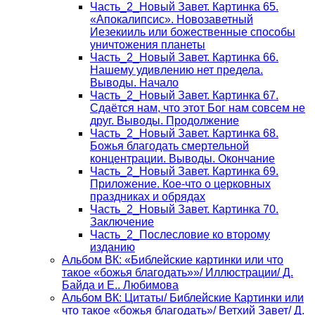
Часть_2_Новый Завет. Картинка 65.
«Апокалипсис». Новозаветный
Иезекииль или божественные способы
уничтожения планеты
Часть_2_Новый Завет. Картинка 66.
Нашему удивлению нет предела.
Выводы. Начало
Часть_2_Новый Завет. Картинка 67.
Сдаётся нам, что этот Бог нам совсем не
друг. Выводы. Продолжение
Часть_2_Новый Завет. Картинка 68.
Божья благодать смертельной
концентрации. Выводы. Окончание
Часть_2_Новый Завет. Картинка 69.
Приложение. Кое-что о церковных
праздниках и обрядах
Часть_2_Новый Завет. Картинка 70.
Заключение
Часть_2_Послесловие ко второму
изданию
Альбом ВК: «Библейские картинки или что
такое «божья благодать»»/ Иллюстрации/ Д.
Байда и Е.. Любимова
Альбом ВК: Цитаты/ Библейские Картинки или
что такое «божья благодать»/ Ветхий Завет/ Д.