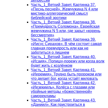
депрессии
Часть_1_Ветхий Завет. Картинка 37.
«Песнь песней». Жемчужина N 4 или
мистико-аллегорический смысл
библейской эротики
Часть_1_Ветхий Завет. Картинка 38.
«Премудрость Соломона». Еврейская
жемчужина N 5 или, где зарыт «корень
бессмертия»
Часть_1_Ветхий Завет. Картинка 39.
«Иисус Сирахов». В чём состоит самая
главная премудрость или как не
заботиться о лишнем
Часть_1_Ветхий Завет. Картинка 40.
«Исаия». Попишу-порежу или когда волк
будет жить с козлёнком
Часть_1_Ветхий Завет. Картинка 41.
«Иеремия». Трудно быть пророком или
что делает бог, когда устаёт миловать
Часть_1_Ветхий Завет. Картинка 42.
«Иезекииль». Колёса с глазами или
убойные методы «божественной»
саморекламы
Часть_1_Ветхий Завет. Картинка 43.
«Даниил». Как пристроиться в