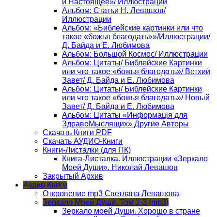
и Настоящее»/ Иллюстрации
Альбом: Статьи Н. Левашов/
Иллюстрации
Альбом: «Библейские картинки или что
такое «божья благодать»»/Иллюстрации/
Д. Байда и Е. Любимова
Альбом: Большой Космос/ Иллюстрации
Альбом: Цитаты/ Библейские Картинки
или что такое «божья благодать»/ Ветхий
Завет/ Д. Байда и Е. Любимова
Альбом: Цитаты/ Библейские Картинки
или что такое «божья благодать»/ Новый
Завет/ Д. Байда и Е. Любимова
Альбом: Цитаты «Информацiя для
ЗдравоМыслящих» Другие Авторы
Скачать Книги PDF
Скачать АУДИО-Книги
Книги-Листалки (для ПК)
Книга-Листалка. Иллюстрации «Зеркало
Моей Души». Николай Левашов
Закрытый Архив
Аудио Книги
Откровение mp3 Светлана Левашова
Зеркало Моей Души. Том 1-3 (mp3)
Зеркало моей Души. Хорошо в стране