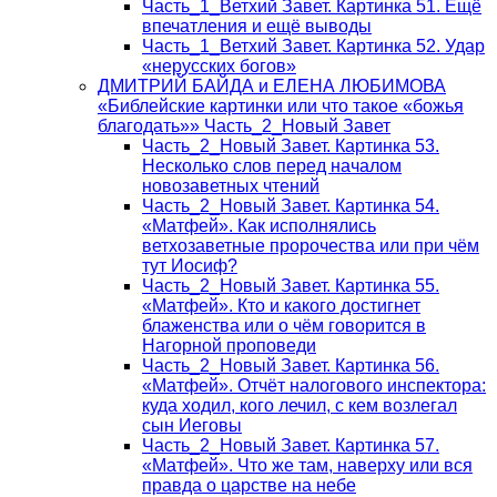
Часть_1_Ветхий Завет. Картинка 51. Ещё
впечатления и ещё выводы
Часть_1_Ветхий Завет. Картинка 52. Удар
«нерусских богов»
ДМИТРИЙ БАЙДА и ЕЛЕНА ЛЮБИМОВА
«Библейские картинки или что такое «божья
благодать»» Часть_2_Новый Завет
Часть_2_Новый Завет. Картинка 53.
Несколько слов перед началом
новозаветных чтений
Часть_2_Новый Завет. Картинка 54.
«Матфей». Как исполнялись
ветхозаветные пророчества или при чём
тут Иосиф?
Часть_2_Новый Завет. Картинка 55.
«Матфей». Кто и какого достигнет
блаженства или о чём говорится в
Нагорной проповеди
Часть_2_Новый Завет. Картинка 56.
«Матфей». Отчёт налогового инспектора:
куда ходил, кого лечил, с кем возлегал
сын Иеговы
Часть_2_Новый Завет. Картинка 57.
«Матфей». Что же там, наверху или вся
правда о царстве на небе