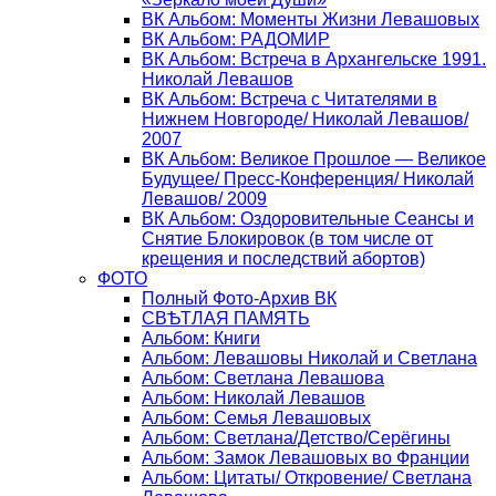
ВК Альбом: Моменты Жизни Левашовых
ВК Альбом: РАДОМИР
ВК Альбом: Встреча в Архангельске 1991.
Николай Левашов
ВК Альбом: Встреча с Читателями в
Нижнем Новгороде/ Николай Левашов/
2007
ВК Альбом: Великое Прошлое — Великое
Будущее/ Пресс-Конференция/ Николай
Левашов/ 2009
ВК Альбом: Оздоровительные Сеансы и
Снятие Блокировок (в том числе от
крещения и последствий абортов)
ФОТО
Полный Фото-Архив ВК
СВѢТЛАЯ ПАМЯТЬ
Альбом: Книги
Альбом: Левашовы Николай и Светлана
Альбом: Светлана Левашова
Альбом: Николай Левашов
Альбом: Семья Левашовых
Альбом: Светлана/Детство/Серёгины
Альбом: Замок Левашовых во Франции
Альбом: Цитаты/ Откровение/ Светлана