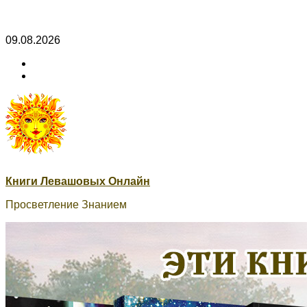
Skip
09.08.2026
to
ВК
content
Книги
ВК
Сварог
Книги Левашовых Онлайн
Просветление Знанием