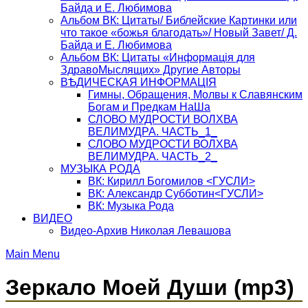
Байда и Е. Любимова
Альбом ВК: Цитаты/ Библейские Картинки или
что такое «божья благодать»/ Новый Завет/ Д.
Байда и Е. Любимова
Альбом ВК: Цитаты «Информацiя для
ЗдравоМыслящих» Другие Авторы
ВѢДИЧЕСКАЯ ИНФОРМАЦIЯ
Гимны, Обращения, Молвы к Славянским
Богам и Предкам НаШа
СЛОВО МУДРОСТИ ВОЛХВА
ВЕЛИМУДРА. ЧАСТЬ_1_
СЛОВО МУДРОСТИ ВОЛХВА
ВЕЛИМУДРА. ЧАСТЬ_2_
МУЗЫКА РОДА
ВК: Кирилл Богомилов <ГУСЛИ>
ВК: Александр Субботин<ГУСЛИ>
ВК: Музыка Рода
ВИДЕО
Видео-Архив Николая Левашова
Main Menu
Зеркало Моей Души (mp3)