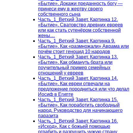
«Бытие». Докажи преданность богу —
принеси ему в жертву своего
собственного сына
Часть_1_Ветхий Завет. Картинка 12.
«Бытие». Сватовство древних евреев
или как стать сутенёром собственной
жены…
Часть_1_Ветхий Завет. Картинка 9.
«Бытие». Как «размножали» Аврама или
почём стоит геноцид 10 народов
Часть_1_Ветхий Завет. Картинка 13.
«Бытие». Как обмануть брата или
поучительный пример семейных
отношений у евреев
Часть_1_Ветхий Завет. Картинка 14.
«Бытие». Как евреи отвечали на
предложение породниться или что делал
Иосиф в Египте
Часть_1_Ветхий Завет. Картинка 15.
«Бытие». Как поработить свободный
народ. Руководство для начинающего
паразита
Часть_1_Ветхий Завет. Картинка 16.
«Исход». Как с божьей помощью
ограбить и разрушить чужую страну