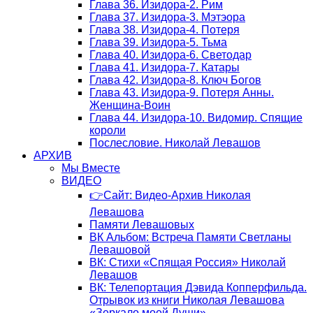
Глава 36. Изидора-2. Рим
Глава 37. Изидора-3. Мэтэора
Глава 38. Изидора-4. Потеря
Глава 39. Изидора-5. Тьма
Глава 40. Изидора-6. Светодар
Глава 41. Изидора-7. Катары
Глава 42. Изидора-8. Ключ Богов
Глава 43. Изидора-9. Потеря Анны.
Женщина-Воин
Глава 44. Изидора-10. Видомир. Спящие
короли
Послесловие. Николай Левашов
АРХИВ
Мы Вместе
ВИДЕО
👉Сайт: Видео-Архив Николая
Левашова
Памяти Левашовых
ВК Альбом: Встреча Памяти Светланы
Левашовой
ВК: Стихи «Спящая Россия» Николай
Левашов
ВК: Телепортация Дэвида Копперфильда.
Отрывок из книги Николая Левашова
«Зеркало моей Души»