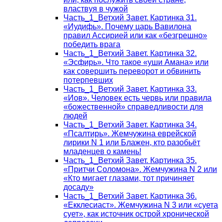
властвуя в чужой
Часть_1_Ветхий Завет. Картинка 31.
«Иудифь». Почему царь Вавилона
правил Ассирией или как «безгрешно»
победить врага
Часть_1_Ветхий Завет. Картинка 32.
«Эсфирь». Что такое «уши Амана» или
как совершить переворот и обвинить
потерпевших
Часть_1_Ветхий Завет. Картинка 33.
«Иов». Человек есть червь или правила
«божественной» справедливости для
людей
Часть_1_Ветхий Завет. Картинка 34.
«Псалтирь». Жемчужина еврейской
лирики N 1 или Блажен, кто разобьёт
младенцев о камень!
Часть_1_Ветхий Завет. Картинка 35.
«Притчи Соломона». Жемчужина N 2 или
«Кто мигает глазами, тот причиняет
досаду»
Часть_1_Ветхий Завет. Картинка 36.
«Екклесиаст». Жемчужина N 3 или «суета
сует», как источник острой хронической