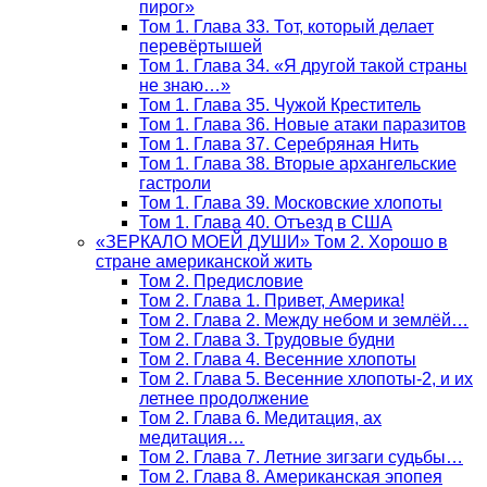
пирог»
Том 1. Глава 33. Тот, который делает
перевёртышей
Том 1. Глава 34. «Я другой такой страны
не знаю…»
Том 1. Глава 35. Чужой Креститель
Том 1. Глава 36. Новые атаки паразитов
Том 1. Глава 37. Серебряная Нить
Том 1. Глава 38. Вторые архангельские
гастроли
Том 1. Глава 39. Московские хлопоты
Том 1. Глава 40. Отъезд в США
«ЗЕРКАЛО МОЕЙ ДУШИ» Том 2. Хорошо в
стране американской жить
Том 2. Предисловие
Том 2. Глава 1. Привет, Америка!
Том 2. Глава 2. Между небом и землёй…
Том 2. Глава 3. Трудовые будни
Том 2. Глава 4. Весенние хлопоты
Том 2. Глава 5. Весенние хлопоты-2, и их
летнее продолжение
Том 2. Глава 6. Медитация, ах
медитация…
Том 2. Глава 7. Летние зигзаги судьбы…
Том 2. Глава 8. Американская эпопея