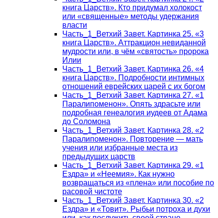
книга Царств». Кто придумал холокост
или «священные» методы удержания
власти
Часть_1_Ветхий Завет. Картинка 25. «3
книга Царств». Аттракцион невиданной
мудрости или, в чём «святость» пророка
Илии
Часть_1_Ветхий Завет. Картинка 26. «4
книга Царств». Подробности интимных
отношений еврейских царей с их богом
Часть_1_Ветхий Завет. Картинка 27. «1
Паралипоменон». Опять здрасьте или
подробная генеалогия иудеев от Адама
до Соломона
Часть_1_Ветхий Завет. Картинка 28. «2
Паралипоменон». Повторение — мать
учения или избранные места из
предыдущих царств
Часть_1_Ветхий Завет. Картинка 29. «1
Ездра» и «Неемия». Как нужно
возвращаться из «плена» или пособие по
расовой чистоте
Часть_1_Ветхий Завет. Картинка 30. «2
Ездра» и «Товит». Рыбьи потроха и духи
или, как послужить своей стране,