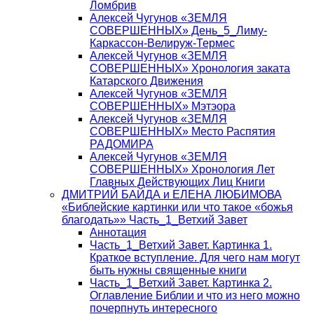
Ломбрив
Алексей Чугунов «ЗЕМЛЯ
СОВЕРШЕННЫХ» День_5_Лиму-
Каркассон-Велируж-Термес
Алексей Чугунов «ЗЕМЛЯ
СОВЕРШЕННЫХ» Хронология заката
Катарского Движения
Алексей Чугунов «ЗЕМЛЯ
СОВЕРШЕННЫХ» Мэтэора
Алексей Чугунов «ЗЕМЛЯ
СОВЕРШЕННЫХ» Место Распятия
РАДОМИРА
Алексей Чугунов «ЗЕМЛЯ
СОВЕРШЕННЫХ» Хронология Лет
Главных Действующих Лиц Книги
ДМИТРИЙ БАЙДА и ЕЛЕНА ЛЮБИМОВА
«Библейские картинки или что такое «божья
благодать»» Часть_1_Ветхий Завет
Аннотация
Часть_1_Ветхий Завет. Картинка 1.
Краткое вступление. Для чего нам могут
быть нужны священные книги
Часть_1_Ветхий Завет. Картинка 2.
Оглавление Библии и что из него можно
почерпнуть интересного