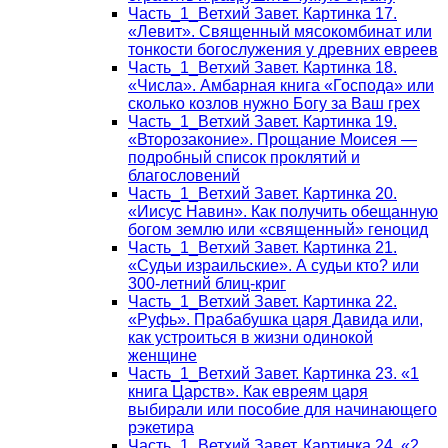
Часть_1_Ветхий Завет. Картинка 17.
«Левит». Священный мясокомбинат или
тонкости богослужения у древних евреев
Часть_1_Ветхий Завет. Картинка 18.
«Числа». Амбарная книга «Господа» или
сколько козлов нужно Богу за Ваш грех
Часть_1_Ветхий Завет. Картинка 19.
«Второзаконие». Прощание Моисея —
подробный список проклятий и
благословений
Часть_1_Ветхий Завет. Картинка 20.
«Иисус Навин». Как получить обещанную
богом землю или «священный» геноцид
Часть_1_Ветхий Завет. Картинка 21.
«Судьи израильские». А судьи кто? или
300-летний блиц-криг
Часть_1_Ветхий Завет. Картинка 22.
«Руфь». Прабабушка царя Давида или,
как устроиться в жизни одинокой
женщине
Часть_1_Ветхий Завет. Картинка 23. «1
книга Царств». Как евреям царя
выбирали или пособие для начинающего
рэкетира
Часть_1_Ветхий Завет. Картинка 24. «2