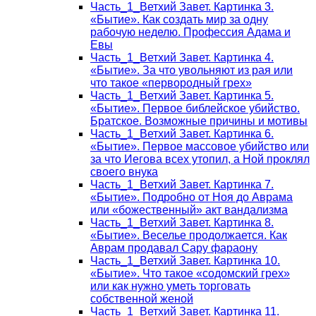
Часть_1_Ветхий Завет. Картинка 3.
«Бытие». Как создать мир за одну
рабочую неделю. Профессия Адама и
Евы
Часть_1_Ветхий Завет. Картинка 4.
«Бытие». За что увольняют из рая или
что такое «первородный грех»
Часть_1_Ветхий Завет. Картинка 5.
«Бытие». Первое библейское убийство.
Братское. Возможные причины и мотивы
Часть_1_Ветхий Завет. Картинка 6.
«Бытие». Первое массовое убийство или
за что Иегова всех утопил, а Ной проклял
своего внука
Часть_1_Ветхий Завет. Картинка 7.
«Бытие». Подробно от Ноя до Аврама
или «божественный» акт вандализма
Часть_1_Ветхий Завет. Картинка 8.
«Бытие». Веселье продолжается. Как
Аврам продавал Сару фараону
Часть_1_Ветхий Завет. Картинка 10.
«Бытие». Что такое «содомский грех»
или как нужно уметь торговать
собственной женой
Часть_1_Ветхий Завет. Картинка 11.