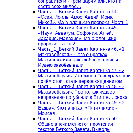
соправители к трём царям или, кто на
свете всех милее…
Часть_1_Ветхий Завет. Картинка 44.
«Осия, Иоиль, Амос, Авдий, Иона,
Михей». Ма-а-аленькие пророки. Часть 1
Часть_1_Ветхий Завет. Картинка 45.
«Наум, Аввакум, Софония, Аггей,
Захария, Малахия». Ма-а-аленькие
пророки. Часть 2
Часть_1_Ветхий Завет. Картинка 46. «1
Маккавейская». Сага о братках
Маккавеях или, как злобные эллины
Иудею завоёвывали
Часть_1_Ветхий Завет. Картинка 47. «2
Маккавейская». Интриги в Главхраме или
почём стоит стать первосвященником
Часть_1_Ветхий Завет. Картинка 48. «3
Маккавейская». Про то, как иудеев
неправедно погубляли в Египте… снова
Часть_1_Ветхий Завет. Картинка 49. «3
Ездра». Кто написал «Пятикнижие»
Моисея
Часть_1_Ветхий Завет. Картинка 50.
Общие впечатления от прочтения
текстов Ветхого Завета. Выводы