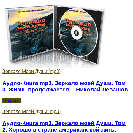
Зеркало Моей Души (mp3)
Аудио-Книга mp3. Зеркало моей Души. Том
3. Жизнь продолжается… Николай Левашов
Аудио-
Открыть
Книга
mp3.
Зеркало Моей Души (mp3)
Зеркало
моей
Аудио-Книга mp3. Зеркало моей Души. Том
Души.
2. Хорошо в стране американской жить.
Том