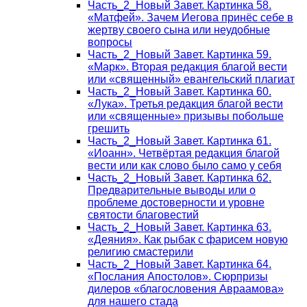
Часть_2_Новый Завет. Картинка 58.
«Матфей». Зачем Иегова принёс себе в
жертву своего сына или неудобные
вопросы
Часть_2_Новый Завет. Картинка 59.
«Марк». Вторая редакция благой вести
или «священный» евангельский плагиат
Часть_2_Новый Завет. Картинка 60.
«Лука». Третья редакция благой вести
или «священные» призывы побольше
грешить
Часть_2_Новый Завет. Картинка 61.
«Иоанн». Четвёртая редакция благой
вести или как слово было само у себя
Часть_2_Новый Завет. Картинка 62.
Предварительные выводы или о
проблеме достоверности и уровне
святости благовестий
Часть_2_Новый Завет. Картинка 63.
«Деяния». Как рыбак с фарисем новую
религию смастерили
Часть_2_Новый Завет. Картинка 64.
«Послания Апостолов». Сюрпризы
дилеров «благословения Авраамова»
для нашего стада