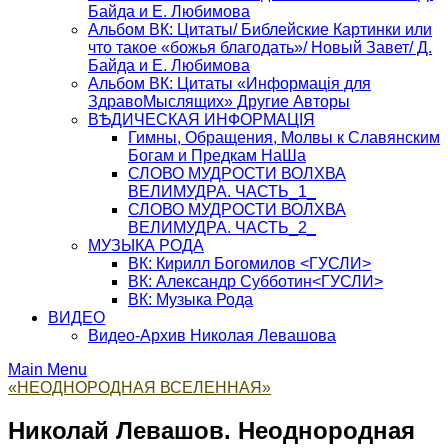
Байда и Е. Любимова
Альбом ВК: Цитаты/ Библейские Картинки или
что такое «божья благодать»/ Новый Завет/ Д.
Байда и Е. Любимова
Альбом ВК: Цитаты «Информацiя для
ЗдравоМыслящих» Другие Авторы
ВѢДИЧЕСКАЯ ИНФОРМАЦIЯ
Гимны, Обращения, Молвы к Славянским
Богам и Предкам НаШа
СЛОВО МУДРОСТИ ВОЛХВА
ВЕЛИМУДРА. ЧАСТЬ_1_
СЛОВО МУДРОСТИ ВОЛХВА
ВЕЛИМУДРА. ЧАСТЬ_2_
МУЗЫКА РОДА
ВК: Кирилл Богомилов <ГУСЛИ>
ВК: Александр Субботин<ГУСЛИ>
ВК: Музыка Рода
ВИДЕО
Видео-Архив Николая Левашова
Main Menu
«НЕОДНОРОДНАЯ ВСЕЛЕННАЯ»
Николай Левашов. Неоднородная