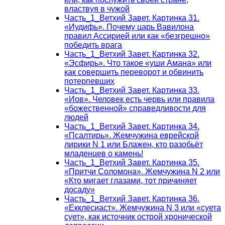
властвуя в чужой
Часть_1_Ветхий Завет. Картинка 31.
«Иудифь». Почему царь Вавилона
правил Ассирией или как «безгрешно»
победить врага
Часть_1_Ветхий Завет. Картинка 32.
«Эсфирь». Что такое «уши Амана» или
как совершить переворот и обвинить
потерпевших
Часть_1_Ветхий Завет. Картинка 33.
«Иов». Человек есть червь или правила
«божественной» справедливости для
людей
Часть_1_Ветхий Завет. Картинка 34.
«Псалтирь». Жемчужина еврейской
лирики N 1 или Блажен, кто разобьёт
младенцев о камень!
Часть_1_Ветхий Завет. Картинка 35.
«Притчи Соломона». Жемчужина N 2 или
«Кто мигает глазами, тот причиняет
досаду»
Часть_1_Ветхий Завет. Картинка 36.
«Екклесиаст». Жемчужина N 3 или «суета
сует», как источник острой хронической