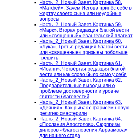
Часть_2_Новый Завет. Картинка 58.
«Матфей». Зачем Иегова принёс себе в
жертву своего сына или неудобные
вопросы
Часть_2_Новый Завет. Картинка 59.
«Марк». Вторая редакция благой вести
или «священный» евангельский плагиат
Часть_2_Новый Завет. Картинка 60.
«Лука». Третья редакция благой вести
или «священные» призывы побольше
грешить
Часть_2_Новый Завет. Картинка 61.
«Иоанн». Четвёртая редакция благой
вести или как слово было само у себя
Часть_2_Новый Завет. Картинка 62.
Предварительные выводы или о
проблеме достоверности и уровне
святости благовестий
Часть_2_Новый Завет. Картинка 63.
«Деяния». Как рыбак с фарисем новую
религию смастерили
Часть_2_Новый Завет. Картинка 64.
«Послания Апостолов». Сюрпризы
дилеров «благословения Авраамова»
для нашего стада