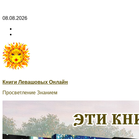
Skip
08.08.2026
to
ВК
content
Книги
ВК
Сварог
Книги Левашовых Онлайн
Просветление Знанием