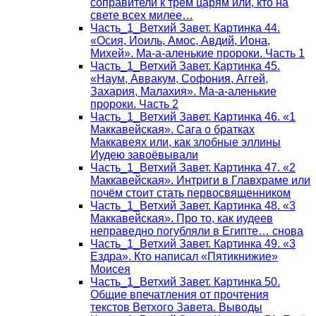
соправители к трём царям или, кто на
свете всех милее…
Часть_1_Ветхий Завет. Картинка 44.
«Осия, Иоиль, Амос, Авдий, Иона,
Михей». Ма-а-аленькие пророки. Часть 1
Часть_1_Ветхий Завет. Картинка 45.
«Наум, Аввакум, Софония, Аггей,
Захария, Малахия». Ма-а-аленькие
пророки. Часть 2
Часть_1_Ветхий Завет. Картинка 46. «1
Маккавейская». Сага о братках
Маккавеях или, как злобные эллины
Иудею завоёвывали
Часть_1_Ветхий Завет. Картинка 47. «2
Маккавейская». Интриги в Главхраме или
почём стоит стать первосвященником
Часть_1_Ветхий Завет. Картинка 48. «3
Маккавейская». Про то, как иудеев
неправедно погубляли в Египте… снова
Часть_1_Ветхий Завет. Картинка 49. «3
Ездра». Кто написал «Пятикнижие»
Моисея
Часть_1_Ветхий Завет. Картинка 50.
Общие впечатления от прочтения
текстов Ветхого Завета. Выводы