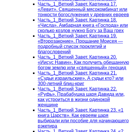
Часть_1_Ветхий Завет. Картинка 17.
«Левит». Священный мясокомбинат или
тонкости богослужения у древних евреев
Часть_1_Ветхий Завет. Картинка 18.
«Числа». Амбарная книга «Господа» или
сколько козлов нужно Богу за Ваш грех
Часть_1_Ветхий Завет. Картинка 19.
«Второзаконие». Прощание Моисея —
подробный список проклятий и
благословений
Часть_1_Ветхий Завет. Картинка 20.
«Иисус Навин». Как получить обещанную
богом землю или «священный» геноцид
Часть_1_Ветхий Завет. Картинка 21.
«Судьи израильские». А судьи кто? или
300-летний блиц-криг
Часть_1_Ветхий Завет. Картинка 22.
«Руфь». Прабабушка царя Давида или,
как устроиться в жизни одинокой
женщине
Часть_1_Ветхий Завет. Картинка 23. «1
книга Царств». Как евреям царя
выбирали или пособие для начинающего
рэкетира
Часть_1_Ветхий Завет. Картинка 24. «2