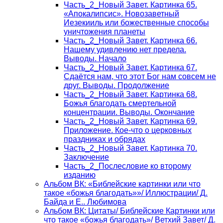
Часть_2_Новый Завет. Картинка 65.
«Апокалипсис». Новозаветный
Иезекииль или божественные способы
уничтожения планеты
Часть_2_Новый Завет. Картинка 66.
Нашему удивлению нет предела.
Выводы. Начало
Часть_2_Новый Завет. Картинка 67.
Сдаётся нам, что этот Бог нам совсем не
друг. Выводы. Продолжение
Часть_2_Новый Завет. Картинка 68.
Божья благодать смертельной
концентрации. Выводы. Окончание
Часть_2_Новый Завет. Картинка 69.
Приложение. Кое-что о церковных
праздниках и обрядах
Часть_2_Новый Завет. Картинка 70.
Заключение
Часть_2_Послесловие ко второму
изданию
Альбом ВК: «Библейские картинки или что
такое «божья благодать»»/ Иллюстрации/ Д.
Байда и Е.. Любимова
Альбом ВК: Цитаты/ Библейские Картинки или
что такое «божья благодать»/ Ветхий Завет/ Д.