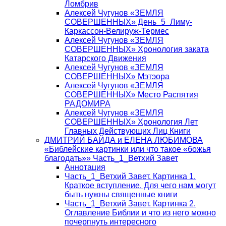
Ломбрив
Алексей Чугунов «ЗЕМЛЯ
СОВЕРШЕННЫХ» День_5_Лиму-
Каркассон-Велируж-Термес
Алексей Чугунов «ЗЕМЛЯ
СОВЕРШЕННЫХ» Хронология заката
Катарского Движения
Алексей Чугунов «ЗЕМЛЯ
СОВЕРШЕННЫХ» Мэтэора
Алексей Чугунов «ЗЕМЛЯ
СОВЕРШЕННЫХ» Место Распятия
РАДОМИРА
Алексей Чугунов «ЗЕМЛЯ
СОВЕРШЕННЫХ» Хронология Лет
Главных Действующих Лиц Книги
ДМИТРИЙ БАЙДА и ЕЛЕНА ЛЮБИМОВА
«Библейские картинки или что такое «божья
благодать»» Часть_1_Ветхий Завет
Аннотация
Часть_1_Ветхий Завет. Картинка 1.
Краткое вступление. Для чего нам могут
быть нужны священные книги
Часть_1_Ветхий Завет. Картинка 2.
Оглавление Библии и что из него можно
почерпнуть интересного