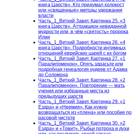
книга Царств». Кто придумал холокост
или «священные» методы удержания
власти
Часть_1_Ветхий Завет. Картинка 25. «3
книга Царств». Аттракцион невиданной
мудрости или, в чём «святость» пророка
Илии
Часть_1_Ветхий Завет. Картинка 26. «4
книга Царств». Подробности интимных
отношений еврейских царей с их богом
Часть_1_Ветхий Завет. Картинка 27. «1
Паралипоменон». Опять здрасьте или
подробная генеалогия иудеев от Адама
до Соломона
Часть_1_Ветхий Завет. Картинка 28. «2
Паралипоменон». Повторение — мать
учения или избранные места из
предыдущих царств
Часть_1_Ветхий Завет. Картинка 29. «1
Ездра» и «Неемия». Как нужно
возвращаться из «плена» или пособие по
расовой чистоте
Часть_1_Ветхий Завет. Картинка 30. «2
Ездра» и «Товит». Рыбьи потроха и духи
или, как послужить своей стране,