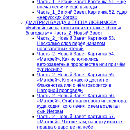
Часть_1_Ветхий Завет. Картинка 51. Ещё
впечатления и ещё выводы
Часть_1_Ветхий Завет. Картинка 52. Удар
«нерусских богов»
ДМИТРИЙ БАЙДА и ЕЛЕНА ЛЮБИМОВА
«Библейские картинки или что такое «божья
благодать»» Часть_2_Новый Завет
Часть_2_Новый Завет. Картинка 53.
Несколько слов перед началом
новозаветных чтений
Часть_2_Новый Завет. Картинка 54.
«Матфей». Как исполнялись
ветхозаветные пророчества или при чём
тут Иосиф?
Часть_2_Новый Завет. Картинка 55.
«Матфей». Кто и какого достигнет
блаженства или о чём говорится в
Нагорной проповеди
Часть_2_Новый Завет. Картинка 56.
«Матфей». Отчёт налогового инспектора:
куда ходил, кого лечил, с кем возлегал
сын Иеговы
Часть_2_Новый Завет. Картинка 57.
«Матфей». Что же там, наверху или вся
правда о царстве на небе