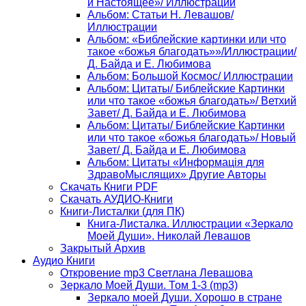
и Настоящее»/ Иллюстрации
Альбом: Статьи Н. Левашов/
Иллюстрации
Альбом: «Библейские картинки или что
такое «божья благодать»»/Иллюстрации/
Д. Байда и Е. Любимова
Альбом: Большой Космос/ Иллюстрации
Альбом: Цитаты/ Библейские Картинки
или что такое «божья благодать»/ Ветхий
Завет/ Д. Байда и Е. Любимова
Альбом: Цитаты/ Библейские Картинки
или что такое «божья благодать»/ Новый
Завет/ Д. Байда и Е. Любимова
Альбом: Цитаты «Информацiя для
ЗдравоМыслящих» Другие Авторы
Скачать Книги PDF
Скачать АУДИО-Книги
Книги-Листалки (для ПК)
Книга-Листалка. Иллюстрации «Зеркало
Моей Души». Николай Левашов
Закрытый Архив
Аудио Книги
Откровение mp3 Светлана Левашова
Зеркало Моей Души. Том 1-3 (mp3)
Зеркало моей Души. Хорошо в стране