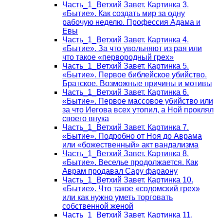
Часть_1_Ветхий Завет. Картинка 3.
«Бытие». Как создать мир за одну
рабочую неделю. Профессия Адама и
Евы
Часть_1_Ветхий Завет. Картинка 4.
«Бытие». За что увольняют из рая или
что такое «первородный грех»
Часть_1_Ветхий Завет. Картинка 5.
«Бытие». Первое библейское убийство.
Братское. Возможные причины и мотивы
Часть_1_Ветхий Завет. Картинка 6.
«Бытие». Первое массовое убийство или
за что Иегова всех утопил, а Ной проклял
своего внука
Часть_1_Ветхий Завет. Картинка 7.
«Бытие». Подробно от Ноя до Аврама
или «божественный» акт вандализма
Часть_1_Ветхий Завет. Картинка 8.
«Бытие». Веселье продолжается. Как
Аврам продавал Сару фараону
Часть_1_Ветхий Завет. Картинка 10.
«Бытие». Что такое «содомский грех»
или как нужно уметь торговать
собственной женой
Часть_1_Ветхий Завет. Картинка 11.