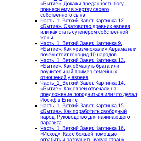
«Бытие». Докажи преданность богу —
принеси ему в жертву своего
собственного сына
Часть_1_Ветхий Завет. Картинка 12.
«Бытие». Сватовство древних евреев
или как стать сутенёром собственной
жены…
Часть_1_Ветхий Завет. Картинка 9.
«Бытие». Как «размножали» Аврама или
почём стоит геноцид 10 народов
Часть_1_Ветхий Завет. Картинка 13.
«Бытие». Как обмануть брата или
поучительный пример семейных
отношений у евреев
Часть_1_Ветхий Завет. Картинка 14.
«Бытие». Как евреи отвечали на
предложение породниться или что делал
Иосиф в Египте
Часть_1_Ветхий Завет. Картинка 15.
«Бытие». Как поработить свободный
народ. Руководство для начинающего
паразита
Часть_1_Ветхий Завет. Картинка 16.
«Исход». Как с божьей помощью
ограбить и разрушить чужую страну