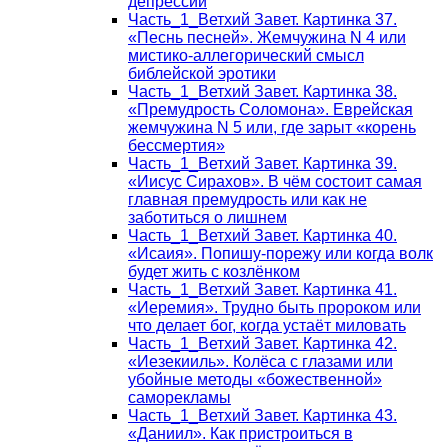
депрессии
Часть_1_Ветхий Завет. Картинка 37.
«Песнь песней». Жемчужина N 4 или
мистико-аллегорический смысл
библейской эротики
Часть_1_Ветхий Завет. Картинка 38.
«Премудрость Соломона». Еврейская
жемчужина N 5 или, где зарыт «корень
бессмертия»
Часть_1_Ветхий Завет. Картинка 39.
«Иисус Сирахов». В чём состоит самая
главная премудрость или как не
заботиться о лишнем
Часть_1_Ветхий Завет. Картинка 40.
«Исаия». Попишу-порежу или когда волк
будет жить с козлёнком
Часть_1_Ветхий Завет. Картинка 41.
«Иеремия». Трудно быть пророком или
что делает бог, когда устаёт миловать
Часть_1_Ветхий Завет. Картинка 42.
«Иезекииль». Колёса с глазами или
убойные методы «божественной»
саморекламы
Часть_1_Ветхий Завет. Картинка 43.
«Даниил». Как пристроиться в