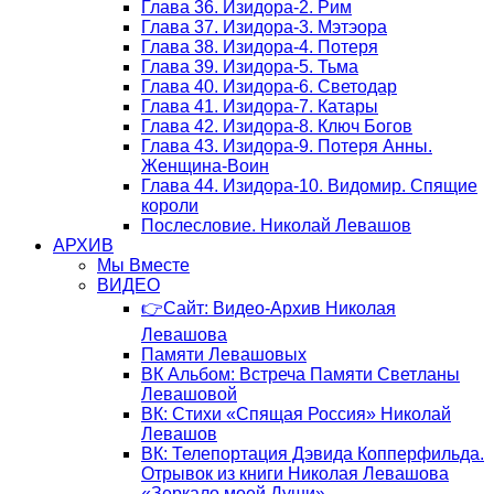
Глава 36. Изидора-2. Рим
Глава 37. Изидора-3. Мэтэора
Глава 38. Изидора-4. Потеря
Глава 39. Изидора-5. Тьма
Глава 40. Изидора-6. Светодар
Глава 41. Изидора-7. Катары
Глава 42. Изидора-8. Ключ Богов
Глава 43. Изидора-9. Потеря Анны.
Женщина-Воин
Глава 44. Изидора-10. Видомир. Спящие
короли
Послесловие. Николай Левашов
АРХИВ
Мы Вместе
ВИДЕО
👉Сайт: Видео-Архив Николая
Левашова
Памяти Левашовых
ВК Альбом: Встреча Памяти Светланы
Левашовой
ВК: Стихи «Спящая Россия» Николай
Левашов
ВК: Телепортация Дэвида Копперфильда.
Отрывок из книги Николая Левашова
«Зеркало моей Души»