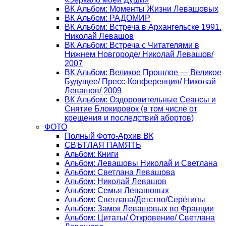
ВК Альбом: Моменты Жизни Левашовых
ВК Альбом: РАДОМИР
ВК Альбом: Встреча в Архангельске 1991.
Николай Левашов
ВК Альбом: Встреча с Читателями в
Нижнем Новгороде/ Николай Левашов/
2007
ВК Альбом: Великое Прошлое — Великое
Будущее/ Пресс-Конференция/ Николай
Левашов/ 2009
ВК Альбом: Оздоровительные Сеансы и
Снятие Блокировок (в том числе от
крещения и последствий абортов)
ФОТО
Полный Фото-Архив ВК
СВѢТЛАЯ ПАМЯТЬ
Альбом: Книги
Альбом: Левашовы Николай и Светлана
Альбом: Светлана Левашова
Альбом: Николай Левашов
Альбом: Семья Левашовых
Альбом: Светлана/Детство/Серёгины
Альбом: Замок Левашовых во Франции
Альбом: Цитаты/ Откровение/ Светлана