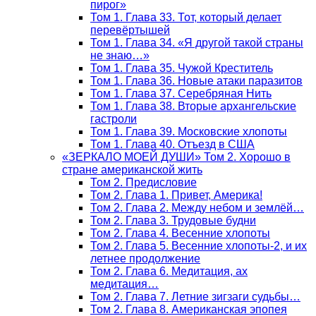
пирог»
Том 1. Глава 33. Тот, который делает
перевёртышей
Том 1. Глава 34. «Я другой такой страны
не знаю…»
Том 1. Глава 35. Чужой Креститель
Том 1. Глава 36. Новые атаки паразитов
Том 1. Глава 37. Серебряная Нить
Том 1. Глава 38. Вторые архангельские
гастроли
Том 1. Глава 39. Московские хлопоты
Том 1. Глава 40. Отъезд в США
«ЗЕРКАЛО МОЕЙ ДУШИ» Том 2. Хорошо в
стране американской жить
Том 2. Предисловие
Том 2. Глава 1. Привет, Америка!
Том 2. Глава 2. Между небом и землёй…
Том 2. Глава 3. Трудовые будни
Том 2. Глава 4. Весенние хлопоты
Том 2. Глава 5. Весенние хлопоты-2, и их
летнее продолжение
Том 2. Глава 6. Медитация, ах
медитация…
Том 2. Глава 7. Летние зигзаги судьбы…
Том 2. Глава 8. Американская эпопея