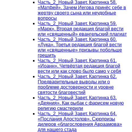
Часть_2_Новый Завет. Картинка 58.
«Матфей». Зачем Иегова принёс себе в
жертву своего сына или неудобные
вопросы
Часть_2_Новый Завет. Картинка 59.
«Марк». Вторая редакция благой вести
или «священный» евангельский плагиат
Часть_2_Новый Завет. Картинка 60.
«Лука». Третья редакция благой вести
или «священные» призывы побольше
грешить
Часть_2_Новый Завет. Картинка 61.
«Иоанн». Четвёртая редакция благой
вести или как слово было само у себя
Часть_2_Новый Завет. Картинка 62.
Предварительные выводы или о
проблеме достоверности и уровне
святости благовестий
Часть_2_Новый Завет. Картинка 63.
«Деяния». Как рыбак с фарисем новую
религию смастерили
Часть_2_Новый Завет. Картинка 64.
«Послания Апостолов». Сюрпризы
дилеров «благословения Авраамова»
для нашего стада