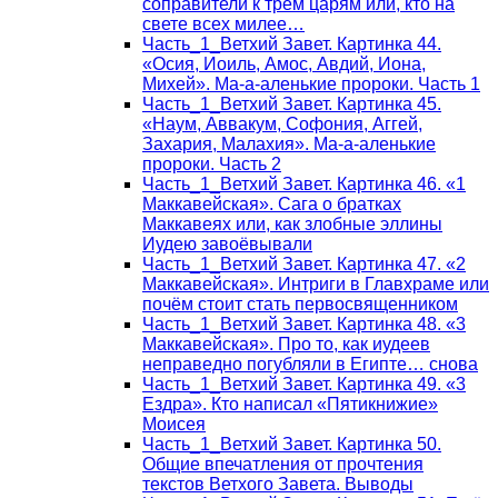
соправители к трём царям или, кто на
свете всех милее…
Часть_1_Ветхий Завет. Картинка 44.
«Осия, Иоиль, Амос, Авдий, Иона,
Михей». Ма-а-аленькие пророки. Часть 1
Часть_1_Ветхий Завет. Картинка 45.
«Наум, Аввакум, Софония, Аггей,
Захария, Малахия». Ма-а-аленькие
пророки. Часть 2
Часть_1_Ветхий Завет. Картинка 46. «1
Маккавейская». Сага о братках
Маккавеях или, как злобные эллины
Иудею завоёвывали
Часть_1_Ветхий Завет. Картинка 47. «2
Маккавейская». Интриги в Главхраме или
почём стоит стать первосвященником
Часть_1_Ветхий Завет. Картинка 48. «3
Маккавейская». Про то, как иудеев
неправедно погубляли в Египте… снова
Часть_1_Ветхий Завет. Картинка 49. «3
Ездра». Кто написал «Пятикнижие»
Моисея
Часть_1_Ветхий Завет. Картинка 50.
Общие впечатления от прочтения
текстов Ветхого Завета. Выводы