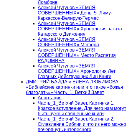
Ломбрив
Алексей Чугунов «ЗЕМЛЯ
СОВЕРШЕННЫХ» День_5_Лиму-
Каркассон-Велируж-Термес
Алексей Чугунов «ЗЕМЛЯ
СОВЕРШЕННЫХ» Хронология заката
Катарского Движения
Алексей Чугунов «ЗЕМЛЯ
СОВЕРШЕННЫХ» Мэтэора
Алексей Чугунов «ЗЕМЛЯ
СОВЕРШЕННЫХ» Место Распятия
РАДОМИРА
Алексей Чугунов «ЗЕМЛЯ
СОВЕРШЕННЫХ» Хронология Лет
Главных Действующих Лиц Книги
ДМИТРИЙ БАЙДА и ЕЛЕНА ЛЮБИМОВА
«Библейские картинки или что такое «божья
благодать»» Часть_1_Ветхий Завет
Аннотация
Часть_1_Ветхий Завет. Картинка 1.
Краткое вступление. Для чего нам могут
быть нужны священные книги
Часть_1_Ветхий Завет. Картинка 2.
Оглавление Библии и что из него можно
почерпнуть интересного