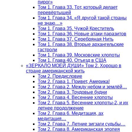
пирог»
Том 1. Глава 33. Тот, который делает
перевёртышей
Том 1. Глава 34. «Я другой такой страны
не знаю…»
Том 1. Глава 35. Чужой Креститель
Том 1. Глава 36. Новые атаки паразитов
Том 1. Глава 37. Серебряная Нить
Том 1. Глава 38. Вторые архангельские
гастроли
Том 1. Глава 39. Московские хлопоты
Том 1. Глава 40. Отъезд в США
«ЗЕРКАЛО МОЕЙ ДУШИ» Том 2. Хорошо в
стране американской жить
Том 2. Предисловие
Том 2. Глава 1. Привет, Америка!
Том 2. Глава 2. Между небом и землёй…
Том 2. Глава 3. Трудовые будни
Том 2. Глава 4. Весенние хлопоты
Том 2. Глава 5. Весенние хлопоты-2, и их
летнее продолжение
Том 2. Глава 6. Медитация, ах
медитация…
Том 2. Глава 7. Летние зигзаги судьбы…
Том 2. Глава 8. Американская эпопея