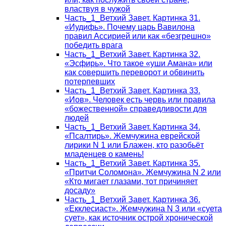
властвуя в чужой
Часть_1_Ветхий Завет. Картинка 31.
«Иудифь». Почему царь Вавилона
правил Ассирией или как «безгрешно»
победить врага
Часть_1_Ветхий Завет. Картинка 32.
«Эсфирь». Что такое «уши Амана» или
как совершить переворот и обвинить
потерпевших
Часть_1_Ветхий Завет. Картинка 33.
«Иов». Человек есть червь или правила
«божественной» справедливости для
людей
Часть_1_Ветхий Завет. Картинка 34.
«Псалтирь». Жемчужина еврейской
лирики N 1 или Блажен, кто разобьёт
младенцев о камень!
Часть_1_Ветхий Завет. Картинка 35.
«Притчи Соломона». Жемчужина N 2 или
«Кто мигает глазами, тот причиняет
досаду»
Часть_1_Ветхий Завет. Картинка 36.
«Екклесиаст». Жемчужина N 3 или «суета
сует», как источник острой хронической