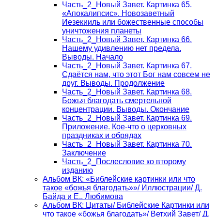
Часть_2_Новый Завет. Картинка 65.
«Апокалипсис». Новозаветный
Иезекииль или божественные способы
уничтожения планеты
Часть_2_Новый Завет. Картинка 66.
Нашему удивлению нет предела.
Выводы. Начало
Часть_2_Новый Завет. Картинка 67.
Сдаётся нам, что этот Бог нам совсем не
друг. Выводы. Продолжение
Часть_2_Новый Завет. Картинка 68.
Божья благодать смертельной
концентрации. Выводы. Окончание
Часть_2_Новый Завет. Картинка 69.
Приложение. Кое-что о церковных
праздниках и обрядах
Часть_2_Новый Завет. Картинка 70.
Заключение
Часть_2_Послесловие ко второму
изданию
Альбом ВК: «Библейские картинки или что
такое «божья благодать»»/ Иллюстрации/ Д.
Байда и Е.. Любимова
Альбом ВК: Цитаты/ Библейские Картинки или
что такое «божья благодать»/ Ветхий Завет/ Д.