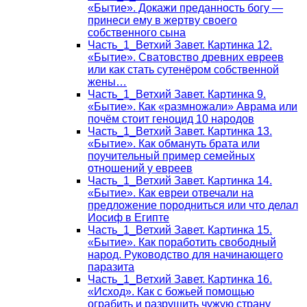
«Бытие». Докажи преданность богу —
принеси ему в жертву своего
собственного сына
Часть_1_Ветхий Завет. Картинка 12.
«Бытие». Сватовство древних евреев
или как стать сутенёром собственной
жены…
Часть_1_Ветхий Завет. Картинка 9.
«Бытие». Как «размножали» Аврама или
почём стоит геноцид 10 народов
Часть_1_Ветхий Завет. Картинка 13.
«Бытие». Как обмануть брата или
поучительный пример семейных
отношений у евреев
Часть_1_Ветхий Завет. Картинка 14.
«Бытие». Как евреи отвечали на
предложение породниться или что делал
Иосиф в Египте
Часть_1_Ветхий Завет. Картинка 15.
«Бытие». Как поработить свободный
народ. Руководство для начинающего
паразита
Часть_1_Ветхий Завет. Картинка 16.
«Исход». Как с божьей помощью
ограбить и разрушить чужую страну