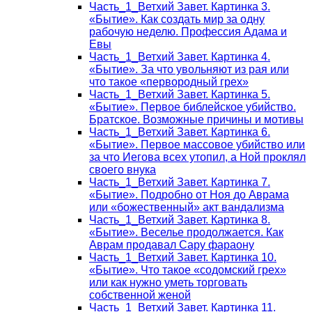
Часть_1_Ветхий Завет. Картинка 3.
«Бытие». Как создать мир за одну
рабочую неделю. Профессия Адама и
Евы
Часть_1_Ветхий Завет. Картинка 4.
«Бытие». За что увольняют из рая или
что такое «первородный грех»
Часть_1_Ветхий Завет. Картинка 5.
«Бытие». Первое библейское убийство.
Братское. Возможные причины и мотивы
Часть_1_Ветхий Завет. Картинка 6.
«Бытие». Первое массовое убийство или
за что Иегова всех утопил, а Ной проклял
своего внука
Часть_1_Ветхий Завет. Картинка 7.
«Бытие». Подробно от Ноя до Аврама
или «божественный» акт вандализма
Часть_1_Ветхий Завет. Картинка 8.
«Бытие». Веселье продолжается. Как
Аврам продавал Сару фараону
Часть_1_Ветхий Завет. Картинка 10.
«Бытие». Что такое «содомский грех»
или как нужно уметь торговать
собственной женой
Часть_1_Ветхий Завет. Картинка 11.