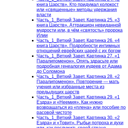
книга Царств». Кто придумал холокост
или «священные» методы удержания
власти
Часть_1_Ветхий Завет. Картинка 25. «3
книга Царств». Аттракцион невиданной
мудрости или, в чём «святость» пророка
Илии
Часть_1_Ветхий Завет. Картинка 26. «4
книга Царств». Подробности интимных
отношений еврейских царей с их богом
Часть_1_Ветхий Завет. Картинка 27. «1
Паралипоменон». Опять здрасьте или
подробная генеалогия иудеев от Адама
до Соломона
Часть_1_Ветхий Завет. Картинка 28. «2
Паралипоменон». Повторение — мать
учения или избранные места из
предыдущих царств
Часть_1_Ветхий Завет. Картинка 29. «1
Ездра» и «Неемия». Как нужно
возвращаться из «плена» или пособие по
расовой чистоте
Часть_1_Ветхий Завет. Картинка 30. «2
Ездра» и «Товит». Рыбьи потроха и духи
или, как послужить своей стране,