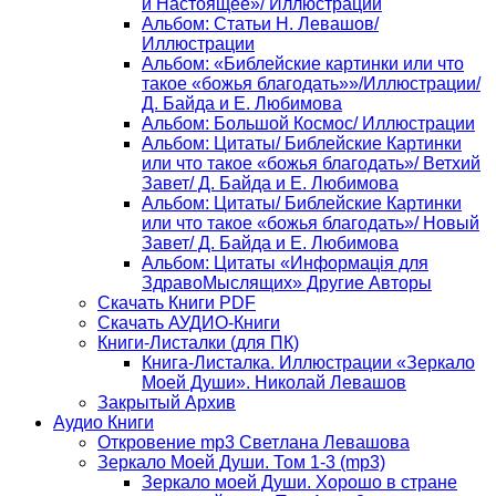
и Настоящее»/ Иллюстрации
Альбом: Статьи Н. Левашов/
Иллюстрации
Альбом: «Библейские картинки или что
такое «божья благодать»»/Иллюстрации/
Д. Байда и Е. Любимова
Альбом: Большой Космос/ Иллюстрации
Альбом: Цитаты/ Библейские Картинки
или что такое «божья благодать»/ Ветхий
Завет/ Д. Байда и Е. Любимова
Альбом: Цитаты/ Библейские Картинки
или что такое «божья благодать»/ Новый
Завет/ Д. Байда и Е. Любимова
Альбом: Цитаты «Информацiя для
ЗдравоМыслящих» Другие Авторы
Скачать Книги PDF
Скачать АУДИО-Книги
Книги-Листалки (для ПК)
Книга-Листалка. Иллюстрации «Зеркало
Моей Души». Николай Левашов
Закрытый Архив
Аудио Книги
Откровение mp3 Светлана Левашова
Зеркало Моей Души. Том 1-3 (mp3)
Зеркало моей Души. Хорошо в стране