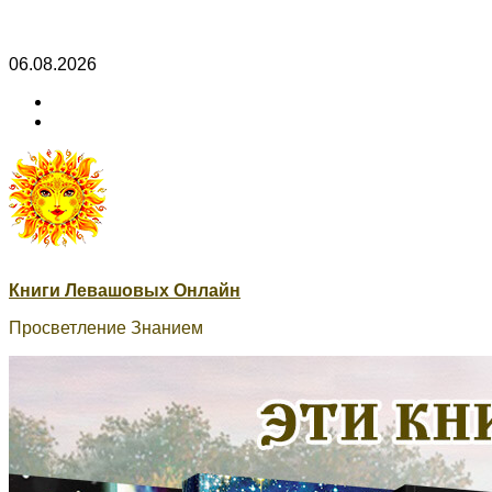
Skip
06.08.2026
to
ВК
content
Книги
ВК
Сварог
Книги Левашовых Онлайн
Просветление Знанием