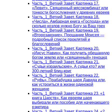
Часть_1_Ветхий Завет. Картинка 17.
«Левит». Священный мясокомбинат или
тонкости богослужения у древних евреев
Часть_1_Ветхий Завет. Картинка 18.
«Числа». Амбарная книга «Господа» или
сколько козлов нужно Богу за Ваш грех
Часть_1_Ветхий Завет. Картинка 19.
«Второзаконие». Прощание Моисея —
подробный список проклятий и
благословений
Часть_1_Ветхий Завет. Картинка 20.
«Иисус Навин». Как получить обещанную
богом землю или «священный» геноцид
Часть_1_Ветхий Завет. Картинка 21.
«Судьи израильские». А судьи кто? или
300-летний блиц-криг
Часть_1_Ветхий Завет. Картинка 22.
«Руфь». Прабабушка царя Давида или,
как устроиться в жизни одинокой
женщине
Часть_1_Ветхий Завет. Картинка 23. «1
книга Царств». Как евреям царя
выбирали или пособие для начинающего
рэкетира
Часть_1_Ветхий Завет. Картинка 24. «2