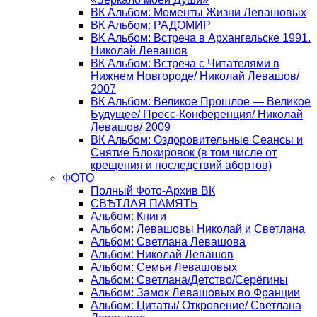
ВК Альбом: Моменты Жизни Левашовых
ВК Альбом: РАДОМИР
ВК Альбом: Встреча в Архангельске 1991.
Николай Левашов
ВК Альбом: Встреча с Читателями в
Нижнем Новгороде/ Николай Левашов/
2007
ВК Альбом: Великое Прошлое — Великое
Будущее/ Пресс-Конференция/ Николай
Левашов/ 2009
ВК Альбом: Оздоровительные Сеансы и
Снятие Блокировок (в том числе от
крещения и последствий абортов)
ФОТО
Полный Фото-Архив ВК
СВѢТЛАЯ ПАМЯТЬ
Альбом: Книги
Альбом: Левашовы Николай и Светлана
Альбом: Светлана Левашова
Альбом: Николай Левашов
Альбом: Семья Левашовых
Альбом: Светлана/Детство/Серёгины
Альбом: Замок Левашовых во Франции
Альбом: Цитаты/ Откровение/ Светлана