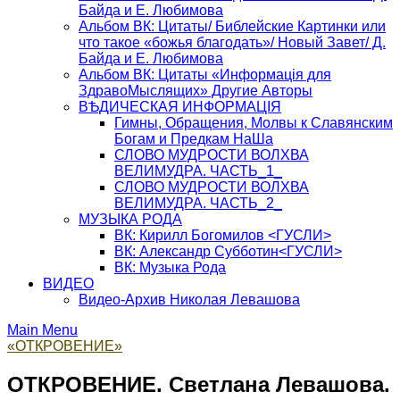
Байда и Е. Любимова
Альбом ВК: Цитаты/ Библейские Картинки или
что такое «божья благодать»/ Новый Завет/ Д.
Байда и Е. Любимова
Альбом ВК: Цитаты «Информацiя для
ЗдравоМыслящих» Другие Авторы
ВѢДИЧЕСКАЯ ИНФОРМАЦIЯ
Гимны, Обращения, Молвы к Славянским
Богам и Предкам НаШа
СЛОВО МУДРОСТИ ВОЛХВА
ВЕЛИМУДРА. ЧАСТЬ_1_
СЛОВО МУДРОСТИ ВОЛХВА
ВЕЛИМУДРА. ЧАСТЬ_2_
МУЗЫКА РОДА
ВК: Кирилл Богомилов <ГУСЛИ>
ВК: Александр Субботин<ГУСЛИ>
ВК: Музыка Рода
ВИДЕО
Видео-Архив Николая Левашова
Main Menu
«ОТКРОВЕНИЕ»
ОТКРОВЕНИЕ. Светлана Левашова.