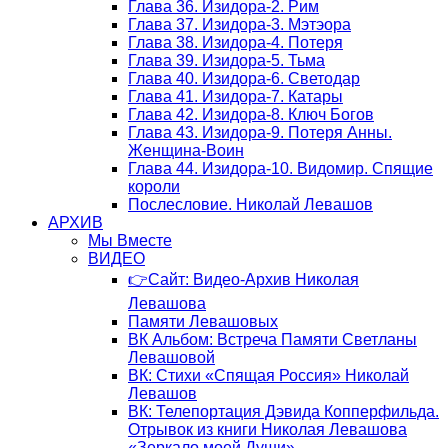
Глава 36. Изидора-2. Рим
Глава 37. Изидора-3. Мэтэора
Глава 38. Изидора-4. Потеря
Глава 39. Изидора-5. Тьма
Глава 40. Изидора-6. Светодар
Глава 41. Изидора-7. Катары
Глава 42. Изидора-8. Ключ Богов
Глава 43. Изидора-9. Потеря Анны.
Женщина-Воин
Глава 44. Изидора-10. Видомир. Спящие
короли
Послесловие. Николай Левашов
АРХИВ
Мы Вместе
ВИДЕО
👉Сайт: Видео-Архив Николая
Левашова
Памяти Левашовых
ВК Альбом: Встреча Памяти Светланы
Левашовой
ВК: Стихи «Спящая Россия» Николай
Левашов
ВК: Телепортация Дэвида Копперфильда.
Отрывок из книги Николая Левашова
«Зеркало моей Души»