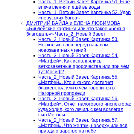
Часть_1_Ветхий Завет. Картинка 51. Ещё
впечатления и ещё выводы
Часть_1_Ветхий Завет. Картинка 52. Удар
«нерусских богов»
ДМИТРИЙ БАЙДА и ЕЛЕНА ЛЮБИМОВА
«Библейские картинки или что такое «божья
благодать»» Часть_2_Новый Завет
Часть_2_Новый Завет. Картинка 53.
Несколько слов перед началом
новозаветных чтений
Часть_2_Новый Завет. Картинка 54.
«Матфей». Как исполнялись
ветхозаветные пророчества или при чём
тут Иосиф?
Часть_2_Новый Завет. Картинка 55.
«Матфей». Кто и какого достигнет
блаженства или о чём говорится в
Нагорной проповеди
Часть_2_Новый Завет. Картинка 56.
«Матфей». Отчёт налогового инспектора:
куда ходил, кого лечил, с кем возлегал
сын Иеговы
Часть_2_Новый Завет. Картинка 57.
«Матфей». Что же там, наверху или вся
правда о царстве на небе