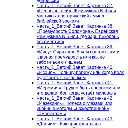
депрессии
Часть_1_Ветхий Завет. Картинка 37.
«Песнь песней». Жемчужина N 4 или
мистико-аллегорический смысл
библейской эротики
Часть_1_Ветхий Завет. Картинка 38.
«Премудрость Соломона». Еврейская
жемчужина N 5 или, где зарыт «корень
бессмертия»
Часть_1_Ветхий Завет. Картинка 39.
«Иисус Сирахов». В чём состоит самая
главная премудрость или как не
заботиться о лишнем
Часть_1_Ветхий Завет. Картинка 40.
«Исаия». Попишу-порежу или когда волк
будет жить с козлёнком
Часть_1_Ветхий Завет. Картинка 41.
«Иеремия». Трудно быть пророком или
что делает бог, когда устаёт миловать
Часть_1_Ветхий Завет. Картинка 42.
«Иезекииль». Колёса с глазами или
убойные методы «божественной»
саморекламы
Часть_1_Ветхий Завет. Картинка 43.
«Даниил». Как пристроиться в