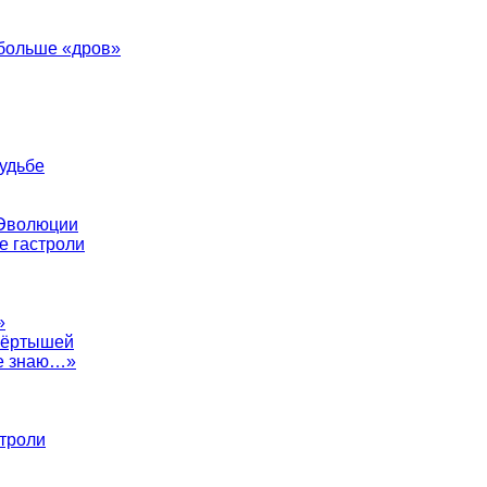
 больше «дров»
судьбе
 Эволюции
е гастроли
»
евёртышей
не знаю…»
строли