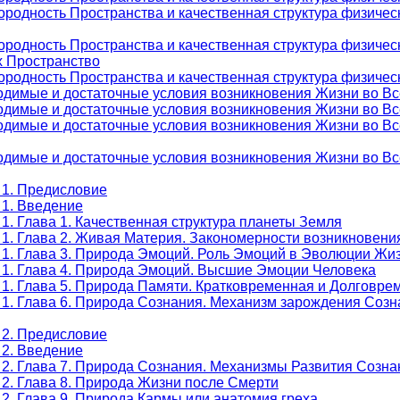
родность Пространства и качественная структура физическ
ородность Пространства и качественная структура физичес
х Пространство
родность Пространства и качественная структура физическ
одимые и достаточные условия возникновения Жизни во Вс
одимые и достаточные условия возникновения Жизни во Вс
одимые и достаточные условия возникновения Жизни во Вс
одимые и достаточные условия возникновения Жизни во Вс
 1. Предисловие
 1. Введение
1. Глава 1. Качественная структура планеты Земля
 1. Глава 2. Живая Материя. Закономерности возникновени
 1. Глава 3. Природа Эмоций. Роль Эмоций в Эволюции Жи
 1. Глава 4. Природа Эмоций. Высшие Эмоции Человека
 1. Глава 5. Природа Памяти. Кратковременная и Долговр
 1. Глава 6. Природа Сознания. Механизм зарождения Созн
 2. Предисловие
 2. Введение
 2. Глава 7. Природа Сознания. Механизмы Развития Созна
 2. Глава 8. Природа Жизни после Смерти
2. Глава 9. Природа Кармы или анатомия греха