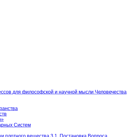
цессов для философской и научной мысли Человечества
транства
ств
р»
тарных Систем
и плотного вещества 3.1. Постановка Вопроса