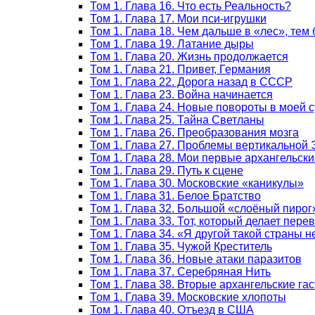
Том 1. Глава 16. Что есть Реальность?
Том 1. Глава 17. Мои пси-игрушки
Том 1. Глава 18. Чем дальше в «лес», тем
Том 1. Глава 19. Латание дыры
Том 1. Глава 20. Жизнь продолжается
Том 1. Глава 21. Привет, Германия
Том 1. Глава 22. Дорога назад в СССР
Том 1. Глава 23. Война начинается
Том 1. Глава 24. Новые повороты в моей 
Том 1. Глава 25. Тайна Светланы
Том 1. Глава 26. Преобразования мозга
Том 1. Глава 27. Проблемы вертикальной
Том 1. Глава 28. Мои первые архангельски
Том 1. Глава 29. Путь к сцене
Том 1. Глава 30. Московские «каникулы»
Том 1. Глава 31. Белое Братство
Том 1. Глава 32. Большой «слоёный пирог
Том 1. Глава 33. Тот, который делает пер
Том 1. Глава 34. «Я другой такой страны 
Том 1. Глава 35. Чужой Креститель
Том 1. Глава 36. Новые атаки паразитов
Том 1. Глава 37. Серебряная Нить
Том 1. Глава 38. Вторые архангельские га
Том 1. Глава 39. Московские хлопоты
Том 1. Глава 40. Отъезд в США