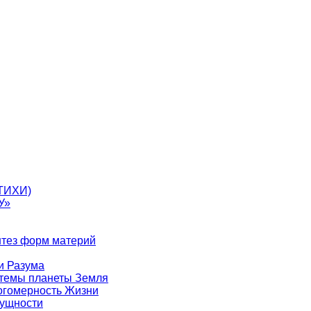
ТИХИ)
У»
нтез форм материй
и Разума
стемы планеты Земля
ногомерность Жизни
Сущности