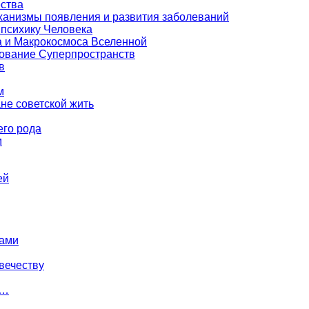
ества
еханизмы появления и развития заболеваний
 психику Человека
а и Макрокосмоса Вселенной
зование Суперпространств
в
м
е советской жить
его рода
м
ей
тами
вечеству
й…