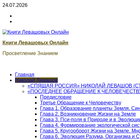
Skip
24.07.2026
to
ВК
content
Книги
ВК
Сварог
Книги Левашовых Онлайн
Просветление Знанием
Главная
Николай Левашов
«СПЯЩАЯ РОССИЯ» НИКОЛАЙ ЛЕВАШОВ (С
«ПОСЛЕДНЕЕ ОБРАЩЕНИЕ К ЧЕЛОВЕЧЕСТВ
Предисловие
Третье Обращение к Человечеству
Глава 1. Образование планеты Земля. Си
Глава 2. Возникновение Жизни на Земле
Глава 3. Пси-поля в Природе и в Эволюци
Глава 4. Формирование экологической си
Глава 5. Кругооборот Жизни на Земле. М
Глава 6. Эволюция Разума, Организма и 