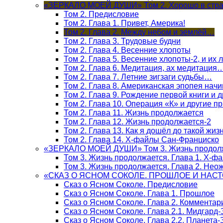
«ЗЕРКАЛО МОЕЙ ДУШИ» Том 2. Хорошо в стра
Том 2. Предисловие
Том 2. Глава 1. Привет, Америка!
Том 2. Глава 2. Между небом и землёй…
Том 2. Глава 3. Трудовые будни
Том 2. Глава 4. Весенние хлопоты
Том 2. Глава 5. Весенние хлопоты-2, и их
Том 2. Глава 6. Медитация, ах медитация
Том 2. Глава 7. Летние зигзаги судьбы…
Том 2. Глава 8. Американская эпопея начи
Том 2. Глава 9. Рождение первой книги и 
Том 2. Глава 10. Операция «К» и другие п
Том 2. Глава 11. Жизнь продолжается
Том 2. Глава 12. Жизнь продолжается-2
Том 2. Глава 13. Как я дошёл до такой жиз
Том 2. Глава 14. Х-файлы Сан-Франциско
«ЗЕРКАЛО МОЕЙ ДУШИ» Том 3. Жизнь продол
Том 3. Жизнь продолжается. Глава 1. Х-ф
Том 3. Жизнь продолжается. Глава 2. Не
«СКАЗ О ЯСНОМ СОКОЛЕ. ПРОШЛОЕ И НАС
Сказ о Ясном Соколе. Предисловие
Сказ о Ясном Соколе. Глава 1. Прошлое
Сказ о Ясном Соколе. Глава 2. Комментар
Сказ о Ясном Соколе. Глава 2.1. Мидгард
Сказ о Ясном Соколе. Глава 2.2. Планета