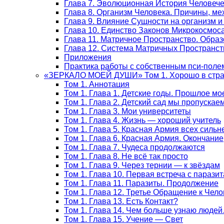
Глава 7. Эволюционная История Человеч
Глава 8. Организм Человека. Причины, м
Глава 9. Влияние Сущности на организм и
Глава 10. Единство Законов Микрокосмос
Глава 11. Матричное Пространство. Обра
Глава 12. Система Матричных Пространст
Приложения
Практика работы с собственным пси-поле
«ЗЕРКАЛО МОЕЙ ДУШИ» Том 1. Хорошо в стран
Том 1. Аннотация
Том 1. Глава 1. Детские годы. Прошлое мо
Том 1. Глава 2. Детский сад мы пропускае
Том 1. Глава 3. Мои университеты
Том 1. Глава 4. Жизнь — хороший учитель
Том 1. Глава 5. Красная Армия всех сильн
Том 1. Глава 6. Красная Армия. Окончание
Том 1. Глава 7. Чудеса продолжаются
Том 1. Глава 8. Не всё так просто
Том 1. Глава 9. Через тернии — к звёздам
Том 1. Глава 10. Первая встреча с парази
Том 1. Глава 11. Паразиты. Продолжение
Том 1. Глава 12. Третье Обращение к Чело
Том 1. Глава 13. Есть Контакт?
Том 1. Глава 14. Чем больше узнаю люде
Том 1. Глава 15. Учение — Свет