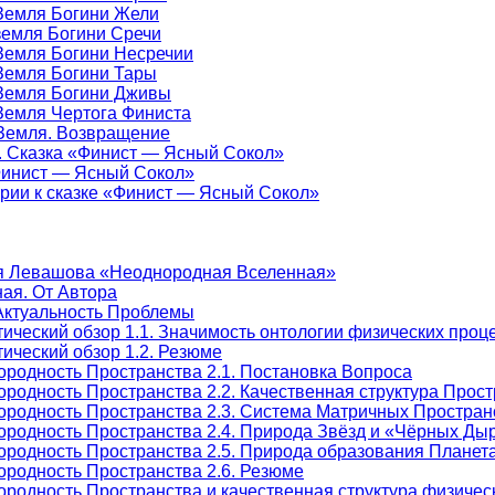
-Земля Богини Жели
-земля Богини Сречи
-Земля Богини Несречии
-Земля Богини Тары
-Земля Богини Дживы
-Земля Чертога Финиста
-Земля. Возвращение
е. Сказка «Финист — Ясный Сокол»
«Финист — Ясный Сокол»
арии к сказке «Финист — Ясный Сокол»
я Левашова «Неоднородная Вселенная»
ая. От Автора
Актуальность Проблемы
тический обзор 1.1. Значимость онтологии физических про
ический обзор 1.2. Резюме
ородность Пространства 2.1. Постановка Вопроса
родность Пространства 2.2. Качественная структура Прос
ородность Пространства 2.3. Система Матричных Простран
ородность Пространства 2.4. Природа Звёзд и «Чёрных Ды
ородность Пространства 2.5. Природа образования Плане
ородность Пространства 2.6. Резюме
родность Пространства и качественная структура физическ