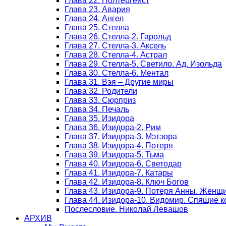
Глава 22. Полтергейст
Глава 23. Авария
Глава 24. Ангел
Глава 25. Стелла
Глава 26. Стелла-2. Гарольд
Глава 27. Стелла-3. Аксель
Глава 28. Стелла-4. Астрал
Глава 29. Стелла-5. Светило. Ад. Изольда
Глава 30. Стелла-6. Ментал
Глава 31. Вэя – Другие миры
Глава 32. Родители
Глава 33. Сюрприз
Глава 34. Печаль
Глава 35. Изидора
Глава 36. Изидора-2. Рим
Глава 37. Изидора-3. Мэтэора
Глава 38. Изидора-4. Потеря
Глава 39. Изидора-5. Тьма
Глава 40. Изидора-6. Светодар
Глава 41. Изидора-7. Катары
Глава 42. Изидора-8. Ключ Богов
Глава 43. Изидора-9. Потеря Анны. Женщ
Глава 44. Изидора-10. Видомир. Спящие к
Послесловие. Николай Левашов
АРХИВ