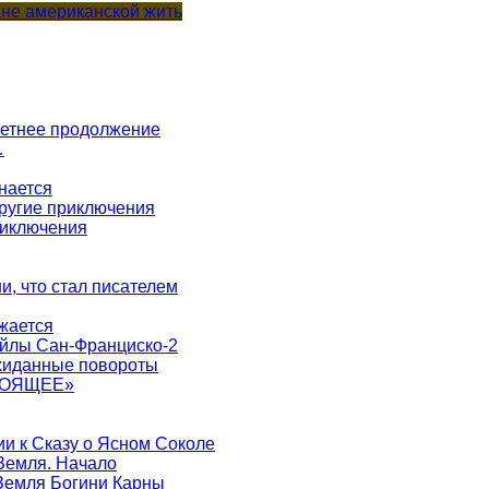
не американской жить
 летнее продолжение
…
нается
другие приключения
риключения
ни, что стал писателем
жается
айлы Сан-Франциско-2
ожиданные повороты
ТОЯЩЕЕ»
ии к Сказу о Ясном Соколе
-Земля. Начало
-Земля Богини Карны