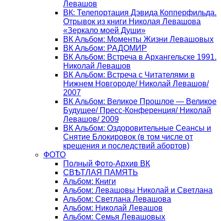
Левашов
ВК: Телепортация Дэвида Копперфильда.
Отрывок из книги Николая Левашова
«Зеркало моей Души»
ВК Альбом: Моменты Жизни Левашовых
ВК Альбом: РАДОМИР
ВК Альбом: Встреча в Архангельске 1991.
Николай Левашов
ВК Альбом: Встреча с Читателями в
Нижнем Новгороде/ Николай Левашов/
2007
ВК Альбом: Великое Прошлое — Великое
Будущее/ Пресс-Конференция/ Николай
Левашов/ 2009
ВК Альбом: Оздоровительные Сеансы и
Снятие Блокировок (в том числе от
крещения и последствий абортов)
ФОТО
Полный Фото-Архив ВК
СВѢТЛАЯ ПАМЯТЬ
Альбом: Книги
Альбом: Левашовы Николай и Светлана
Альбом: Светлана Левашова
Альбом: Николай Левашов
Альбом: Семья Левашовых