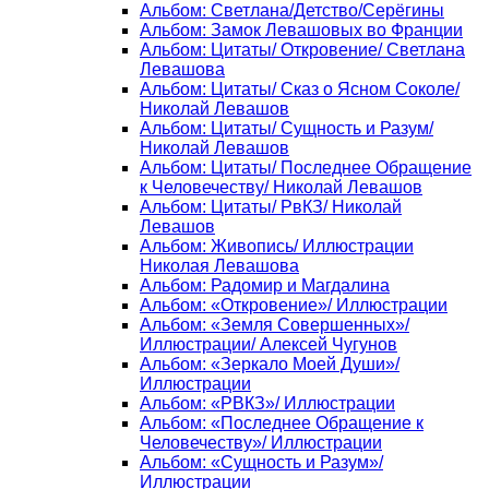
Альбом: Светлана/Детство/Серёгины
Альбом: Замок Левашовых во Франции
Альбом: Цитаты/ Откровение/ Светлана
Левашова
Альбом: Цитаты/ Сказ о Ясном Соколе/
Николай Левашов
Альбом: Цитаты/ Сущность и Разум/
Николай Левашов
Альбом: Цитаты/ Последнее Обращение
к Человечеству/ Николай Левашов
Альбом: Цитаты/ РвКЗ/ Николай
Левашов
Альбом: Живопись/ Иллюстрации
Николая Левашова
Альбом: Радомир и Магдалина
Альбом: «Откровение»/ Иллюстрации
Альбом: «Земля Совершенных»/
Иллюстрации/ Алексей Чугунов
Альбом: «Зеркало Моей Души»/
Иллюстрации
Альбом: «РВКЗ»/ Иллюстрации
Альбом: «Последнее Обращение к
Человечеству»/ Иллюстрации
Альбом: «Сущность и Разум»/
Иллюстрации