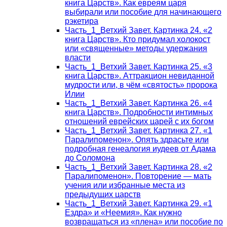
книга Царств». Как евреям царя
выбирали или пособие для начинающего
рэкетира
Часть_1_Ветхий Завет. Картинка 24. «2
книга Царств». Кто придумал холокост
или «священные» методы удержания
власти
Часть_1_Ветхий Завет. Картинка 25. «3
книга Царств». Аттракцион невиданной
мудрости или, в чём «святость» пророка
Илии
Часть_1_Ветхий Завет. Картинка 26. «4
книга Царств». Подробности интимных
отношений еврейских царей с их богом
Часть_1_Ветхий Завет. Картинка 27. «1
Паралипоменон». Опять здрасьте или
подробная генеалогия иудеев от Адама
до Соломона
Часть_1_Ветхий Завет. Картинка 28. «2
Паралипоменон». Повторение — мать
учения или избранные места из
предыдущих царств
Часть_1_Ветхий Завет. Картинка 29. «1
Ездра» и «Неемия». Как нужно
возвращаться из «плена» или пособие по