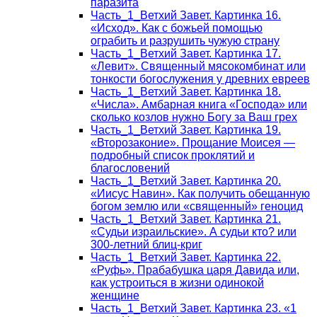
паразита
Часть_1_Ветхий Завет. Картинка 16.
«Исход». Как с божьей помощью
ограбить и разрушить чужую страну
Часть_1_Ветхий Завет. Картинка 17.
«Левит». Священный мясокомбинат или
тонкости богослужения у древних евреев
Часть_1_Ветхий Завет. Картинка 18.
«Числа». Амбарная книга «Господа» или
сколько козлов нужно Богу за Ваш грех
Часть_1_Ветхий Завет. Картинка 19.
«Второзаконие». Прощание Моисея —
подробный список проклятий и
благословений
Часть_1_Ветхий Завет. Картинка 20.
«Иисус Навин». Как получить обещанную
богом землю или «священный» геноцид
Часть_1_Ветхий Завет. Картинка 21.
«Судьи израильские». А судьи кто? или
300-летний блиц-криг
Часть_1_Ветхий Завет. Картинка 22.
«Руфь». Прабабушка царя Давида или,
как устроиться в жизни одинокой
женщине
Часть_1_Ветхий Завет. Картинка 23. «1