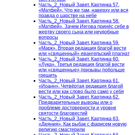
Часть_2_Новый Завет. Картинка 57.
«Матфей». Что же там, наверху или вся
правда о царстве на небе
Часть_2_Новый Завет. Картинка 58.
«Матфей». Зачем Иегова принёс себе в
жертву своего сына или неудобные
вопросы
Часть_2_Новый Завет. Картинка 59.
«Марк». Вторая редакция благой вести
или «священный» евангельский плагиат
Часть_2_Новый Завет. Картинка 60.
«Лука». Третья редакция благой вести
или «священные» призывы побольше
грешить
Часть_2_Новый Завет. Картинка 61.
«Иоанн». Четвёртая редакция благой
вести или как слово было само у себя
Часть_2_Новый Завет. Картинка 62.
Предварительные выводы или о
проблеме достоверности и уровне
святости благовестий
Часть_2_Новый Завет. Картинка 63.
«Деяния». Как рыбак с фарисем новую
религию смастерили
Часть_2_Новый Завет. Картинка 64.