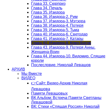
Глава 33. Сюрприз
Глава 34. Печаль
Глава 35. Изидора
Глава 36. Изидора-2. Рим
Глава 37. Изидора-3. Мэтэора
Глава 38. Изидора-4. Потеря
Глава 39. Изидора-5. Тьма
Глава 40. Изидора-6. Светодар
Глава 41. Изидора-7. Катары
Глава 42. Изидора-8. Ключ Богов
Глава 43. Изидора-9. Потеря Анны.
Женщина-Воин
Глава 44. Изидора-10. Видомир. Спящие
короли
Послесловие. Николай Левашов
АРХИВ
Мы Вместе
ВИДЕО
👉Сайт: Видео-Архив Николая
Левашова
Памяти Левашовых
ВК Альбом: Встреча Памяти Светланы
Левашовой
ВК: Стихи «Спящая Россия» Николай