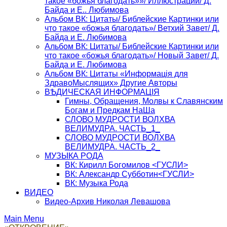
такое «божья благодать»»/ Иллюстрации/ Д.
Байда и Е.. Любимова
Альбом ВК: Цитаты/ Библейские Картинки или
что такое «божья благодать»/ Ветхий Завет/ Д.
Байда и Е. Любимова
Альбом ВК: Цитаты/ Библейские Картинки или
что такое «божья благодать»/ Новый Завет/ Д.
Байда и Е. Любимова
Альбом ВК: Цитаты «Информацiя для
ЗдравоМыслящих» Другие Авторы
ВѢДИЧЕСКАЯ ИНФОРМАЦIЯ
Гимны, Обращения, Молвы к Славянским
Богам и Предкам НаШа
СЛОВО МУДРОСТИ ВОЛХВА
ВЕЛИМУДРА. ЧАСТЬ_1_
СЛОВО МУДРОСТИ ВОЛХВА
ВЕЛИМУДРА. ЧАСТЬ_2_
МУЗЫКА РОДА
ВК: Кирилл Богомилов <ГУСЛИ>
ВК: Александр Субботин<ГУСЛИ>
ВК: Музыка Рода
ВИДЕО
Видео-Архив Николая Левашова
Main Menu