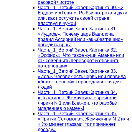
расовой чистоте
Часть_1_Ветхий Завет. Картинка 30. «2
Ездра» и «Товит». Рыбьи потроха и духи
или, как послужить своей стране,
властвуя в чужой
Часть_1_Ветхий Завет. Картинка 31.
«Иудифь». Почему царь Вавилона
правил Ассирией или как «безгрешно»
победить врага
Часть_1_Ветхий Завет. Картинка 32.
«Эсфирь». Что такое «уши Амана» или
как совершить переворот и обвинить
потерпевших
Часть_1_Ветхий Завет. Картинка 33.
«Иов». Человек есть червь или правила
«божественной» справедливости для
людей
Часть_1_Ветхий Завет. Картинка 34.
«Псалтирь». Жемчужина еврейской
лирики N 1 или Блажен, кто разобьёт
младенцев о камень!
Часть_1_Ветхий Завет. Картинка 35.
«Притчи Соломона». Жемчужина N 2 или
«Кто мигает глазами, тот причиняет
досаду»