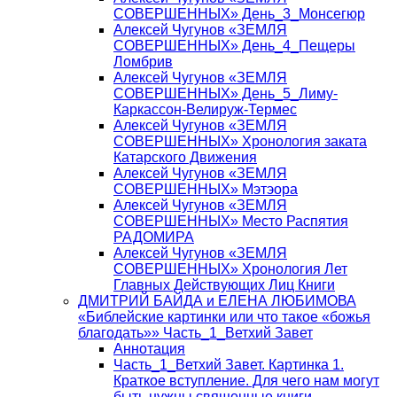
СОВЕРШЕННЫХ» День_3_Монсегюр
Алексей Чугунов «ЗЕМЛЯ
СОВЕРШЕННЫХ» День_4_Пещеры
Ломбрив
Алексей Чугунов «ЗЕМЛЯ
СОВЕРШЕННЫХ» День_5_Лиму-
Каркассон-Велируж-Термес
Алексей Чугунов «ЗЕМЛЯ
СОВЕРШЕННЫХ» Хронология заката
Катарского Движения
Алексей Чугунов «ЗЕМЛЯ
СОВЕРШЕННЫХ» Мэтэора
Алексей Чугунов «ЗЕМЛЯ
СОВЕРШЕННЫХ» Место Распятия
РАДОМИРА
Алексей Чугунов «ЗЕМЛЯ
СОВЕРШЕННЫХ» Хронология Лет
Главных Действующих Лиц Книги
ДМИТРИЙ БАЙДА и ЕЛЕНА ЛЮБИМОВА
«Библейские картинки или что такое «божья
благодать»» Часть_1_Ветхий Завет
Аннотация
Часть_1_Ветхий Завет. Картинка 1.
Краткое вступление. Для чего нам могут
быть нужны священные книги