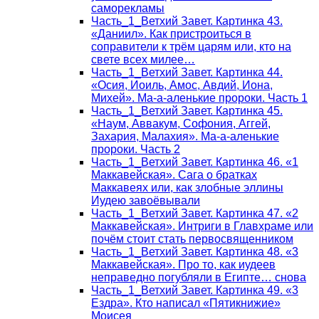
саморекламы
Часть_1_Ветхий Завет. Картинка 43.
«Даниил». Как пристроиться в
соправители к трём царям или, кто на
свете всех милее…
Часть_1_Ветхий Завет. Картинка 44.
«Осия, Иоиль, Амос, Авдий, Иона,
Михей». Ма-а-аленькие пророки. Часть 1
Часть_1_Ветхий Завет. Картинка 45.
«Наум, Аввакум, Софония, Аггей,
Захария, Малахия». Ма-а-аленькие
пророки. Часть 2
Часть_1_Ветхий Завет. Картинка 46. «1
Маккавейская». Сага о братках
Маккавеях или, как злобные эллины
Иудею завоёвывали
Часть_1_Ветхий Завет. Картинка 47. «2
Маккавейская». Интриги в Главхраме или
почём стоит стать первосвященником
Часть_1_Ветхий Завет. Картинка 48. «3
Маккавейская». Про то, как иудеев
неправедно погубляли в Египте… снова
Часть_1_Ветхий Завет. Картинка 49. «3
Ездра». Кто написал «Пятикнижие»
Моисея