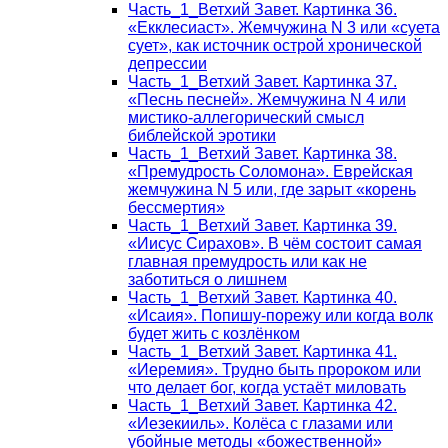
Часть_1_Ветхий Завет. Картинка 36.
«Екклесиаст». Жемчужина N 3 или «суета
сует», как источник острой хронической
депрессии
Часть_1_Ветхий Завет. Картинка 37.
«Песнь песней». Жемчужина N 4 или
мистико-аллегорический смысл
библейской эротики
Часть_1_Ветхий Завет. Картинка 38.
«Премудрость Соломона». Еврейская
жемчужина N 5 или, где зарыт «корень
бессмертия»
Часть_1_Ветхий Завет. Картинка 39.
«Иисус Сирахов». В чём состоит самая
главная премудрость или как не
заботиться о лишнем
Часть_1_Ветхий Завет. Картинка 40.
«Исаия». Попишу-порежу или когда волк
будет жить с козлёнком
Часть_1_Ветхий Завет. Картинка 41.
«Иеремия». Трудно быть пророком или
что делает бог, когда устаёт миловать
Часть_1_Ветхий Завет. Картинка 42.
«Иезекииль». Колёса с глазами или
убойные методы «божественной»