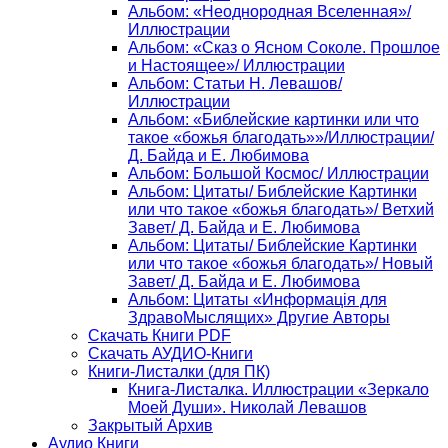
Альбом: «Неоднородная Вселенная»/
Иллюстрации
Альбом: «Сказ о Ясном Соколе. Прошлое
и Настоящее»/ Иллюстрации
Альбом: Статьи Н. Левашов/
Иллюстрации
Альбом: «Библейские картинки или что
такое «божья благодать»»/Иллюстрации/
Д. Байда и Е. Любимова
Альбом: Большой Космос/ Иллюстрации
Альбом: Цитаты/ Библейские Картинки
или что такое «божья благодать»/ Ветхий
Завет/ Д. Байда и Е. Любимова
Альбом: Цитаты/ Библейские Картинки
или что такое «божья благодать»/ Новый
Завет/ Д. Байда и Е. Любимова
Альбом: Цитаты «Информацiя для
ЗдравоМыслящих» Другие Авторы
Скачать Книги PDF
Скачать АУДИО-Книги
Книги-Листалки (для ПК)
Книга-Листалка. Иллюстрации «Зеркало
Моей Души». Николай Левашов
Закрытый Архив
Аудио Книги