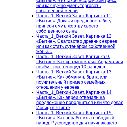
«Бытие». Что такое «содомский грех»
или как нужно уметь торговать
собственной женой
Часть_1_Ветхий Завет. Картинка 11.
«Бытие». Докажи преданность богу —
принеси ему в жертву своего
собственного сына
Часть_1_Ветхий Завет. Картинка 12.
«Бытие». Сватовство древних евреев
или как стать сутенёром собственной
жены…
Часть_1_Ветхий Завет. Картинка 9.
«Бытие». Как «размножали» Аврама или
почём стоит геноцид 10 народов
Часть_1_Ветхий Завет. Картинка 13.
«Бытие». Как обмануть брата или
поучительный пример семейных
отношений у евреев
Часть_1_Ветхий Завет. Картинка 14.
«Бытие». Как евреи отвечали на
предложение породниться или что делал
Иосиф в Египте
Часть_1_Ветхий Завет. Картинка 15.
«Бытие». Как поработить свободный
народ. Руководство для начинающего