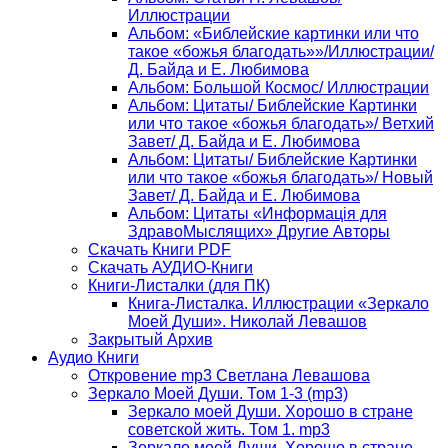
Иллюстрации
Альбом: «Библейские картинки или что
такое «божья благодать»»/Иллюстрации/
Д. Байда и Е. Любимова
Альбом: Большой Космос/ Иллюстрации
Альбом: Цитаты/ Библейские Картинки
или что такое «божья благодать»/ Ветхий
Завет/ Д. Байда и Е. Любимова
Альбом: Цитаты/ Библейские Картинки
или что такое «божья благодать»/ Новый
Завет/ Д. Байда и Е. Любимова
Альбом: Цитаты «Информацiя для
ЗдравоМыслящих» Другие Авторы
Скачать Книги PDF
Скачать АУДИО-Книги
Книги-Листалки (для ПК)
Книга-Листалка. Иллюстрации «Зеркало
Моей Души». Николай Левашов
Закрытый Архив
Аудио Книги
Откровение mp3 Светлана Левашова
Зеркало Моей Души. Том 1-3 (mp3)
Зеркало моей Души. Хорошо в стране
советской жить. Том 1. mp3
Зеркало моей Души. Хорошо в стране