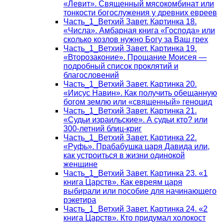
«Левит». Священный мясокомбинат или
тонкости богослужения у древних евреев
Часть_1_Ветхий Завет. Картинка 18.
«Числа». Амбарная книга «Господа» или
сколько козлов нужно Богу за Ваш грех
Часть_1_Ветхий Завет. Картинка 19.
«Второзаконие». Прощание Моисея —
подробный список проклятий и
благословений
Часть_1_Ветхий Завет. Картинка 20.
«Иисус Навин». Как получить обещанную
богом землю или «священный» геноцид
Часть_1_Ветхий Завет. Картинка 21.
«Судьи израильские». А судьи кто? или
300-летний блиц-криг
Часть_1_Ветхий Завет. Картинка 22.
«Руфь». Прабабушка царя Давида или,
как устроиться в жизни одинокой
женщине
Часть_1_Ветхий Завет. Картинка 23. «1
книга Царств». Как евреям царя
выбирали или пособие для начинающего
рэкетира
Часть_1_Ветхий Завет. Картинка 24. «2
книга Царств». Кто придумал холокост