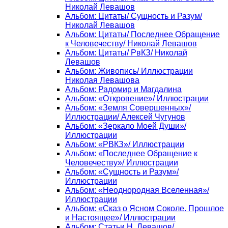
Николай Левашов
Альбом: Цитаты/ Сущность и Разум/
Николай Левашов
Альбом: Цитаты/ Последнее Обращение
к Человечеству/ Николай Левашов
Альбом: Цитаты/ РвКЗ/ Николай
Левашов
Альбом: Живопись/ Иллюстрации
Николая Левашова
Альбом: Радомир и Магдалина
Альбом: «Откровение»/ Иллюстрации
Альбом: «Земля Совершенных»/
Иллюстрации/ Алексей Чугунов
Альбом: «Зеркало Моей Души»/
Иллюстрации
Альбом: «РВКЗ»/ Иллюстрации
Альбом: «Последнее Обращение к
Человечеству»/ Иллюстрации
Альбом: «Сущность и Разум»/
Иллюстрации
Альбом: «Неоднородная Вселенная»/
Иллюстрации
Альбом: «Сказ о Ясном Соколе. Прошлое
и Настоящее»/ Иллюстрации
Альбом: Статьи Н. Левашов/