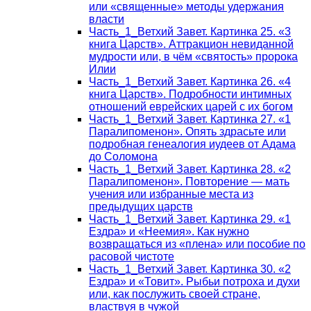
или «священные» методы удержания
власти
Часть_1_Ветхий Завет. Картинка 25. «3
книга Царств». Аттракцион невиданной
мудрости или, в чём «святость» пророка
Илии
Часть_1_Ветхий Завет. Картинка 26. «4
книга Царств». Подробности интимных
отношений еврейских царей с их богом
Часть_1_Ветхий Завет. Картинка 27. «1
Паралипоменон». Опять здрасьте или
подробная генеалогия иудеев от Адама
до Соломона
Часть_1_Ветхий Завет. Картинка 28. «2
Паралипоменон». Повторение — мать
учения или избранные места из
предыдущих царств
Часть_1_Ветхий Завет. Картинка 29. «1
Ездра» и «Неемия». Как нужно
возвращаться из «плена» или пособие по
расовой чистоте
Часть_1_Ветхий Завет. Картинка 30. «2
Ездра» и «Товит». Рыбьи потроха и духи
или, как послужить своей стране,
властвуя в чужой