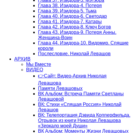
Глава 37. Изидора-3. Мэтэора
Глава 38. Изидора-4. Потеря
Глава 39. Изидора-5. Тьма
Глава 40. Изидора-6. Светодар
Глава 41. Изидора-7. Катары
Глава 42. Изидора-8. Ключ Богов
Глава 43. Изидора-9. Потеря Анны.
Женщина-Воин
Глава 44. Изидора-10. Видомир. Спящие
короли
Послесловие. Николай Левашов
АРХИВ
Мы Вместе
ВИДЕО
👉Сайт: Видео-Архив Николая
Левашова
Памяти Левашовых
ВК Альбом: Встреча Памяти Светланы
Левашовой
ВК: Стихи «Спящая Россия» Николай
Левашов
ВК: Телепортация Дэвида Копперфильда.
Отрывок из книги Николая Левашова
«Зеркало моей Души»
ВК Альбом: Моменты Жизни Левашовых