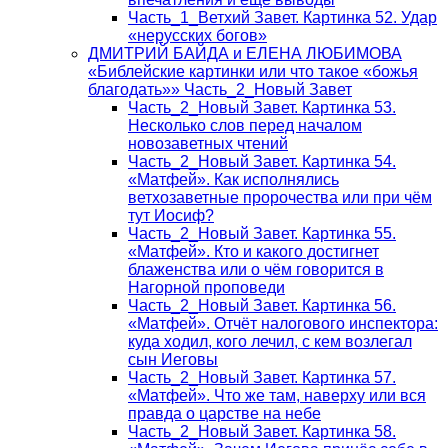
Часть_1_Ветхий Завет. Картинка 52. Удар
«нерусских богов»
ДМИТРИЙ БАЙДА и ЕЛЕНА ЛЮБИМОВА
«Библейские картинки или что такое «божья
благодать»» Часть_2_Новый Завет
Часть_2_Новый Завет. Картинка 53.
Несколько слов перед началом
новозаветных чтений
Часть_2_Новый Завет. Картинка 54.
«Матфей». Как исполнялись
ветхозаветные пророчества или при чём
тут Иосиф?
Часть_2_Новый Завет. Картинка 55.
«Матфей». Кто и какого достигнет
блаженства или о чём говорится в
Нагорной проповеди
Часть_2_Новый Завет. Картинка 56.
«Матфей». Отчёт налогового инспектора:
куда ходил, кого лечил, с кем возлегал
сын Иеговы
Часть_2_Новый Завет. Картинка 57.
«Матфей». Что же там, наверху или вся
правда о царстве на небе
Часть_2_Новый Завет. Картинка 58.