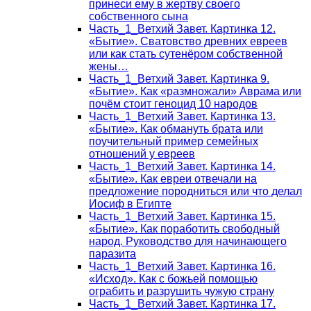
принеси ему в жертву своего
собственного сына
Часть_1_Ветхий Завет. Картинка 12.
«Бытие». Сватовство древних евреев
или как стать сутенёром собственной
жены…
Часть_1_Ветхий Завет. Картинка 9.
«Бытие». Как «размножали» Аврама или
почём стоит геноцид 10 народов
Часть_1_Ветхий Завет. Картинка 13.
«Бытие». Как обмануть брата или
поучительный пример семейных
отношений у евреев
Часть_1_Ветхий Завет. Картинка 14.
«Бытие». Как евреи отвечали на
предложение породниться или что делал
Иосиф в Египте
Часть_1_Ветхий Завет. Картинка 15.
«Бытие». Как поработить свободный
народ. Руководство для начинающего
паразита
Часть_1_Ветхий Завет. Картинка 16.
«Исход». Как с божьей помощью
ограбить и разрушить чужую страну
Часть_1_Ветхий Завет. Картинка 17.