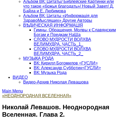
Альбом ВК: Цитаты/ Библейские Картинки или
что такое «божья благодать»/ Новый Завет/ Д.
Байда и Е. Любимова
Альбом ВК: Цитаты «Информацiя для
ЗдравоМыслящих» Другие Авторы
ВѢДИЧЕСКАЯ ИНФОРМАЦIЯ
Гимны, Обращения, Молвы к Славянским
Богам и Предкам НаШа
СЛОВО МУДРОСТИ ВОЛХВА
ВЕЛИМУДРА. ЧАСТЬ_1_
СЛОВО МУДРОСТИ ВОЛХВА
ВЕЛИМУДРА. ЧАСТЬ_2_
МУЗЫКА РОДА
ВК: Кирилл Богомилов <ГУСЛИ>
ВК: Александр Субботин<ГУСЛИ>
ВК: Музыка Рода
ВИДЕО
Видео-Архив Николая Левашова
Main Menu
«НЕОДНОРОДНАЯ ВСЕЛЕННАЯ»
Николай Левашов. Неоднородная
Вселенная. Глава 2.