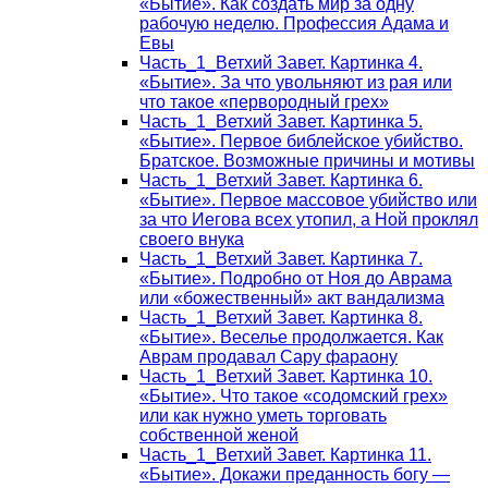
«Бытие». Как создать мир за одну
рабочую неделю. Профессия Адама и
Евы
Часть_1_Ветхий Завет. Картинка 4.
«Бытие». За что увольняют из рая или
что такое «первородный грех»
Часть_1_Ветхий Завет. Картинка 5.
«Бытие». Первое библейское убийство.
Братское. Возможные причины и мотивы
Часть_1_Ветхий Завет. Картинка 6.
«Бытие». Первое массовое убийство или
за что Иегова всех утопил, а Ной проклял
своего внука
Часть_1_Ветхий Завет. Картинка 7.
«Бытие». Подробно от Ноя до Аврама
или «божественный» акт вандализма
Часть_1_Ветхий Завет. Картинка 8.
«Бытие». Веселье продолжается. Как
Аврам продавал Сару фараону
Часть_1_Ветхий Завет. Картинка 10.
«Бытие». Что такое «содомский грех»
или как нужно уметь торговать
собственной женой
Часть_1_Ветхий Завет. Картинка 11.
«Бытие». Докажи преданность богу —