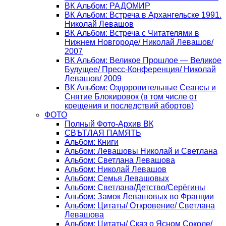
ВК Альбом: РАДОМИР
ВК Альбом: Встреча в Архангельске 1991.
Николай Левашов
ВК Альбом: Встреча с Читателями в
Нижнем Новгороде/ Николай Левашов/
2007
ВК Альбом: Великое Прошлое — Великое
Будущее/ Пресс-Конференция/ Николай
Левашов/ 2009
ВК Альбом: Оздоровительные Сеансы и
Снятие Блокировок (в том числе от
крещения и последствий абортов)
ФОТО
Полный Фото-Архив ВК
СВѢТЛАЯ ПАМЯТЬ
Альбом: Книги
Альбом: Левашовы Николай и Светлана
Альбом: Светлана Левашова
Альбом: Николай Левашов
Альбом: Семья Левашовых
Альбом: Светлана/Детство/Серёгины
Альбом: Замок Левашовых во Франции
Альбом: Цитаты/ Откровение/ Светлана
Левашова
Альбом: Цитаты/ Сказ о Ясном Соколе/