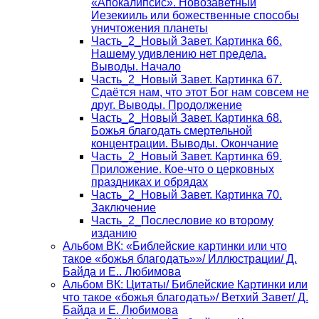
«Апокалипсис». Новозаветный
Иезекииль или божественные способы
уничтожения планеты
Часть_2_Новый Завет. Картинка 66.
Нашему удивлению нет предела.
Выводы. Начало
Часть_2_Новый Завет. Картинка 67.
Сдаётся нам, что этот Бог нам совсем не
друг. Выводы. Продолжение
Часть_2_Новый Завет. Картинка 68.
Божья благодать смертельной
концентрации. Выводы. Окончание
Часть_2_Новый Завет. Картинка 69.
Приложение. Кое-что о церковных
праздниках и обрядах
Часть_2_Новый Завет. Картинка 70.
Заключение
Часть_2_Послесловие ко второму
изданию
Альбом ВК: «Библейские картинки или что
такое «божья благодать»»/ Иллюстрации/ Д.
Байда и Е.. Любимова
Альбом ВК: Цитаты/ Библейские Картинки или
что такое «божья благодать»/ Ветхий Завет/ Д.
Байда и Е. Любимова