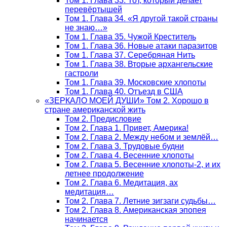
Том 1. Глава 33. Тот, который делает
перевёртышей
Том 1. Глава 34. «Я другой такой страны
не знаю…»
Том 1. Глава 35. Чужой Креститель
Том 1. Глава 36. Новые атаки паразитов
Том 1. Глава 37. Серебряная Нить
Том 1. Глава 38. Вторые архангельские
гастроли
Том 1. Глава 39. Московские хлопоты
Том 1. Глава 40. Отъезд в США
«ЗЕРКАЛО МОЕЙ ДУШИ» Том 2. Хорошо в
стране американской жить
Том 2. Предисловие
Том 2. Глава 1. Привет, Америка!
Том 2. Глава 2. Между небом и землёй…
Том 2. Глава 3. Трудовые будни
Том 2. Глава 4. Весенние хлопоты
Том 2. Глава 5. Весенние хлопоты-2, и их
летнее продолжение
Том 2. Глава 6. Медитация, ах
медитация…
Том 2. Глава 7. Летние зигзаги судьбы…
Том 2. Глава 8. Американская эпопея
начинается