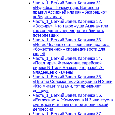
Часть_1_Ветхий Завет. Картинка 31.
«Иудифь». Почему царь Вавилона
правил Ассирией или как «безгрешно»
победить врага
Часть_1_Ветхий Завет. Картинка 32.
«Эсфирь». Что такое «уши Амана» или
как совершить переворот и обвинить
потерпевших
Часть_1_Ветхий Завет. Картинка 33.
«Иов». Человек есть червь или правила
«божественной» справедливости для
людей
Часть_1_Ветхий Завет. Картинка 34.
«Псалтирь». Жемчужина еврейской
лирики N 1 или Блажен, кто разобьёт
младенцев о камень!
Часть_1_Ветхий Завет. Картинка 35.
«Притчи Соломона». Жемчужина N 2 или
«Кто мигает глазами, тот причиняет
досаду»
Часть_1_Ветхий Завет. Картинка 36.
«Екклесиаст». Жемчужина N 3 или «суета
сует», как источник острой хронической
депрессии
Часть_1_Ветхий Завет. Картинка 37.