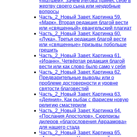
«Матфей». Зачем Иегова принёс себе в
жертву своего сына или неудобные
вопросы
Часть_2_Новый Завет. Картинка 59.
«Марк». Вторая редакция благой вести
или «священный» евангельский плагиат
Часть_2_Новый Завет. Картинка 60.
«Лука». Третья редакция благой вести
или «священные» призывы побольше
грешить
Часть_2_Новый Завет. Картинка 61.
«Иоанн». Четвёртая редакция благой
вести или как слово было само у себя
Часть_2_Новый Завет. Картинка 62.
Предварительные выводы или о
проблеме достоверности и уровне
святости благовестий
Часть_2_Новый Завет. Картинка 63.
«Деяния». Как рыбак с фарисем новую
религию смастерили
Часть_2_Новый Завет. Картинка 64.
«Послания Апостолов». Сюрпризы
дилеров «благословения Авраамова»
для нашего стада
Часть_2_Новый Завет. Картинка 65.