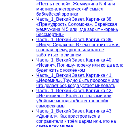
«Песнь песней». Жемчужина N 4 или
мистико-аллегорический смысл
библейской эротики
Часть_1_Ветхий Завет. Картинка 38.
«Премудрость Соломона». Еврейская
жемчужина N 5 или, где зарыт «корень
бессмертия»
Часть_1_Ветхий Завет. Картинка 39.
«Иисус Сирахов». В чём состоит самая
главная премудрость или как не
заботиться о лишнем
Часть_1_Ветхий Завет. Картинка 40.
«Исаия». Попишу-порежу или когда волк
будет жить с козлёнком
Часть_1_Ветхий Завет. Картинка 41.
«Иеремия». Трудно быть пророком или
что делает бог, когда устаёт миловать
Часть_1_Ветхий Завет. Картинка 42.
«Иезекииль». Колёса с глазами или
убойные методы «божественной»
саморекламы
Часть_1_Ветхий Завет. Картинка 43.
«Даниил». Как пристроиться в
соправители к трём царям или, кто на
свете всех милее…