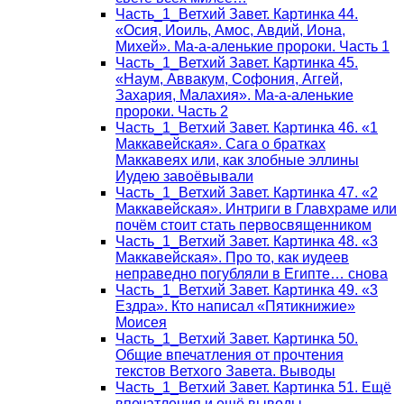
Часть_1_Ветхий Завет. Картинка 44.
«Осия, Иоиль, Амос, Авдий, Иона,
Михей». Ма-а-аленькие пророки. Часть 1
Часть_1_Ветхий Завет. Картинка 45.
«Наум, Аввакум, Софония, Аггей,
Захария, Малахия». Ма-а-аленькие
пророки. Часть 2
Часть_1_Ветхий Завет. Картинка 46. «1
Маккавейская». Сага о братках
Маккавеях или, как злобные эллины
Иудею завоёвывали
Часть_1_Ветхий Завет. Картинка 47. «2
Маккавейская». Интриги в Главхраме или
почём стоит стать первосвященником
Часть_1_Ветхий Завет. Картинка 48. «3
Маккавейская». Про то, как иудеев
неправедно погубляли в Египте… снова
Часть_1_Ветхий Завет. Картинка 49. «3
Ездра». Кто написал «Пятикнижие»
Моисея
Часть_1_Ветхий Завет. Картинка 50.
Общие впечатления от прочтения
текстов Ветхого Завета. Выводы
Часть_1_Ветхий Завет. Картинка 51. Ещё
впечатления и ещё выводы