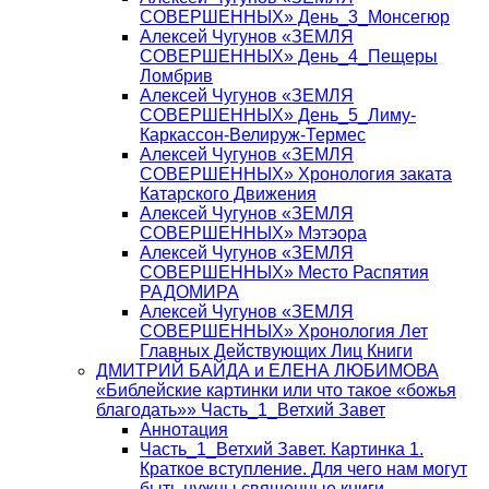
СОВЕРШЕННЫХ» День_3_Монсегюр
Алексей Чугунов «ЗЕМЛЯ
СОВЕРШЕННЫХ» День_4_Пещеры
Ломбрив
Алексей Чугунов «ЗЕМЛЯ
СОВЕРШЕННЫХ» День_5_Лиму-
Каркассон-Велируж-Термес
Алексей Чугунов «ЗЕМЛЯ
СОВЕРШЕННЫХ» Хронология заката
Катарского Движения
Алексей Чугунов «ЗЕМЛЯ
СОВЕРШЕННЫХ» Мэтэора
Алексей Чугунов «ЗЕМЛЯ
СОВЕРШЕННЫХ» Место Распятия
РАДОМИРА
Алексей Чугунов «ЗЕМЛЯ
СОВЕРШЕННЫХ» Хронология Лет
Главных Действующих Лиц Книги
ДМИТРИЙ БАЙДА и ЕЛЕНА ЛЮБИМОВА
«Библейские картинки или что такое «божья
благодать»» Часть_1_Ветхий Завет
Аннотация
Часть_1_Ветхий Завет. Картинка 1.
Краткое вступление. Для чего нам могут
быть нужны священные книги