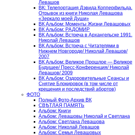
Левашов
ВК: Телепортация Дэвида Копперфильда.
Отрывок из книги Николая Левашова
«Зеркало моей Души»
ВК Альбом: Моменты Жизни Левашовых
ВК Альбом: РАДОМИР
ВК Альбом: Встреча в Архангельске 1991.
Николай Левашов
ВК Альбом: Встреча с Читателями в
Нижнем Новгороде/ Николай Левашов/
2007
ВК Альбом: Великое Прошлое — Великое
Будущее/ Пресс-Конференция/ Николай
Левашов/ 2009
ВК Альбом: Оздоровительные Сеансы и
Снятие Блокировок (в том числе от
крещения и последствий абортов)
ФОТО
Полный Фото-Архив ВК
СВѢТЛАЯ ПАМЯТЬ
Альбом: Книги
Альбом: Левашовы Николай и Светлана
Альбом: Светлана Левашова
Альбом: Николай Левашов
Альбом: Семья Левашовых