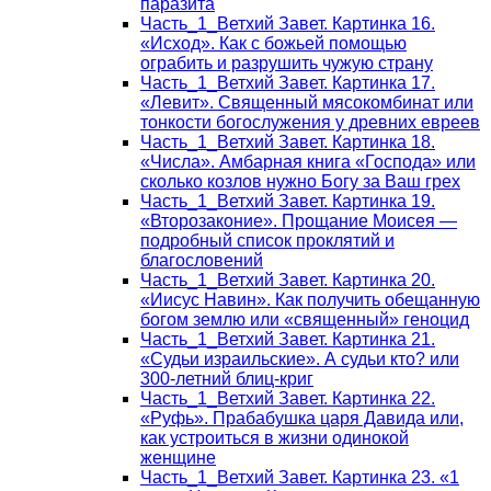
паразита
Часть_1_Ветхий Завет. Картинка 16.
«Исход». Как с божьей помощью
ограбить и разрушить чужую страну
Часть_1_Ветхий Завет. Картинка 17.
«Левит». Священный мясокомбинат или
тонкости богослужения у древних евреев
Часть_1_Ветхий Завет. Картинка 18.
«Числа». Амбарная книга «Господа» или
сколько козлов нужно Богу за Ваш грех
Часть_1_Ветхий Завет. Картинка 19.
«Второзаконие». Прощание Моисея —
подробный список проклятий и
благословений
Часть_1_Ветхий Завет. Картинка 20.
«Иисус Навин». Как получить обещанную
богом землю или «священный» геноцид
Часть_1_Ветхий Завет. Картинка 21.
«Судьи израильские». А судьи кто? или
300-летний блиц-криг
Часть_1_Ветхий Завет. Картинка 22.
«Руфь». Прабабушка царя Давида или,
как устроиться в жизни одинокой
женщине
Часть_1_Ветхий Завет. Картинка 23. «1