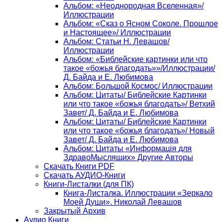
Альбом: «Неоднородная Вселенная»/
Иллюстрации
Альбом: «Сказ о Ясном Соколе. Прошлое
и Настоящее»/ Иллюстрации
Альбом: Статьи Н. Левашов/
Иллюстрации
Альбом: «Библейские картинки или что
такое «божья благодать»»/Иллюстрации/
Д. Байда и Е. Любимова
Альбом: Большой Космос/ Иллюстрации
Альбом: Цитаты/ Библейские Картинки
или что такое «божья благодать»/ Ветхий
Завет/ Д. Байда и Е. Любимова
Альбом: Цитаты/ Библейские Картинки
или что такое «божья благодать»/ Новый
Завет/ Д. Байда и Е. Любимова
Альбом: Цитаты «Информацiя для
ЗдравоМыслящих» Другие Авторы
Скачать Книги PDF
Скачать АУДИО-Книги
Книги-Листалки (для ПК)
Книга-Листалка. Иллюстрации «Зеркало
Моей Души». Николай Левашов
Закрытый Архив
Аудио Книги