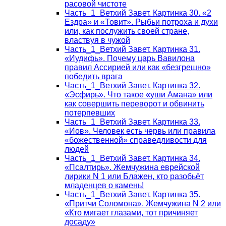
расовой чистоте
Часть_1_Ветхий Завет. Картинка 30. «2
Ездра» и «Товит». Рыбьи потроха и духи
или, как послужить своей стране,
властвуя в чужой
Часть_1_Ветхий Завет. Картинка 31.
«Иудифь». Почему царь Вавилона
правил Ассирией или как «безгрешно»
победить врага
Часть_1_Ветхий Завет. Картинка 32.
«Эсфирь». Что такое «уши Амана» или
как совершить переворот и обвинить
потерпевших
Часть_1_Ветхий Завет. Картинка 33.
«Иов». Человек есть червь или правила
«божественной» справедливости для
людей
Часть_1_Ветхий Завет. Картинка 34.
«Псалтирь». Жемчужина еврейской
лирики N 1 или Блажен, кто разобьёт
младенцев о камень!
Часть_1_Ветхий Завет. Картинка 35.
«Притчи Соломона». Жемчужина N 2 или
«Кто мигает глазами, тот причиняет
досаду»