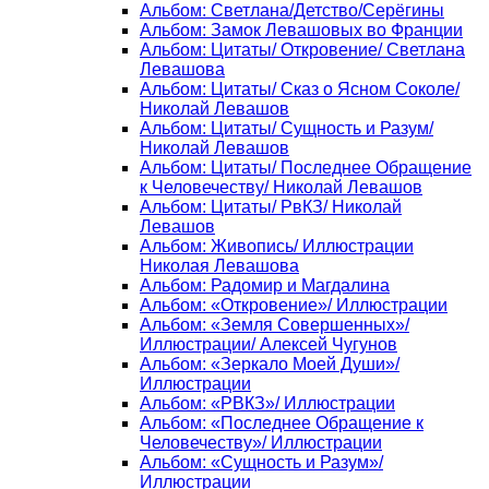
Альбом: Светлана/Детство/Серёгины
Альбом: Замок Левашовых во Франции
Альбом: Цитаты/ Откровение/ Светлана
Левашова
Альбом: Цитаты/ Сказ о Ясном Соколе/
Николай Левашов
Альбом: Цитаты/ Сущность и Разум/
Николай Левашов
Альбом: Цитаты/ Последнее Обращение
к Человечеству/ Николай Левашов
Альбом: Цитаты/ РвКЗ/ Николай
Левашов
Альбом: Живопись/ Иллюстрации
Николая Левашова
Альбом: Радомир и Магдалина
Альбом: «Откровение»/ Иллюстрации
Альбом: «Земля Совершенных»/
Иллюстрации/ Алексей Чугунов
Альбом: «Зеркало Моей Души»/
Иллюстрации
Альбом: «РВКЗ»/ Иллюстрации
Альбом: «Последнее Обращение к
Человечеству»/ Иллюстрации
Альбом: «Сущность и Разум»/
Иллюстрации