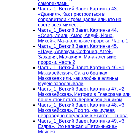
саморекламы
Часть_1_Ветхий Завет. Картинка 43.
«Даниил». Как пристроиться в
соправители к трём царям или, кто на
свете всех милее…
Часть_1_Ветхий Завет. Картинка 44.
«Осия, Иоиль, Амос, Авдий, Иона,
Михей». Ма-а-аленькие пророки. Часть 1
Часть_1_Ветхий Завет. Картинка 45.
«Наум, Аввакум, Софония, Аггей,
Захария, Малахия». Ма-а-аленькие
пророки. Часть 2
Часть_1_Ветхий Завет. Картинка 46. «1
Маккавейская». Сага о братках
Маккавеях или, как злобные эллины
Иудею завоёвывали
Часть_1_Ветхий Завет. Картинка 47. «2
Маккавейская». Интриги в Главхраме или
почём стоит стать первосвященником
Часть_1_Ветхий Завет. Картинка 48. «3
Маккавейская». Про то, как иудеев
неправедно погубляли в Египте… снова
Часть_1_Ветхий Завет. Картинка 49. «3
Ездра». Кто написал «Пятикнижие»
Моисея