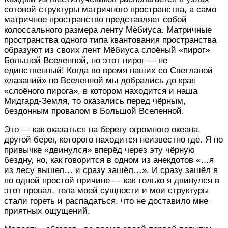
сотовой структуры матричного пространства, а само
матричное пространство представляет собой
колоссального размера ленту Мёбиуса. Матричные
пространства одного типа квантования пространства
образуют из своих лент Мёбиуса слоёный «пирог»
Большой Вселенной, но этот пирог — не
единственный! Когда во время наших со Светланой
«лазаний» по Вселенной мы добрались до края
«слоёного пирога», в котором находится и наша
Мидгард-Земля, то оказались перед чёрным,
бездонным провалом в Большой Вселенной.
Это — как оказаться на берегу огромного океана,
другой берег, которого находится неизвестно где. Я по
привычке «двинулся» вперёд через эту чёрную
бездну, но, как говорится в одном из анекдотов «…я
из лесу вышел… и сразу зашёл…». И сразу зашёл я
по одной простой причине — как только я двинулся в
этот провал, тела моей сущности и мои структуры
стали гореть и распадаться, что не доставило мне
приятных ощущений.