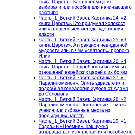
книга Царств». Как евреям царя
выбирали или пособие для начинающего
рэкетира
Часть_1_Ветхий Завет. Картинка 24. «2
книга Царств». Кто придумал холокост
или «священные» методы удержания
власти
Часть_1_Ветхий Завет. Картинка 25. «3
книга Царств». Аттракцион невиданной
мудрости или, в чём «святость» пророка
Илии
Часть_1_Ветхий Завет. Картинка 26. «4
книга Царств». Подробности интимных
отношений еврейских царей с их богом
Часть_1_Ветхий Завет. Картинка 27. «1
Паралипоменон». Опять здрасьте или
подробная генеалогия иудеев от Адама
до Соломона
Часть_1_Ветхий Завет. Картинка 28. «2
Паралипоменон». Повторение — мать
учения или избранные места из
предыдущих царств
Часть_1_Ветхий Завет. Картинка 29. «1
Ездра» и «Неемия». Как нужно
возвращаться из «плена» или пособие по