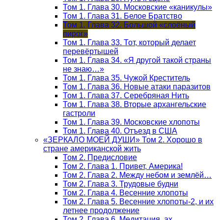
Том 1. Глава 30. Московские «каникулы»
Том 1. Глава 31. Белое Братство
Том 1. Глава 32. Большой «слоёный
пирог»
Том 1. Глава 33. Тот, который делает
перевёртышей
Том 1. Глава 34. «Я другой такой страны
не знаю…»
Том 1. Глава 35. Чужой Креститель
Том 1. Глава 36. Новые атаки паразитов
Том 1. Глава 37. Серебряная Нить
Том 1. Глава 38. Вторые архангельские
гастроли
Том 1. Глава 39. Московские хлопоты
Том 1. Глава 40. Отъезд в США
«ЗЕРКАЛО МОЕЙ ДУШИ» Том 2. Хорошо в
стране американской жить
Том 2. Предисловие
Том 2. Глава 1. Привет, Америка!
Том 2. Глава 2. Между небом и землёй…
Том 2. Глава 3. Трудовые будни
Том 2. Глава 4. Весенние хлопоты
Том 2. Глава 5. Весенние хлопоты-2, и их
летнее продолжение
Том 2. Глава 6. Медитация, ах