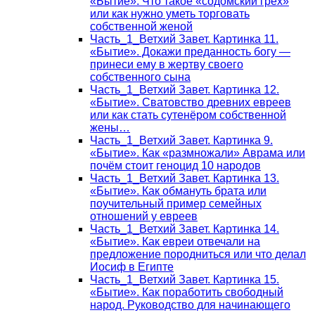
«Бытие». Что такое «содомский грех»
или как нужно уметь торговать
собственной женой
Часть_1_Ветхий Завет. Картинка 11.
«Бытие». Докажи преданность богу —
принеси ему в жертву своего
собственного сына
Часть_1_Ветхий Завет. Картинка 12.
«Бытие». Сватовство древних евреев
или как стать сутенёром собственной
жены…
Часть_1_Ветхий Завет. Картинка 9.
«Бытие». Как «размножали» Аврама или
почём стоит геноцид 10 народов
Часть_1_Ветхий Завет. Картинка 13.
«Бытие». Как обмануть брата или
поучительный пример семейных
отношений у евреев
Часть_1_Ветхий Завет. Картинка 14.
«Бытие». Как евреи отвечали на
предложение породниться или что делал
Иосиф в Египте
Часть_1_Ветхий Завет. Картинка 15.
«Бытие». Как поработить свободный
народ. Руководство для начинающего