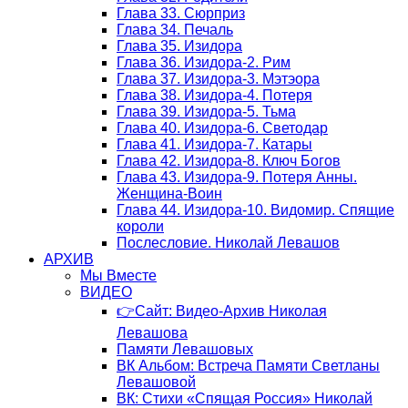
Глава 33. Сюрприз
Глава 34. Печаль
Глава 35. Изидора
Глава 36. Изидора-2. Рим
Глава 37. Изидора-3. Мэтэора
Глава 38. Изидора-4. Потеря
Глава 39. Изидора-5. Тьма
Глава 40. Изидора-6. Светодар
Глава 41. Изидора-7. Катары
Глава 42. Изидора-8. Ключ Богов
Глава 43. Изидора-9. Потеря Анны.
Женщина-Воин
Глава 44. Изидора-10. Видомир. Спящие
короли
Послесловие. Николай Левашов
АРХИВ
Мы Вместе
ВИДЕО
👉Сайт: Видео-Архив Николая
Левашова
Памяти Левашовых
ВК Альбом: Встреча Памяти Светланы
Левашовой
ВК: Стихи «Спящая Россия» Николай