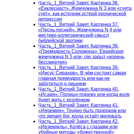
Часть_1_Ветхий Завет. Картинка 36.
«Екклесиаст». Жемчужина N 3 или «суета
сует», как источник острой хронической
депрессии
Часть_1_Ветхий Завет. Картинка 37.
«Песнь песней». Жемчужина N 4 или
мистико-аллегорический смысл
библейской эротики
Часть_1_Ветхий Завет. Картинка 38.
«Премудрость Соломона». Еврейская
жемчужина N 5 или, где зарыт «корень
бессмертия»
Часть_1_Ветхий Завет. Картинка 39.
«Иисус Сирахов». В чём состоит самая
главная премудрость или как не
заботиться о лишнем
Часть_1_Ветхий Завет. Картинка 40.
«Исаия». Попишу-порежу или когда волк
будет жить с козлёнком
Часть_1_Ветхий Завет. Картинка 41.
«Иеремия». Трудно быть пророком или
что делает бог, когда устаёт миловать
Часть_1_Ветхий Завет. Картинка 42.
«Иезекииль». Колёса с глазами или
убойные методы «божественной»