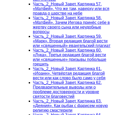
Часть_2_Новый Завет. Картинка 57.
«Матфей». Что же там, наверху или вся
правда о царстве на небе
Часть_2_Новый Завет. Картинка 58.
«Матфей». Зачем Иегова принёс себе в
жертву своего сына или неудобные
вопросы
Часть_2_Новый Завет. Картинка 59.
«Марк». Вторая редакция благой вести
или «священный» евангельский плагиат
Часть_2_Новый Завет. Картинка 60.
«Лука». Третья редакция благой вести
или «священные» призывы побольше
грешить
Часть_2_Новый Завет. Картинка 61.
«Иоанн». Четвёртая редакция благой
вести или как слово было само у себя
Часть_2_Новый Завет. Картинка 62.
Предварительные выводы или о
проблеме достоверности и уровне
святости благовестий
Часть_2_Новый Завет. Картинка 63.
«Деяния». Как рыбак с фарисем новую
религию смастерили
Часть_2_Новый Завет. Картинка 64.