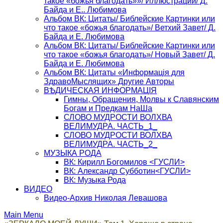
такое «божья благодать»»/ Иллюстрации/ Д.
Байда и Е.. Любимова
Альбом ВК: Цитаты/ Библейские Картинки или
что такое «божья благодать»/ Ветхий Завет/ Д.
Байда и Е. Любимова
Альбом ВК: Цитаты/ Библейские Картинки или
что такое «божья благодать»/ Новый Завет/ Д.
Байда и Е. Любимова
Альбом ВК: Цитаты «Информацiя для
ЗдравоМыслящих» Другие Авторы
ВѢДИЧЕСКАЯ ИНФОРМАЦIЯ
Гимны, Обращения, Молвы к Славянским
Богам и Предкам НаШа
СЛОВО МУДРОСТИ ВОЛХВА
ВЕЛИМУДРА. ЧАСТЬ_1_
СЛОВО МУДРОСТИ ВОЛХВА
ВЕЛИМУДРА. ЧАСТЬ_2_
МУЗЫКА РОДА
ВК: Кирилл Богомилов <ГУСЛИ>
ВК: Александр Субботин<ГУСЛИ>
ВК: Музыка Рода
ВИДЕО
Видео-Архив Николая Левашова
Main Menu