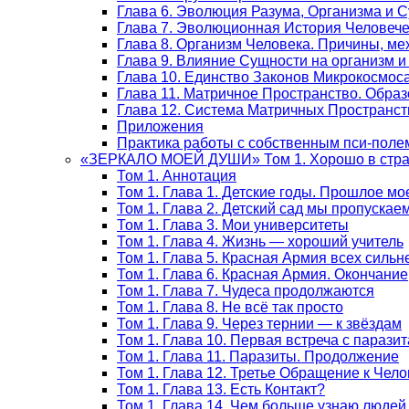
Глава 6. Эволюция Разума, Организма и 
Глава 7. Эволюционная История Человеч
Глава 8. Организм Человека. Причины, м
Глава 9. Влияние Сущности на организм и
Глава 10. Единство Законов Микрокосмос
Глава 11. Матричное Пространство. Обра
Глава 12. Система Матричных Пространст
Приложения
Практика работы с собственным пси-поле
«ЗЕРКАЛО МОЕЙ ДУШИ» Том 1. Хорошо в стран
Том 1. Аннотация
Том 1. Глава 1. Детские годы. Прошлое мо
Том 1. Глава 2. Детский сад мы пропускае
Том 1. Глава 3. Мои университеты
Том 1. Глава 4. Жизнь — хороший учитель
Том 1. Глава 5. Красная Армия всех сильн
Том 1. Глава 6. Красная Армия. Окончание
Том 1. Глава 7. Чудеса продолжаются
Том 1. Глава 8. Не всё так просто
Том 1. Глава 9. Через тернии — к звёздам
Том 1. Глава 10. Первая встреча с парази
Том 1. Глава 11. Паразиты. Продолжение
Том 1. Глава 12. Третье Обращение к Чело
Том 1. Глава 13. Есть Контакт?
Том 1. Глава 14. Чем больше узнаю люде