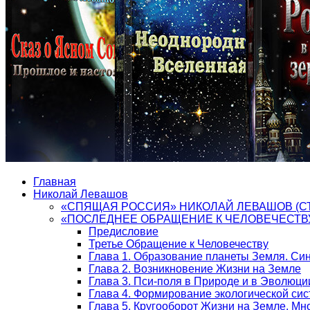
Главная
Николай Левашов
«СПЯЩАЯ РОССИЯ» НИКОЛАЙ ЛЕВАШОВ (С
«ПОСЛЕДНЕЕ ОБРАЩЕНИЕ К ЧЕЛОВЕЧЕСТВ
Предисловие
Третье Обращение к Человечеству
Глава 1. Образование планеты Земля. Си
Глава 2. Возникновение Жизни на Земле
Глава 3. Пси-поля в Природе и в Эволюци
Глава 4. Формирование экологической си
Глава 5. Кругооборот Жизни на Земле. М