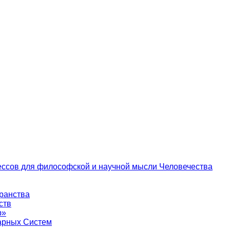
цессов для философской и научной мысли Человечества
транства
ств
р»
тарных Систем