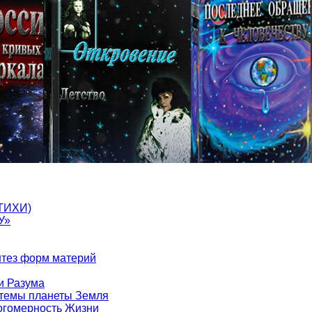
ТИХИ)
У»
нтез форм материй
и Разума
стемы планеты Земля
ногомерность Жизни