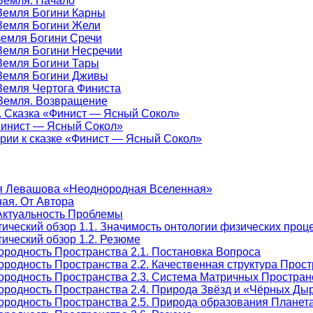
-Земля. Начало
-Земля Богини Карны
-Земля Богини Жели
-земля Богини Сречи
-Земля Богини Несречии
-Земля Богини Тары
-Земля Богини Дживы
-Земля Чертога Финиста
-Земля. Возвращение
е. Сказка «Финист — Ясный Сокол»
«Финист — Ясный Сокол»
арии к сказке «Финист — Ясный Сокол»
я Левашова «Неоднородная Вселенная»
ая. От Автора
Актуальность Проблемы
тический обзор 1.1. Значимость онтологии физических про
ический обзор 1.2. Резюме
ородность Пространства 2.1. Постановка Вопроса
родность Пространства 2.2. Качественная структура Прос
ородность Пространства 2.3. Система Матричных Простран
ородность Пространства 2.4. Природа Звёзд и «Чёрных Ды
ородность Пространства 2.5. Природа образования Плане