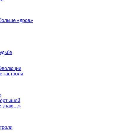
 больше «дров»
судьбе
 Эволюции
е гастроли
»
евёртышей
не знаю…»
строли