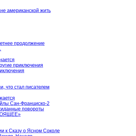
не американской жить
 летнее продолжение
…
нается
другие приключения
риключения
ни, что стал писателем
жается
айлы Сан-Франциско-2
ожиданные повороты
ТОЯЩЕЕ»
ии к Сказу о Ясном Соколе