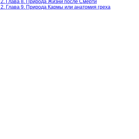
 2. Глава 8. Природа Жизни после Смерти
2. Глава 9. Природа Кармы или анатомия греха