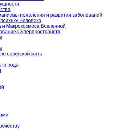
Сущности
ества
еханизмы появления и развития заболеваний
 психику Человека
а и Макрокосмоса Вселенной
зование Суперпространств
в
м
е советской жить
его рода
м
ей
тами
вечеству
й…