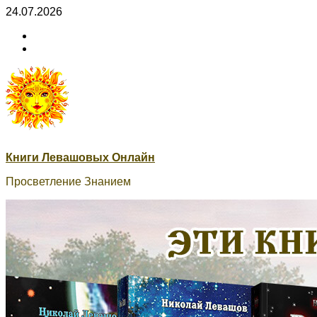
Skip
24.07.2026
to
ВК
content
Книги
ВК
Сварог
Книги Левашовых Онлайн
Просветление Знанием