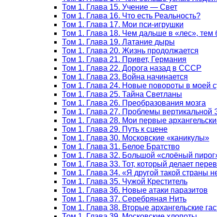
Том 1. Глава 15. Учение — Свет
Том 1. Глава 16. Что есть Реальность?
Том 1. Глава 17. Мои пси-игрушки
Том 1. Глава 18. Чем дальше в «лес», тем
Том 1. Глава 19. Латание дыры
Том 1. Глава 20. Жизнь продолжается
Том 1. Глава 21. Привет, Германия
Том 1. Глава 22. Дорога назад в СССР
Том 1. Глава 23. Война начинается
Том 1. Глава 24. Новые повороты в моей 
Том 1. Глава 25. Тайна Светланы
Том 1. Глава 26. Преобразования мозга
Том 1. Глава 27. Проблемы вертикальной
Том 1. Глава 28. Мои первые архангельски
Том 1. Глава 29. Путь к сцене
Том 1. Глава 30. Московские «каникулы»
Том 1. Глава 31. Белое Братство
Том 1. Глава 32. Большой «слоёный пирог
Том 1. Глава 33. Тот, который делает пер
Том 1. Глава 34. «Я другой такой страны 
Том 1. Глава 35. Чужой Креститель
Том 1. Глава 36. Новые атаки паразитов
Том 1. Глава 37. Серебряная Нить
Том 1. Глава 38. Вторые архангельские га
Том 1. Глава 39. Московские хлопоты