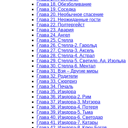
Глава 18. Обезболивание
Глава 19. Соседка
Глава 20. Необычное спасение
Глава 21. Неожиданные гости
Глава 22. Полтергейст
Глава 23. Авария
Глава 24. Ангел
Глава 25. Стелла
Глава 26. Стелла-2. Гарольд
Глава 27. Стелла-3. Аксель
Глава 28. Стелла-4. Астрал
Глава 29. Стелла-5. Светило. Ад. Изольда
Глава 30. Стелла-6. Ментал
Глава 31. Вэя – Другие миры
Глава 32. Родители
Глава 33. Сюрприз
Глава 34. Печаль
Глава 35. Изидора
Глава 36. Изидора-2. Рим
Глава 37. Изидора-3. Мэтэора
Глава 38. Изидора-4. Потеря
Глава 39. Изидора-5. Тьма
Глава 40. Изидора-6. Светодар
Глава 41. Изидора-7. Катары
Глава 42. Изидора-8. Ключ Богов