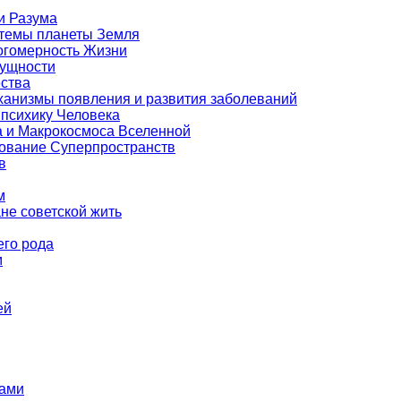
и Разума
стемы планеты Земля
ногомерность Жизни
Сущности
ества
еханизмы появления и развития заболеваний
 психику Человека
а и Макрокосмоса Вселенной
зование Суперпространств
в
м
е советской жить
его рода
м
ей
тами