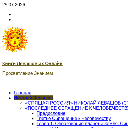
Skip
25.07.2026
to
ВК
content
Книги
ВК
Сварог
Книги Левашовых Онлайн
Просветление Знанием
Главная
Николай Левашов
«СПЯЩАЯ РОССИЯ» НИКОЛАЙ ЛЕВАШОВ (С
«ПОСЛЕДНЕЕ ОБРАЩЕНИЕ К ЧЕЛОВЕЧЕСТВ
Предисловие
Третье Обращение к Человечеству
Глава 1. Образование планеты Земля. Си