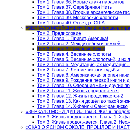
Том 1. Глава 36. Новые атаки паразитов
Том 1. Глава 37. Серебряная Нить
Том 1. Глава 38. Вторые архангельские га
Том 1. Глава 39. Московские хлопоты
Том 1. Глава 40. Отъезд в США
«ЗЕРКАЛО МОЕЙ ДУШИ» Том 2. Хорошо в стра
Том 2. Предисловие
Том 2. Глава 1. Привет, Америка!
Том 2. Глава 2. Между небом и землёй…
Том 2. Глава 3. Трудовые будни
Том 2. Глава 4. Весенние хлопоты
Том 2. Глава 5. Весенние хлопоты-2, и их
Том 2. Глава 6. Медитация, ах медитация
Том 2. Глава 7. Летние зигзаги судьбы…
Том 2. Глава 8. Американская эпопея начи
Том 2. Глава 9. Рождение первой книги и 
Том 2. Глава 10. Операция «К» и другие п
Том 2. Глава 11. Жизнь продолжается
Том 2. Глава 12. Жизнь продолжается-2
Том 2. Глава 13. Как я дошёл до такой жиз
Том 2. Глава 14. Х-файлы Сан-Франциско
«ЗЕРКАЛО МОЕЙ ДУШИ» Том 3. Жизнь продол
Том 3. Жизнь продолжается. Глава 1. Х-ф
Том 3. Жизнь продолжается. Глава 2. Не
«СКАЗ О ЯСНОМ СОКОЛЕ. ПРОШЛОЕ И НАС