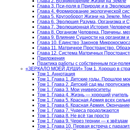
Глава 2. Возникновение Жизни на Земле
Глава 3. Пси-поля в Природе и в Эволюци
Глава 4. Формирование экологической си
Глава 5. Кругооборот Жизни на Земле. М
Глава 6. Эволюция Разума, Организма и 
Глава 7. Эволюционная История Человеч
Глава 8. Организм Человека. Причины, м
Глава 9. Влияние Сущности на организм и
Глава 10. Единство Законов Микрокосмос
Глава 11. Матричное Пространство. Обра
Глава 12. Система Матричных Пространст
Приложения
Практика работы с собственным пси-поле
«ЗЕРКАЛО МОЕЙ ДУШИ» Том 1. Хорошо в стран
Том 1. Аннотация
Том 1. Глава 1. Детские годы. Прошлое мо
Том 1. Глава 2. Детский сад мы пропускае
Том 1. Глава 3. Мои университеты
Том 1. Глава 4. Жизнь — хороший учитель
Том 1. Глава 5. Красная Армия всех сильн
Том 1. Глава 6. Красная Армия. Окончание
Том 1. Глава 7. Чудеса продолжаются
Том 1. Глава 8. Не всё так просто
Том 1. Глава 9. Через тернии — к звёздам
Том 1. Глава 10. Первая встреча с парази