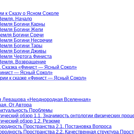
ии к Сказу о Ясном Соколе
-Земля. Начало
-Земля Богини Карны
-Земля Богини Жели
-земля Богини Сречи
-Земля Богини Несречии
-Земля Богини Тары
-Земля Богини Дживы
-Земля Чертога Финиста
-Земля. Возвращение
е. Сказка «Финист — Ясный Сокол»
«Финист — Ясный Сокол»
арии к сказке «Финист — Ясный Сокол»
я Левашова «Неоднородная Вселенная»
ая. От Автора
Актуальность Проблемы
тический обзор 1.1. Значимость онтологии физических про
ический обзор 1.2. Резюме
ородность Пространства 2.1. Постановка Вопроса
родность Пространства 2.2. Качественная структура Прос