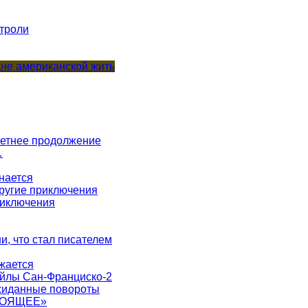
строли
не американской жить
 летнее продолжение
…
нается
другие приключения
риключения
ни, что стал писателем
жается
айлы Сан-Франциско-2
ожиданные повороты
ТОЯЩЕЕ»