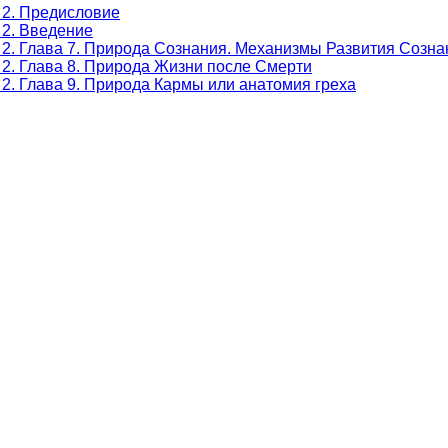
 2. Предисловие
 2. Введение
 2. Глава 7. Природа Сознания. Механизмы Развития Созна
 2. Глава 8. Природа Жизни после Смерти
2. Глава 9. Природа Кармы или анатомия греха