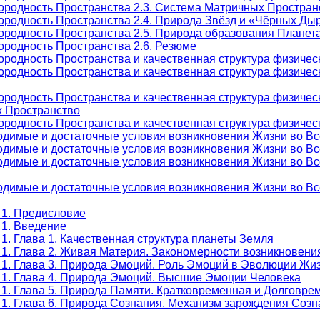
ородность Пространства 2.3. Система Матричных Простран
ородность Пространства 2.4. Природа Звёзд и «Чёрных Ды
ородность Пространства 2.5. Природа образования Плане
ородность Пространства 2.6. Резюме
родность Пространства и качественная структура физическ
родность Пространства и качественная структура физическ
ородность Пространства и качественная структура физичес
х Пространство
родность Пространства и качественная структура физическ
одимые и достаточные условия возникновения Жизни во Вс
одимые и достаточные условия возникновения Жизни во Вс
одимые и достаточные условия возникновения Жизни во Вс
одимые и достаточные условия возникновения Жизни во Вс
 1. Предисловие
 1. Введение
1. Глава 1. Качественная структура планеты Земля
 1. Глава 2. Живая Материя. Закономерности возникновени
 1. Глава 3. Природа Эмоций. Роль Эмоций в Эволюции Жи
 1. Глава 4. Природа Эмоций. Высшие Эмоции Человека
 1. Глава 5. Природа Памяти. Кратковременная и Долговр
 1. Глава 6. Природа Сознания. Механизм зарождения Созн