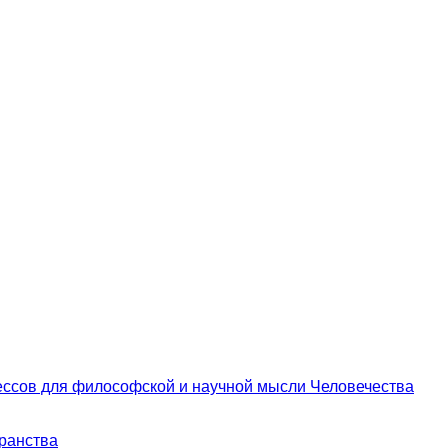
цессов для философской и научной мысли Человечества
транства