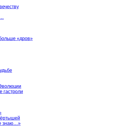
вечеству
й…
 больше «дров»
судьбе
 Эволюции
е гастроли
»
евёртышей
не знаю…»