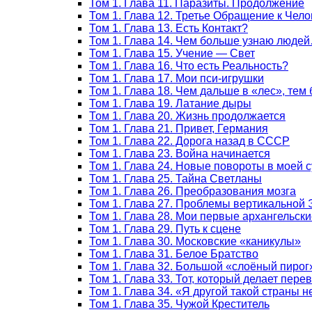
Том 1. Глава 11. Паразиты. Продолжение
Том 1. Глава 12. Третье Обращение к Чело
Том 1. Глава 13. Есть Контакт?
Том 1. Глава 14. Чем больше узнаю люде
Том 1. Глава 15. Учение — Свет
Том 1. Глава 16. Что есть Реальность?
Том 1. Глава 17. Мои пси-игрушки
Том 1. Глава 18. Чем дальше в «лес», тем
Том 1. Глава 19. Латание дыры
Том 1. Глава 20. Жизнь продолжается
Том 1. Глава 21. Привет, Германия
Том 1. Глава 22. Дорога назад в СССР
Том 1. Глава 23. Война начинается
Том 1. Глава 24. Новые повороты в моей 
Том 1. Глава 25. Тайна Светланы
Том 1. Глава 26. Преобразования мозга
Том 1. Глава 27. Проблемы вертикальной
Том 1. Глава 28. Мои первые архангельски
Том 1. Глава 29. Путь к сцене
Том 1. Глава 30. Московские «каникулы»
Том 1. Глава 31. Белое Братство
Том 1. Глава 32. Большой «слоёный пирог
Том 1. Глава 33. Тот, который делает пер
Том 1. Глава 34. «Я другой такой страны 
Том 1. Глава 35. Чужой Креститель