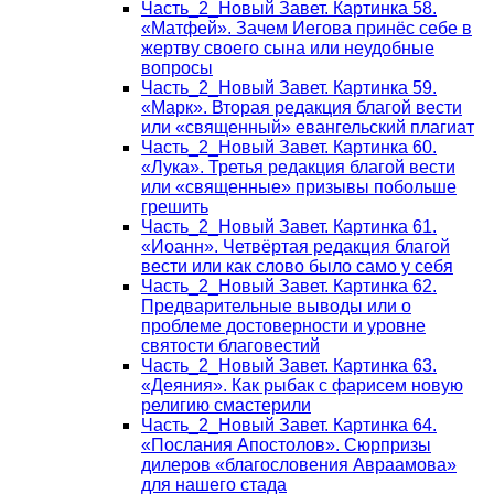
Часть_2_Новый Завет. Картинка 58.
«Матфей». Зачем Иегова принёс себе в
жертву своего сына или неудобные
вопросы
Часть_2_Новый Завет. Картинка 59.
«Марк». Вторая редакция благой вести
или «священный» евангельский плагиат
Часть_2_Новый Завет. Картинка 60.
«Лука». Третья редакция благой вести
или «священные» призывы побольше
грешить
Часть_2_Новый Завет. Картинка 61.
«Иоанн». Четвёртая редакция благой
вести или как слово было само у себя
Часть_2_Новый Завет. Картинка 62.
Предварительные выводы или о
проблеме достоверности и уровне
святости благовестий
Часть_2_Новый Завет. Картинка 63.
«Деяния». Как рыбак с фарисем новую
религию смастерили
Часть_2_Новый Завет. Картинка 64.
«Послания Апостолов». Сюрпризы
дилеров «благословения Авраамова»
для нашего стада