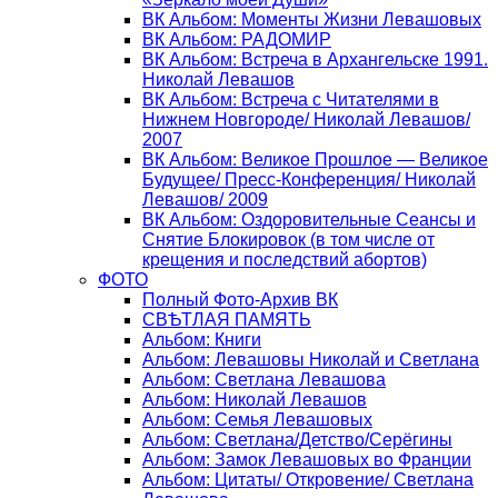
ВК Альбом: Моменты Жизни Левашовых
ВК Альбом: РАДОМИР
ВК Альбом: Встреча в Архангельске 1991.
Николай Левашов
ВК Альбом: Встреча с Читателями в
Нижнем Новгороде/ Николай Левашов/
2007
ВК Альбом: Великое Прошлое — Великое
Будущее/ Пресс-Конференция/ Николай
Левашов/ 2009
ВК Альбом: Оздоровительные Сеансы и
Снятие Блокировок (в том числе от
крещения и последствий абортов)
ФОТО
Полный Фото-Архив ВК
СВѢТЛАЯ ПАМЯТЬ
Альбом: Книги
Альбом: Левашовы Николай и Светлана
Альбом: Светлана Левашова
Альбом: Николай Левашов
Альбом: Семья Левашовых
Альбом: Светлана/Детство/Серёгины
Альбом: Замок Левашовых во Франции
Альбом: Цитаты/ Откровение/ Светлана