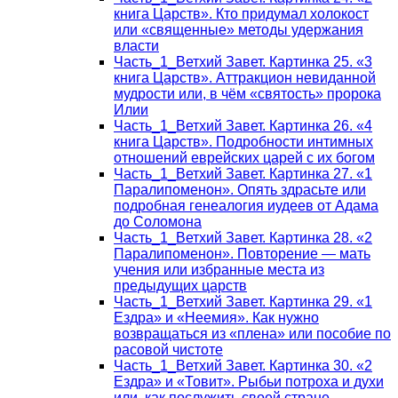
книга Царств». Кто придумал холокост
или «священные» методы удержания
власти
Часть_1_Ветхий Завет. Картинка 25. «3
книга Царств». Аттракцион невиданной
мудрости или, в чём «святость» пророка
Илии
Часть_1_Ветхий Завет. Картинка 26. «4
книга Царств». Подробности интимных
отношений еврейских царей с их богом
Часть_1_Ветхий Завет. Картинка 27. «1
Паралипоменон». Опять здрасьте или
подробная генеалогия иудеев от Адама
до Соломона
Часть_1_Ветхий Завет. Картинка 28. «2
Паралипоменон». Повторение — мать
учения или избранные места из
предыдущих царств
Часть_1_Ветхий Завет. Картинка 29. «1
Ездра» и «Неемия». Как нужно
возвращаться из «плена» или пособие по
расовой чистоте
Часть_1_Ветхий Завет. Картинка 30. «2
Ездра» и «Товит». Рыбьи потроха и духи
или, как послужить своей стране,