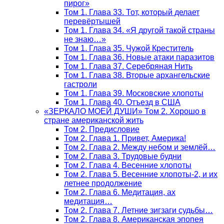
пирог»
Том 1. Глава 33. Тот, который делает
перевёртышей
Том 1. Глава 34. «Я другой такой страны
не знаю…»
Том 1. Глава 35. Чужой Креститель
Том 1. Глава 36. Новые атаки паразитов
Том 1. Глава 37. Серебряная Нить
Том 1. Глава 38. Вторые архангельские
гастроли
Том 1. Глава 39. Московские хлопоты
Том 1. Глава 40. Отъезд в США
«ЗЕРКАЛО МОЕЙ ДУШИ» Том 2. Хорошо в
стране американской жить
Том 2. Предисловие
Том 2. Глава 1. Привет, Америка!
Том 2. Глава 2. Между небом и землёй…
Том 2. Глава 3. Трудовые будни
Том 2. Глава 4. Весенние хлопоты
Том 2. Глава 5. Весенние хлопоты-2, и их
летнее продолжение
Том 2. Глава 6. Медитация, ах
медитация…
Том 2. Глава 7. Летние зигзаги судьбы…
Том 2. Глава 8. Американская эпопея