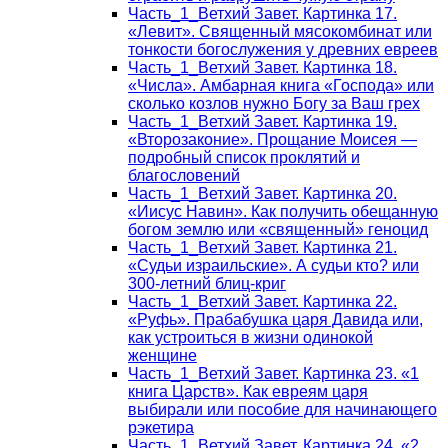
Часть_1_Ветхий Завет. Картинка 17.
«Левит». Священный мясокомбинат или
тонкости богослужения у древних евреев
Часть_1_Ветхий Завет. Картинка 18.
«Числа». Амбарная книга «Господа» или
сколько козлов нужно Богу за Ваш грех
Часть_1_Ветхий Завет. Картинка 19.
«Второзаконие». Прощание Моисея —
подробный список проклятий и
благословений
Часть_1_Ветхий Завет. Картинка 20.
«Иисус Навин». Как получить обещанную
богом землю или «священный» геноцид
Часть_1_Ветхий Завет. Картинка 21.
«Судьи израильские». А судьи кто? или
300-летний блиц-криг
Часть_1_Ветхий Завет. Картинка 22.
«Руфь». Прабабушка царя Давида или,
как устроиться в жизни одинокой
женщине
Часть_1_Ветхий Завет. Картинка 23. «1
книга Царств». Как евреям царя
выбирали или пособие для начинающего
рэкетира
Часть_1_Ветхий Завет. Картинка 24. «2