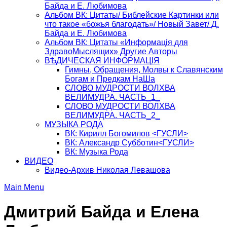
Байда и Е. Любимова
Альбом ВК: Цитаты/ Библейские Картинки или
что такое «божья благодать»/ Новый Завет/ Д.
Байда и Е. Любимова
Альбом ВК: Цитаты «Информацiя для
ЗдравоМыслящих» Другие Авторы
ВѢДИЧЕСКАЯ ИНФОРМАЦIЯ
Гимны, Обращения, Молвы к Славянским
Богам и Предкам НаШа
СЛОВО МУДРОСТИ ВОЛХВА
ВЕЛИМУДРА. ЧАСТЬ_1_
СЛОВО МУДРОСТИ ВОЛХВА
ВЕЛИМУДРА. ЧАСТЬ_2_
МУЗЫКА РОДА
ВК: Кирилл Богомилов <ГУСЛИ>
ВК: Александр Субботин<ГУСЛИ>
ВК: Музыка Рода
ВИДЕО
Видео-Архив Николая Левашова
Main Menu
Дмитрий Байда и Елена