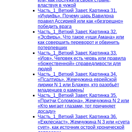
властвуя в чужой
Часть_1_Ветхий Завет. Картинка 31.
«Иудифь». Почему царь Вавилона
правил Ассирией или как «безгрешно»
победить врага
Часть_1_Ветхий Завет. Картинка 32.
«Эсфирь». Что такое «уши Амана» или
как совершить переворот и обвинить
потерпевших
Часть_1_Ветхий Завет. Картинка 33.
«Иов». Человек есть червь или правила
«божественной» справедливости для
людей
Часть_1_Ветхий Завет. Картинка 34.
«Псалтирь». Жемчужина еврейской
лирики N 1 или Блажен, кто разобьёт
младенцев о камень!
Часть_1_Ветхий Завет. Картинка 35.
«Притчи Соломона». Жемчужина N 2 или
«Кто мигает глазами, тот причиняет
досаду»
Часть_1_Ветхий Завет. Картинка 36.
«Екклесиаст». Жемчужина N 3 или «суета
сует», как источник острой хронической