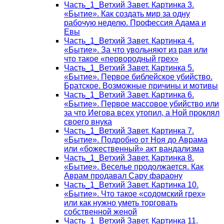
Часть_1_Ветхий Завет. Картинка 3.
«Бытие». Как создать мир за одну
рабочую неделю. Профессия Адама и
Евы
Часть_1_Ветхий Завет. Картинка 4.
«Бытие». За что увольняют из рая или
что такое «первородный грех»
Часть_1_Ветхий Завет. Картинка 5.
«Бытие». Первое библейское убийство.
Братское. Возможные причины и мотивы
Часть_1_Ветхий Завет. Картинка 6.
«Бытие». Первое массовое убийство или
за что Иегова всех утопил, а Ной проклял
своего внука
Часть_1_Ветхий Завет. Картинка 7.
«Бытие». Подробно от Ноя до Аврама
или «божественный» акт вандализма
Часть_1_Ветхий Завет. Картинка 8.
«Бытие». Веселье продолжается. Как
Аврам продавал Сару фараону
Часть_1_Ветхий Завет. Картинка 10.
«Бытие». Что такое «содомский грех»
или как нужно уметь торговать
собственной женой
Часть_1_Ветхий Завет. Картинка 11.