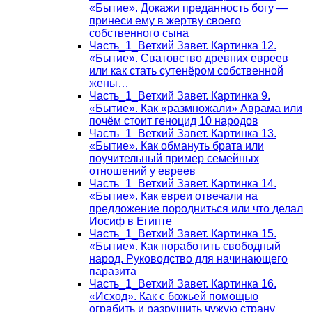
«Бытие». Докажи преданность богу —
принеси ему в жертву своего
собственного сына
Часть_1_Ветхий Завет. Картинка 12.
«Бытие». Сватовство древних евреев
или как стать сутенёром собственной
жены…
Часть_1_Ветхий Завет. Картинка 9.
«Бытие». Как «размножали» Аврама или
почём стоит геноцид 10 народов
Часть_1_Ветхий Завет. Картинка 13.
«Бытие». Как обмануть брата или
поучительный пример семейных
отношений у евреев
Часть_1_Ветхий Завет. Картинка 14.
«Бытие». Как евреи отвечали на
предложение породниться или что делал
Иосиф в Египте
Часть_1_Ветхий Завет. Картинка 15.
«Бытие». Как поработить свободный
народ. Руководство для начинающего
паразита
Часть_1_Ветхий Завет. Картинка 16.
«Исход». Как с божьей помощью
ограбить и разрушить чужую страну