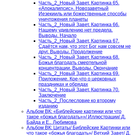
Часть_2_Новый Завет. Картинка 65.
«Апокалипсис». Новозаветный
Иезекииль или божественные способы
уничтожения планеты
Часть_2_Новый Завет. Картинка 66.
Нашему удивлению нет предела.
Выводы. Начало
Часть_2_Новый Завет. Картинка 67.
Сдаётся нам, что этот Бог нам совсем не
друг. Выводы. Продолжение
Часть_2_Новый Завет. Картинка 68.
Божья благодать смертельной
концентрации. Выводы. Окончание
Часть_2_Новый Завет. Картинка 69.
Приложение. Кое-что о церковных
праздниках и обрядах
Часть_2_Новый Завет. Картинка 70.
Заключение
Часть_2_Послесловие ко второму
изданию
Альбом ВК: «Библейские картинки или что
такое «божья благодать»»/ Иллюстрации/ Д.
Байда и Е.. Любимова
Альбом ВК: Цитаты/ Библейские Картинки или
что такое «божья благодать»/ Ветхий Завет/ Д.