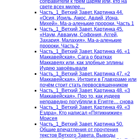
соправители к трём царям или, кто на
свете всех милее…
Часть_1_Ветхий Завет. Картинка 44.
«Осия, Иоиль, Амос, Авдий, Иона,
Михей». Ма-а-аленькие пророки. Часть 1
Часть_1_Ветхий Завет. Картинка 45.
«Наум, Аввакум, Софония, Аггей,
Захария, Малахия». Ма-а-аленькие
пророки. Часть 2
Часть_1_Ветхий Завет. Картинка 46. «1
Маккавейская». Сага о братках
Маккавеях или, как злобные эллины
Иудею завоёвывали
Часть_1_Ветхий Завет. Картинка 47. «2
Маккавейская». Интриги в Главхраме или
почём стоит стать первосвященником
Часть_1_Ветхий Завет. Картинка 48. «3
Маккавейская». Про то, как иудеев
неправедно погубляли в Египте… снова
Часть_1_Ветхий Завет. Картинка 49. «3
Ездра». Кто написал «Пятикнижие»
Моисея
Часть_1_Ветхий Завет. Картинка 50.
Общие впечатления от прочтения
текстов Ветхого Завета. Выводы