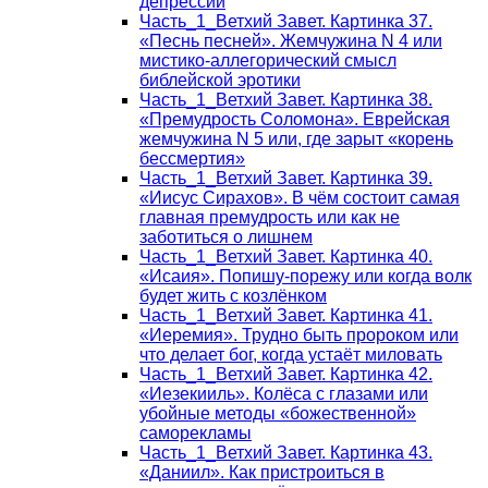
депрессии
Часть_1_Ветхий Завет. Картинка 37.
«Песнь песней». Жемчужина N 4 или
мистико-аллегорический смысл
библейской эротики
Часть_1_Ветхий Завет. Картинка 38.
«Премудрость Соломона». Еврейская
жемчужина N 5 или, где зарыт «корень
бессмертия»
Часть_1_Ветхий Завет. Картинка 39.
«Иисус Сирахов». В чём состоит самая
главная премудрость или как не
заботиться о лишнем
Часть_1_Ветхий Завет. Картинка 40.
«Исаия». Попишу-порежу или когда волк
будет жить с козлёнком
Часть_1_Ветхий Завет. Картинка 41.
«Иеремия». Трудно быть пророком или
что делает бог, когда устаёт миловать
Часть_1_Ветхий Завет. Картинка 42.
«Иезекииль». Колёса с глазами или
убойные методы «божественной»
саморекламы
Часть_1_Ветхий Завет. Картинка 43.
«Даниил». Как пристроиться в