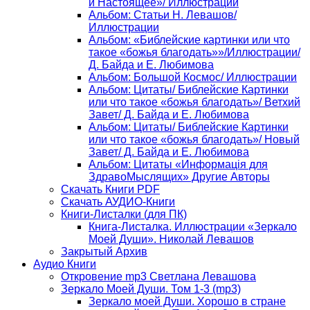
и Настоящее»/ Иллюстрации
Альбом: Статьи Н. Левашов/
Иллюстрации
Альбом: «Библейские картинки или что
такое «божья благодать»»/Иллюстрации/
Д. Байда и Е. Любимова
Альбом: Большой Космос/ Иллюстрации
Альбом: Цитаты/ Библейские Картинки
или что такое «божья благодать»/ Ветхий
Завет/ Д. Байда и Е. Любимова
Альбом: Цитаты/ Библейские Картинки
или что такое «божья благодать»/ Новый
Завет/ Д. Байда и Е. Любимова
Альбом: Цитаты «Информацiя для
ЗдравоМыслящих» Другие Авторы
Скачать Книги PDF
Скачать АУДИО-Книги
Книги-Листалки (для ПК)
Книга-Листалка. Иллюстрации «Зеркало
Моей Души». Николай Левашов
Закрытый Архив
Аудио Книги
Откровение mp3 Светлана Левашова
Зеркало Моей Души. Том 1-3 (mp3)
Зеркало моей Души. Хорошо в стране