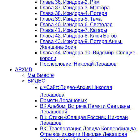
Глава 36. Изидора-2. Рим
Глава 37. Изидора-3. Мэтэора
Глава 38. Изидора-4. Потеря
Глава 39. Изидора-5. Тьма
Глава 40. Изидора-6. Светодар
Глава 41. Изидора-7. Катары
Глава 42. Изидора-8. Ключ Богов
Глава 43. Изидора-9. Потеря Анны.
Женщина-Воин
Глава 44. Изидора-10. Видомир. Спящие
короли
Послесловие. Николай Левашов
АРХИВ
Мы Вместе
ВИДЕО
👉Сайт: Видео-Архив Николая
Левашова
Памяти Левашовых
ВК Альбом: Встреча Памяти Светланы
Левашовой
ВК: Стихи «Спящая Россия» Николай
Левашов
ВК: Телепортация Дэвида Копперфильда.
Отрывок из книги Николая Левашова
«Зеркало моей Души»