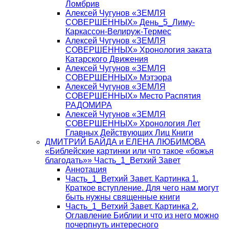
Ломбрив
Алексей Чугунов «ЗЕМЛЯ
СОВЕРШЕННЫХ» День_5_Лиму-
Каркассон-Велируж-Термес
Алексей Чугунов «ЗЕМЛЯ
СОВЕРШЕННЫХ» Хронология заката
Катарского Движения
Алексей Чугунов «ЗЕМЛЯ
СОВЕРШЕННЫХ» Мэтэора
Алексей Чугунов «ЗЕМЛЯ
СОВЕРШЕННЫХ» Место Распятия
РАДОМИРА
Алексей Чугунов «ЗЕМЛЯ
СОВЕРШЕННЫХ» Хронология Лет
Главных Действующих Лиц Книги
ДМИТРИЙ БАЙДА и ЕЛЕНА ЛЮБИМОВА
«Библейские картинки или что такое «божья
благодать»» Часть_1_Ветхий Завет
Аннотация
Часть_1_Ветхий Завет. Картинка 1.
Краткое вступление. Для чего нам могут
быть нужны священные книги
Часть_1_Ветхий Завет. Картинка 2.
Оглавление Библии и что из него можно
почерпнуть интересного