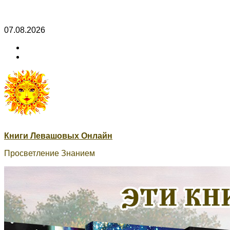
Skip
07.08.2026
to
ВК
content
Книги
ВК
Сварог
Книги Левашовых Онлайн
Просветление Знанием