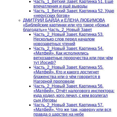
Часть_1_Ветхий Завет. Картинка 51. Ещё
впечатления и ещё выводы
Часть_1_Ветхий Завет. Картинка 52. Удар
«нерусских богов»
ДМИТРИЙ БАЙДА и ЕЛЕНА ЛЮБИМОВА
«Библейские картинки или что такое «божья
благодать»» Часть_2_Новый Завет
Часть_2_Новый Завет. Картинка 53.
Несколько слов перед началом
новозаветных чтений
Часть_2_Новый Завет. Картинка 54.
«Матфей». Как исполнялись
ветхозаветные пророчества или при чём
тут Иосиф?
Часть_2_Новый Завет. Картинка 55.
«Матфей». Кто и какого достигнет
блаженства или о чём говорится в
Нагорной проповеди
Часть_2_Новый Завет. Картинка 56.
«Матфей». Отчёт налогового инспектора:
куда ходил, кого лечил, с кем возлегал
сын Иеговы
Часть_2_Новый Завет. Картинка 57.
«Матфей». Что же там, наверху или вся
правда о царстве на небе