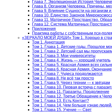
Глава 7. Эволюционная История Человеч
Глава 8. Организм Человека. Причины, м
Глава 9. Влияние Сущности на организм и
Глава 10. Единство Законов Микрокосмос
Глава 11. Матричное Пространство. Обра
Глава 12. Система Матричных Пространст
Приложения
Практика работы с собственным пси-поле
«ЗЕРКАЛО МОЕЙ ДУШИ» Том 1. Хорошо в стран
Том 1. Аннотация
Том 1. Глава 1. Детские годы. Прошлое мо
Том 1. Глава 2. Детский сад мы пропускае
Том 1. Глава 3. Мои университеты
Том 1. Глава 4. Жизнь — хороший учитель
Том 1. Глава 5. Красная Армия всех сильн
Том 1. Глава 6. Красная Армия. Окончание
Том 1. Глава 7. Чудеса продолжаются
Том 1. Глава 8. Не всё так просто
Том 1. Глава 9. Через тернии — к звёздам
Том 1. Глава 10. Первая встреча с парази
Том 1. Глава 11. Паразиты. Продолжение
Том 1. Глава 12. Третье Обращение к Чело
Том 1. Глава 13. Есть Контакт?
Том 1. Глава 14. Чем больше узнаю люде
Том 1. Глава 15. Учение — Свет