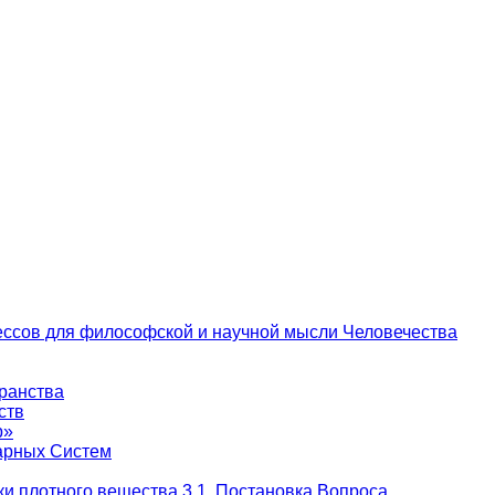
цессов для философской и научной мысли Человечества
транства
ств
р»
тарных Систем
и плотного вещества 3.1. Постановка Вопроса