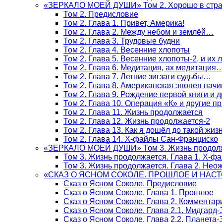
«ЗЕРКАЛО МОЕЙ ДУШИ» Том 2. Хорошо в стра
Том 2. Предисловие
Том 2. Глава 1. Привет, Америка!
Том 2. Глава 2. Между небом и землёй…
Том 2. Глава 3. Трудовые будни
Том 2. Глава 4. Весенние хлопоты
Том 2. Глава 5. Весенние хлопоты-2, и их
Том 2. Глава 6. Медитация, ах медитация
Том 2. Глава 7. Летние зигзаги судьбы…
Том 2. Глава 8. Американская эпопея начи
Том 2. Глава 9. Рождение первой книги и 
Том 2. Глава 10. Операция «К» и другие п
Том 2. Глава 11. Жизнь продолжается
Том 2. Глава 12. Жизнь продолжается-2
Том 2. Глава 13. Как я дошёл до такой жиз
Том 2. Глава 14. Х-файлы Сан-Франциско
«ЗЕРКАЛО МОЕЙ ДУШИ» Том 3. Жизнь продол
Том 3. Жизнь продолжается. Глава 1. Х-ф
Том 3. Жизнь продолжается. Глава 2. Не
«СКАЗ О ЯСНОМ СОКОЛЕ. ПРОШЛОЕ И НАС
Сказ о Ясном Соколе. Предисловие
Сказ о Ясном Соколе. Глава 1. Прошлое
Сказ о Ясном Соколе. Глава 2. Комментар
Сказ о Ясном Соколе. Глава 2.1. Мидгард
Сказ о Ясном Соколе. Глава 2.2. Планета