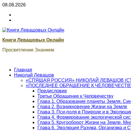
Skip
08.08.2026
to
ВК
content
Книги
ВК
Сварог
Книги Левашовых Онлайн
Просветление Знанием
Главная
Николай Левашов
«СПЯЩАЯ РОССИЯ» НИКОЛАЙ ЛЕВАШОВ (С
«ПОСЛЕДНЕЕ ОБРАЩЕНИЕ К ЧЕЛОВЕЧЕСТВ
Предисловие
Третье Обращение к Человечеству
Глава 1. Образование планеты Земля. Си
Глава 2. Возникновение Жизни на Земле
Глава 3. Пси-поля в Природе и в Эволюци
Глава 4. Формирование экологической си
Глава 5. Кругооборот Жизни на Земле. М
Глава 6. Эволюция Разума, Организма и 