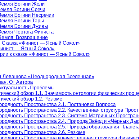
-Земля Богини Жели
-земля Богини Сречи
-Земля Богини Несречии
-Земля Богини Тары
-Земля Богини Дживы
-Земля Чертога Финиста
-Земля. Возвращение
е. Сказка «Финист — Ясный Сокол»
«Финист — Ясный Сокол»
арии к сказке «Финист — Ясный Сокол»
я Левашова «Неоднородная Вселенная»
ая. От Автора
Актуальность Проблемы
тический обзор 1.1. Значимость онтологии физических про
ический обзор 1.2. Резюме
ородность Пространства 2.1. Постановка Вопроса
родность Пространства 2.2. Качественная структура Прос
ородность Пространства 2.3. Система Матричных Простран
ородность Пространства 2.4. Природа Звёзд и «Чёрных Ды
ородность Пространства 2.5. Природа образования Плане
ородность Пространства 2.6. Резюме
родность Пространства и качественная структура физическ