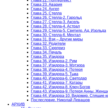
Глава 22. Полтергейст
Глава 23. Авария
Глава 24. Ангел
Глава 25. Стелла
Глава 26. Стелла-2. Гарольд
Глава 27. Стелла-3. Аксель
Глава 28. Стелла-4. Астрал
Глава 29. Стелла-5. Светило. Ад. Изольда
Глава 30. Стелла-6. Ментал
Глава 31. Вэя – Другие миры
Глава 32. Родители
Глава 33. Сюрприз
Глава 34. Печаль
Глава 35. Изидора
Глава 36. Изидора-2. Рим
Глава 37. Изидора-3. Мэтэора
Глава 38. Изидора-4. Потеря
Глава 39. Изидора-5. Тьма
Глава 40. Изидора-6. Светодар
Глава 41. Изидора-7. Катары
Глава 42. Изидора-8. Ключ Богов
Глава 43. Изидора-9. Потеря Анны. Женщ
Глава 44. Изидора-10. Видомир. Спящие к
Послесловие. Николай Левашов
АРХИВ