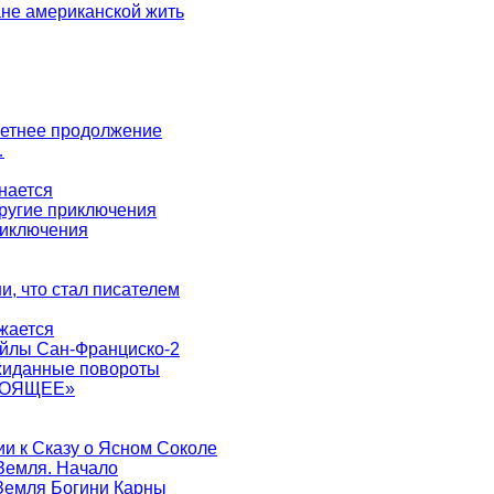
не американской жить
 летнее продолжение
…
нается
другие приключения
риключения
ни, что стал писателем
жается
айлы Сан-Франциско-2
ожиданные повороты
ТОЯЩЕЕ»
ии к Сказу о Ясном Соколе
-Земля. Начало
-Земля Богини Карны