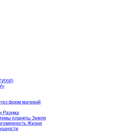
ТИХИ)
У»
нтез форм материй
и Разума
стемы планеты Земля
ногомерность Жизни
Сущности