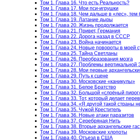
Том 1. Глава 16. Что есть Реальность?
Том 1. Глава 17. Мои пси-игрушки
Том 1. Глава 18. Чем дальше в «лес», тем
Том 1. Глава 19. Латание дыры
Том 1. Глава 20. Жизнь продолжается
Том 1. Глава 21. Привет, Германия
Том 1. Глава 22. Дорога назад в СССР
Том 1. Глава 23. Война начинается
Том 1. Глава 24. Новые повороты в моей 
Том 1. Глава 25. Тайна Светланы
Том 1. Глава 26. Преобразования мозга
Том 1. Глава 27. Проблемы вертикальной
Том 1. Глава 28. Мои первые архангельски
Том 1. Глава 29. Путь к сцене
Том 1. Глава 30. Московские «каникулы»
Том 1. Глава 31. Белое Братство
Том 1. Глава 32. Большой «слоёный пирог
Том 1. Глава 33. Тот, который делает пер
Том 1. Глава 34. «Я другой такой страны 
Том 1. Глава 35. Чужой Креститель
Том 1. Глава 36. Новые атаки паразитов
Том 1. Глава 37. Серебряная Нить
Том 1. Глава 38. Вторые архангельские га
Том 1. Глава 39. Московские хлопоты
Том 1. Глава 40. Отъезд в США