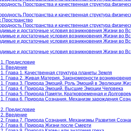
родность Пространства и качественная структура физическ
ородность Пространства и качественная структура физичес
х Пространство
родность Пространства и качественная структура физическ
одимые и достаточные условия возникновения Жизни во Вс
одимые и достаточные условия возникновения Жизни во Вс
одимые и достаточные условия возникновения Жизни во Вс
одимые и достаточные условия возникновения Жизни во Вс
 1. Предисловие
 1. Введение
1. Глава 1. Качественная структура планеты Земля
 1. Глава 2. Живая Материя. Закономерности возникновени
 1. Глава 3. Природа Эмоций. Роль Эмоций в Эволюции Жи
 1. Глава 4. Природа Эмоций. Высшие Эмоции Человека
 1. Глава 5. Природа Памяти. Кратковременная и Долговр
 1. Глава 6. Природа Сознания. Механизм зарождения Созн
 2. Предисловие
 2. Введение
 2. Глава 7. Природа Сознания. Механизмы Развития Созна
 2. Глава 8. Природа Жизни после Смерти
2. Глава 9. Природа Кармы или анатомия греха