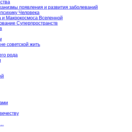
ества
еханизмы появления и развития заболеваний
 психику Человека
а и Макрокосмоса Вселенной
зование Суперпространств
в
м
е советской жить
его рода
м
ей
тами
вечеству
й…