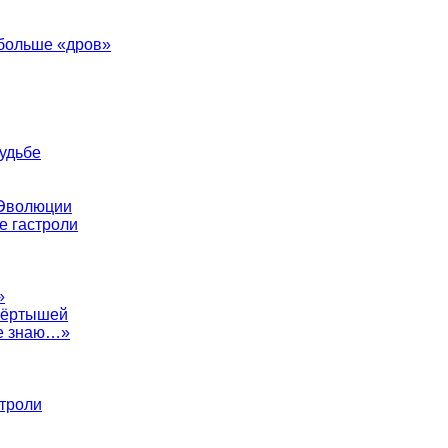
 больше «дров»
судьбе
 Эволюции
е гастроли
»
евёртышей
не знаю…»
строли