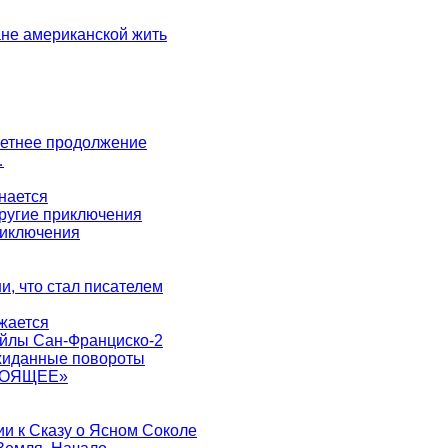
не американской жить
 летнее продолжение
…
нается
другие приключения
риключения
ни, что стал писателем
жается
айлы Сан-Франциско-2
ожиданные повороты
ТОЯЩЕЕ»
ии к Сказу о Ясном Соколе