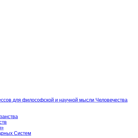
цессов для философской и научной мысли Человечества
транства
ств
р»
тарных Систем