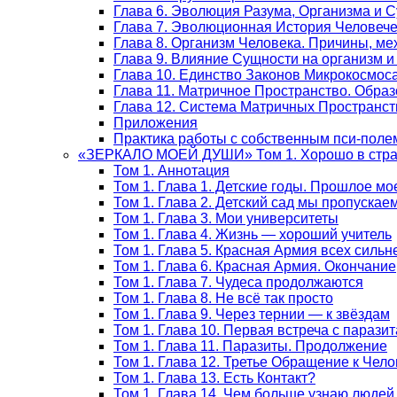
Глава 6. Эволюция Разума, Организма и 
Глава 7. Эволюционная История Человеч
Глава 8. Организм Человека. Причины, м
Глава 9. Влияние Сущности на организм и
Глава 10. Единство Законов Микрокосмос
Глава 11. Матричное Пространство. Обра
Глава 12. Система Матричных Пространст
Приложения
Практика работы с собственным пси-поле
«ЗЕРКАЛО МОЕЙ ДУШИ» Том 1. Хорошо в стран
Том 1. Аннотация
Том 1. Глава 1. Детские годы. Прошлое мо
Том 1. Глава 2. Детский сад мы пропускае
Том 1. Глава 3. Мои университеты
Том 1. Глава 4. Жизнь — хороший учитель
Том 1. Глава 5. Красная Армия всех сильн
Том 1. Глава 6. Красная Армия. Окончание
Том 1. Глава 7. Чудеса продолжаются
Том 1. Глава 8. Не всё так просто
Том 1. Глава 9. Через тернии — к звёздам
Том 1. Глава 10. Первая встреча с парази
Том 1. Глава 11. Паразиты. Продолжение
Том 1. Глава 12. Третье Обращение к Чело
Том 1. Глава 13. Есть Контакт?
Том 1. Глава 14. Чем больше узнаю люде