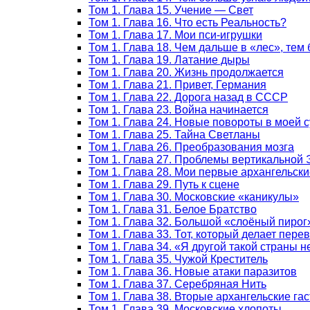
Том 1. Глава 15. Учение — Свет
Том 1. Глава 16. Что есть Реальность?
Том 1. Глава 17. Мои пси-игрушки
Том 1. Глава 18. Чем дальше в «лес», тем
Том 1. Глава 19. Латание дыры
Том 1. Глава 20. Жизнь продолжается
Том 1. Глава 21. Привет, Германия
Том 1. Глава 22. Дорога назад в СССР
Том 1. Глава 23. Война начинается
Том 1. Глава 24. Новые повороты в моей 
Том 1. Глава 25. Тайна Светланы
Том 1. Глава 26. Преобразования мозга
Том 1. Глава 27. Проблемы вертикальной
Том 1. Глава 28. Мои первые архангельски
Том 1. Глава 29. Путь к сцене
Том 1. Глава 30. Московские «каникулы»
Том 1. Глава 31. Белое Братство
Том 1. Глава 32. Большой «слоёный пирог
Том 1. Глава 33. Тот, который делает пер
Том 1. Глава 34. «Я другой такой страны 
Том 1. Глава 35. Чужой Креститель
Том 1. Глава 36. Новые атаки паразитов
Том 1. Глава 37. Серебряная Нить
Том 1. Глава 38. Вторые архангельские га
Том 1. Глава 39. Московские хлопоты