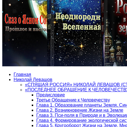
Главная
Николай Левашов
«СПЯЩАЯ РОССИЯ» НИКОЛАЙ ЛЕВАШОВ (С
«ПОСЛЕДНЕЕ ОБРАЩЕНИЕ К ЧЕЛОВЕЧЕСТВ
Предисловие
Третье Обращение к Человечеству
Глава 1. Образование планеты Земля. Си
Глава 2. Возникновение Жизни на Земле
Глава 3. Пси-поля в Природе и в Эволюци
Глава 4. Формирование экологической си
Глава 5. Кругооборот Жизни на Земле. М