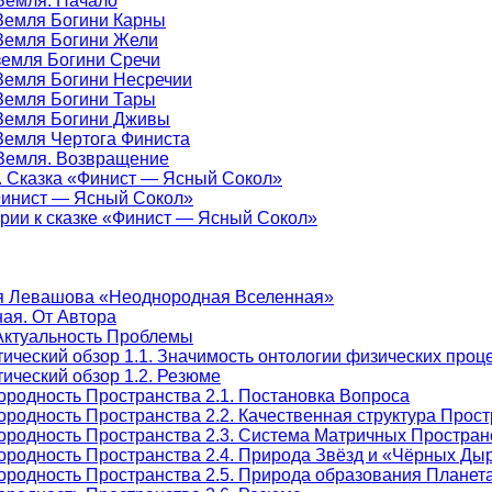
-Земля. Начало
-Земля Богини Карны
-Земля Богини Жели
-земля Богини Сречи
-Земля Богини Несречии
-Земля Богини Тары
-Земля Богини Дживы
-Земля Чертога Финиста
-Земля. Возвращение
е. Сказка «Финист — Ясный Сокол»
«Финист — Ясный Сокол»
арии к сказке «Финист — Ясный Сокол»
я Левашова «Неоднородная Вселенная»
ая. От Автора
Актуальность Проблемы
тический обзор 1.1. Значимость онтологии физических про
ический обзор 1.2. Резюме
ородность Пространства 2.1. Постановка Вопроса
родность Пространства 2.2. Качественная структура Прос
ородность Пространства 2.3. Система Матричных Простран
ородность Пространства 2.4. Природа Звёзд и «Чёрных Ды
ородность Пространства 2.5. Природа образования Плане