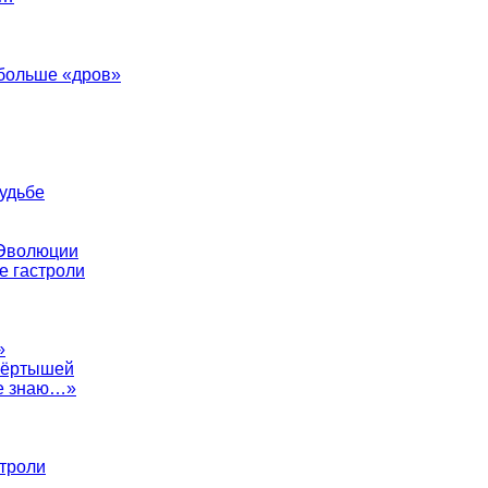
 больше «дров»
судьбе
 Эволюции
е гастроли
»
евёртышей
не знаю…»
строли