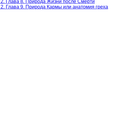
 2. Глава 8. Природа Жизни после Смерти
2. Глава 9. Природа Кармы или анатомия греха