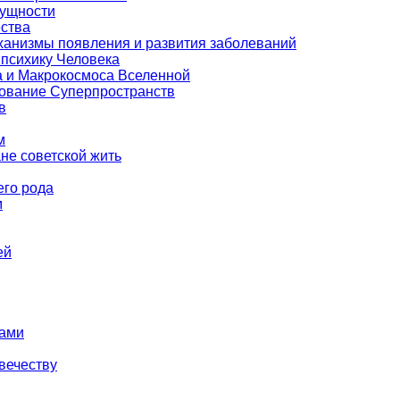
Сущности
ества
еханизмы появления и развития заболеваний
 психику Человека
а и Макрокосмоса Вселенной
зование Суперпространств
в
м
е советской жить
его рода
м
ей
тами
вечеству
й…