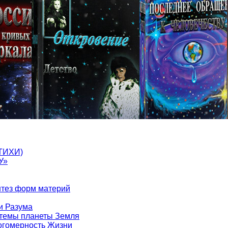
ТИХИ)
У»
нтез форм материй
и Разума
стемы планеты Земля
ногомерность Жизни