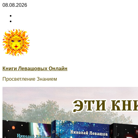
Skip
08.08.2026
to
ВК
content
Книги
ВК
Сварог
Книги Левашовых Онлайн
Просветление Знанием