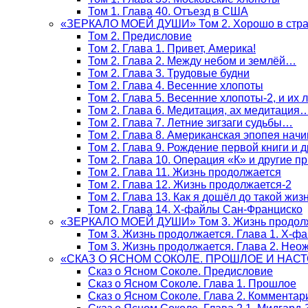
Том 1. Глава 40. Отъезд в США
«ЗЕРКАЛО МОЕЙ ДУШИ» Том 2. Хорошо в стра
Том 2. Предисловие
Том 2. Глава 1. Привет, Америка!
Том 2. Глава 2. Между небом и землёй…
Том 2. Глава 3. Трудовые будни
Том 2. Глава 4. Весенние хлопоты
Том 2. Глава 5. Весенние хлопоты-2, и их
Том 2. Глава 6. Медитация, ах медитация
Том 2. Глава 7. Летние зигзаги судьбы…
Том 2. Глава 8. Американская эпопея начи
Том 2. Глава 9. Рождение первой книги и 
Том 2. Глава 10. Операция «К» и другие п
Том 2. Глава 11. Жизнь продолжается
Том 2. Глава 12. Жизнь продолжается-2
Том 2. Глава 13. Как я дошёл до такой жиз
Том 2. Глава 14. Х-файлы Сан-Франциско
«ЗЕРКАЛО МОЕЙ ДУШИ» Том 3. Жизнь продол
Том 3. Жизнь продолжается. Глава 1. Х-ф
Том 3. Жизнь продолжается. Глава 2. Не
«СКАЗ О ЯСНОМ СОКОЛЕ. ПРОШЛОЕ И НАС
Сказ о Ясном Соколе. Предисловие
Сказ о Ясном Соколе. Глава 1. Прошлое
Сказ о Ясном Соколе. Глава 2. Комментар