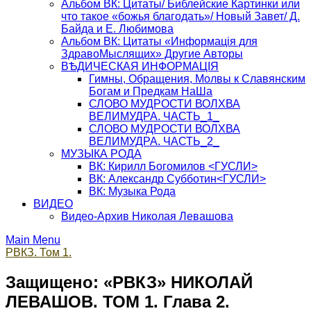
Альбом ВК: Цитаты/ Библейские Картинки или
что такое «божья благодать»/ Новый Завет/ Д.
Байда и Е. Любимова
Альбом ВК: Цитаты «Информацiя для
ЗдравоМыслящих» Другие Авторы
ВѢДИЧЕСКАЯ ИНФОРМАЦIЯ
Гимны, Обращения, Молвы к Славянским
Богам и Предкам НаШа
СЛОВО МУДРОСТИ ВОЛХВА
ВЕЛИМУДРА. ЧАСТЬ_1_
СЛОВО МУДРОСТИ ВОЛХВА
ВЕЛИМУДРА. ЧАСТЬ_2_
МУЗЫКА РОДА
ВК: Кирилл Богомилов <ГУСЛИ>
ВК: Александр Субботин<ГУСЛИ>
ВК: Музыка Рода
ВИДЕО
Видео-Архив Николая Левашова
Main Menu
РВКЗ. Том 1.
Защищено: «РВКЗ» НИКОЛАЙ
ЛЕВАШОВ. ТОМ 1. Глава 2.