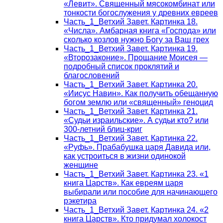
«Левит». Священный мясокомбинат или
тонкости богослужения у древних евреев
Часть_1_Ветхий Завет. Картинка 18.
«Числа». Амбарная книга «Господа» или
сколько козлов нужно Богу за Ваш грех
Часть_1_Ветхий Завет. Картинка 19.
«Второзаконие». Прощание Моисея —
подробный список проклятий и
благословений
Часть_1_Ветхий Завет. Картинка 20.
«Иисус Навин». Как получить обещанную
богом землю или «священный» геноцид
Часть_1_Ветхий Завет. Картинка 21.
«Судьи израильские». А судьи кто? или
300-летний блиц-криг
Часть_1_Ветхий Завет. Картинка 22.
«Руфь». Прабабушка царя Давида или,
как устроиться в жизни одинокой
женщине
Часть_1_Ветхий Завет. Картинка 23. «1
книга Царств». Как евреям царя
выбирали или пособие для начинающего
рэкетира
Часть_1_Ветхий Завет. Картинка 24. «2
книга Царств». Кто придумал холокост