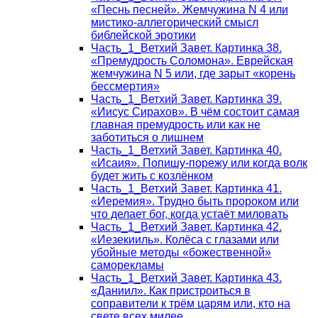
«Песнь песней». Жемчужина N 4 или
мистико-аллегорический смысл
библейской эротики
Часть_1_Ветхий Завет. Картинка 38.
«Премудрость Соломона». Еврейская
жемчужина N 5 или, где зарыт «корень
бессмертия»
Часть_1_Ветхий Завет. Картинка 39.
«Иисус Сирахов». В чём состоит самая
главная премудрость или как не
заботиться о лишнем
Часть_1_Ветхий Завет. Картинка 40.
«Исаия». Попишу-порежу или когда волк
будет жить с козлёнком
Часть_1_Ветхий Завет. Картинка 41.
«Иеремия». Трудно быть пророком или
что делает бог, когда устаёт миловать
Часть_1_Ветхий Завет. Картинка 42.
«Иезекииль». Колёса с глазами или
убойные методы «божественной»
саморекламы
Часть_1_Ветхий Завет. Картинка 43.
«Даниил». Как пристроиться в
соправители к трём царям или, кто на
свете всех милее…