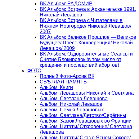
ВК Альбом: РАДОМИР
ВК Альбом: Встреча в Архангельске 1991.
Николай Левашов
ВК Альбом: Встреча с Читателями в
Нижнем Новгороде/ Николай Левашов/
2007
ВК Альбом: Великое Прошлое — Великое
Будущее/ Пресс-Конференция/ Николай
Левашов/ 2009
ВК Альбом: Оздоровительные Сеансы и
Снятие Блокировок (в том числе от
крещения и последствий абортов)
ФОТО
Полный Фото-Архив ВК
СВѢТЛАЯ ПАМЯТЬ
Альбом: Книги
Альбом: Левашовы Николай и Светлана
Альбом: Светлана Левашова
Альбом: Николай Левашов
Альбом: Семья Левашовых
Альбом: Светлана/Детство/Серёгины
Альбом: Замок Левашовых во Франции
Альбом: Цитаты/ Откровение/ Светлана
Левашова
Альбом: Цитаты/ Сказ о Ясном Соколе/