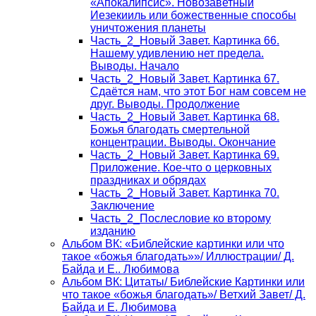
«Апокалипсис». Новозаветный
Иезекииль или божественные способы
уничтожения планеты
Часть_2_Новый Завет. Картинка 66.
Нашему удивлению нет предела.
Выводы. Начало
Часть_2_Новый Завет. Картинка 67.
Сдаётся нам, что этот Бог нам совсем не
друг. Выводы. Продолжение
Часть_2_Новый Завет. Картинка 68.
Божья благодать смертельной
концентрации. Выводы. Окончание
Часть_2_Новый Завет. Картинка 69.
Приложение. Кое-что о церковных
праздниках и обрядах
Часть_2_Новый Завет. Картинка 70.
Заключение
Часть_2_Послесловие ко второму
изданию
Альбом ВК: «Библейские картинки или что
такое «божья благодать»»/ Иллюстрации/ Д.
Байда и Е.. Любимова
Альбом ВК: Цитаты/ Библейские Картинки или
что такое «божья благодать»/ Ветхий Завет/ Д.
Байда и Е. Любимова