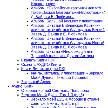
Иллюстрации
Альбом: «Библейские картинки или что
такое «божья благодать»»/Иллюстрации/
Д. Байда и Е. Любимова
Альбом: Большой Космос/ Иллюстрации
Альбом: Цитаты/ Библейские Картинки
или что такое «божья благодать»/ Ветхий
Завет/ Д. Байда и Е. Любимова
Альбом: Цитаты/ Библейские Картинки
или что такое «божья благодать»/ Новый
Завет/ Д. Байда и Е. Любимова
Альбом: Цитаты «Информацiя для
ЗдравоМыслящих» Другие Авторы
Скачать Книги PDF
Скачать АУДИО-Книги
Книги-Листалки (для ПК)
Книга-Листалка. Иллюстрации «Зеркало
Моей Души». Николай Левашов
Закрытый Архив
Аудио Книги
Откровение mp3 Светлана Левашова
Зеркало Моей Души. Том 1-3 (mp3)
Зеркало моей Души. Хорошо в стране
советской жить. Том 1. mp3
Зеркало моей Души. Хорошо в стране