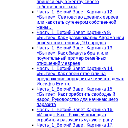
принеси ему в жертву своего
собственного сына
Часть_1_Ветхий Завет. Картинка 12.
«Бытие». Сватовство древних евреев
или как стать сутенёром собственной
жены…
Часть_1_Ветхий Завет. Картинка 9.
«Бытие». Как «размножали» Аврама или
почём стоит геноцид 10 народов
Часть_1_Ветхий Завет. Картинка 13.
«Бытие». Как обмануть брата или
поучительный пример семейных
отношений у евреев
Часть_1_Ветхий Завет. Картинка 14.
«Бытие». Как евреи отвечали на
предложение породниться или что делал
Иосиф в Египте
Часть_1_Ветхий Завет. Картинка 15.
«Бытие». Как поработить свободный
народ. Руководство для начинающего
паразита
Часть_1_Ветхий Завет. Картинка 16.
«Исход». Как с божьей помощью
ограбить и разрушить чужую страну
Часть_1_Ветхий Завет. Картинка 17.