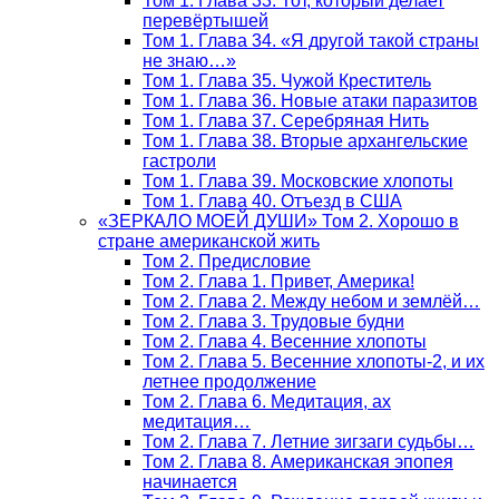
Том 1. Глава 33. Тот, который делает
перевёртышей
Том 1. Глава 34. «Я другой такой страны
не знаю…»
Том 1. Глава 35. Чужой Креститель
Том 1. Глава 36. Новые атаки паразитов
Том 1. Глава 37. Серебряная Нить
Том 1. Глава 38. Вторые архангельские
гастроли
Том 1. Глава 39. Московские хлопоты
Том 1. Глава 40. Отъезд в США
«ЗЕРКАЛО МОЕЙ ДУШИ» Том 2. Хорошо в
стране американской жить
Том 2. Предисловие
Том 2. Глава 1. Привет, Америка!
Том 2. Глава 2. Между небом и землёй…
Том 2. Глава 3. Трудовые будни
Том 2. Глава 4. Весенние хлопоты
Том 2. Глава 5. Весенние хлопоты-2, и их
летнее продолжение
Том 2. Глава 6. Медитация, ах
медитация…
Том 2. Глава 7. Летние зигзаги судьбы…
Том 2. Глава 8. Американская эпопея
начинается