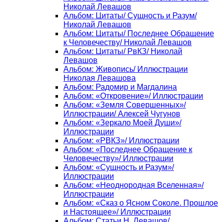
Николай Левашов
Альбом: Цитаты/ Сущность и Разум/
Николай Левашов
Альбом: Цитаты/ Последнее Обращение
к Человечеству/ Николай Левашов
Альбом: Цитаты/ РвКЗ/ Николай
Левашов
Альбом: Живопись/ Иллюстрации
Николая Левашова
Альбом: Радомир и Магдалина
Альбом: «Откровение»/ Иллюстрации
Альбом: «Земля Совершенных»/
Иллюстрации/ Алексей Чугунов
Альбом: «Зеркало Моей Души»/
Иллюстрации
Альбом: «РВКЗ»/ Иллюстрации
Альбом: «Последнее Обращение к
Человечеству»/ Иллюстрации
Альбом: «Сущность и Разум»/
Иллюстрации
Альбом: «Неоднородная Вселенная»/
Иллюстрации
Альбом: «Сказ о Ясном Соколе. Прошлое
и Настоящее»/ Иллюстрации
Альбом: Статьи Н. Левашов/