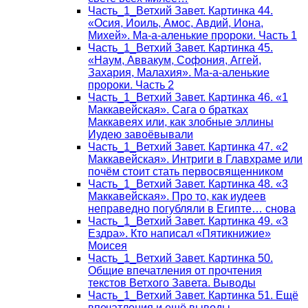
Часть_1_Ветхий Завет. Картинка 44.
«Осия, Иоиль, Амос, Авдий, Иона,
Михей». Ма-а-аленькие пророки. Часть 1
Часть_1_Ветхий Завет. Картинка 45.
«Наум, Аввакум, Софония, Аггей,
Захария, Малахия». Ма-а-аленькие
пророки. Часть 2
Часть_1_Ветхий Завет. Картинка 46. «1
Маккавейская». Сага о братках
Маккавеях или, как злобные эллины
Иудею завоёвывали
Часть_1_Ветхий Завет. Картинка 47. «2
Маккавейская». Интриги в Главхраме или
почём стоит стать первосвященником
Часть_1_Ветхий Завет. Картинка 48. «3
Маккавейская». Про то, как иудеев
неправедно погубляли в Египте… снова
Часть_1_Ветхий Завет. Картинка 49. «3
Ездра». Кто написал «Пятикнижие»
Моисея
Часть_1_Ветхий Завет. Картинка 50.
Общие впечатления от прочтения
текстов Ветхого Завета. Выводы
Часть_1_Ветхий Завет. Картинка 51. Ещё
впечатления и ещё выводы