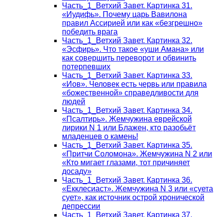
Часть_1_Ветхий Завет. Картинка 31.
«Иудифь». Почему царь Вавилона
правил Ассирией или как «безгрешно»
победить врага
Часть_1_Ветхий Завет. Картинка 32.
«Эсфирь». Что такое «уши Амана» или
как совершить переворот и обвинить
потерпевших
Часть_1_Ветхий Завет. Картинка 33.
«Иов». Человек есть червь или правила
«божественной» справедливости для
людей
Часть_1_Ветхий Завет. Картинка 34.
«Псалтирь». Жемчужина еврейской
лирики N 1 или Блажен, кто разобьёт
младенцев о камень!
Часть_1_Ветхий Завет. Картинка 35.
«Притчи Соломона». Жемчужина N 2 или
«Кто мигает глазами, тот причиняет
досаду»
Часть_1_Ветхий Завет. Картинка 36.
«Екклесиаст». Жемчужина N 3 или «суета
сует», как источник острой хронической
депрессии
Часть_1_Ветхий Завет. Картинка 37.