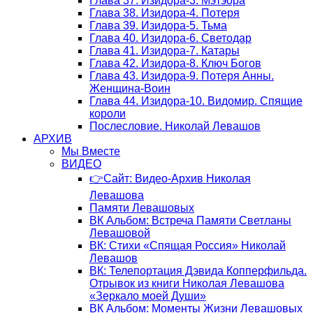
Глава 37. Изидора-3. Мэтэора
Глава 38. Изидора-4. Потеря
Глава 39. Изидора-5. Тьма
Глава 40. Изидора-6. Светодар
Глава 41. Изидора-7. Катары
Глава 42. Изидора-8. Ключ Богов
Глава 43. Изидора-9. Потеря Анны.
Женщина-Воин
Глава 44. Изидора-10. Видомир. Спящие
короли
Послесловие. Николай Левашов
АРХИВ
Мы Вместе
ВИДЕО
👉Сайт: Видео-Архив Николая
Левашова
Памяти Левашовых
ВК Альбом: Встреча Памяти Светланы
Левашовой
ВК: Стихи «Спящая Россия» Николай
Левашов
ВК: Телепортация Дэвида Копперфильда.
Отрывок из книги Николая Левашова
«Зеркало моей Души»
ВК Альбом: Моменты Жизни Левашовых