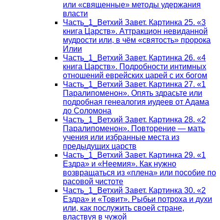
или «священные» методы удержания
власти
Часть_1_Ветхий Завет. Картинка 25. «3
книга Царств». Аттракцион невиданной
мудрости или, в чём «святость» пророка
Илии
Часть_1_Ветхий Завет. Картинка 26. «4
книга Царств». Подробности интимных
отношений еврейских царей с их богом
Часть_1_Ветхий Завет. Картинка 27. «1
Паралипоменон». Опять здрасьте или
подробная генеалогия иудеев от Адама
до Соломона
Часть_1_Ветхий Завет. Картинка 28. «2
Паралипоменон». Повторение — мать
учения или избранные места из
предыдущих царств
Часть_1_Ветхий Завет. Картинка 29. «1
Ездра» и «Неемия». Как нужно
возвращаться из «плена» или пособие по
расовой чистоте
Часть_1_Ветхий Завет. Картинка 30. «2
Ездра» и «Товит». Рыбьи потроха и духи
или, как послужить своей стране,
властвуя в чужой