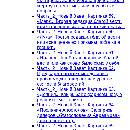
«Матфей». Зачем Иегова принёс себе в
жертву своего сына или неудобные
вопросы
Часть_2_Новый Завет. Картинка 59.
«Марк». Вторая редакция благой вести
или «священный» евангельский плагиат
Часть_2_Новый Завет. Картинка 60.
«Лука». Третья редакция благой вести
или «священные» призывы побольше
грешить
Часть_2_Новый Завет. Картинка 61.
«Иоанн». Четвёртая редакция благой
вести или как слово было само у себя
Часть_2_Новый Завет. Картинка 62.
Предварительные выводы или о
проблеме достоверности и уровне
святости благовестий
Часть_2_Новый Завет. Картинка 63.
«Деяния». Как рыбак с фарисем новую
религию смастерили
Часть_2_Новый Завет. Картинка 64.
«Послания Апостолов». Сюрпризы
дилеров «благословения Авраамова»
для нашего стада
Часть_2_Новый Завет. Картинка 65.