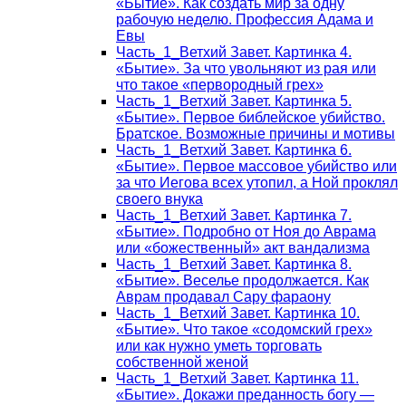
«Бытие». Как создать мир за одну
рабочую неделю. Профессия Адама и
Евы
Часть_1_Ветхий Завет. Картинка 4.
«Бытие». За что увольняют из рая или
что такое «первородный грех»
Часть_1_Ветхий Завет. Картинка 5.
«Бытие». Первое библейское убийство.
Братское. Возможные причины и мотивы
Часть_1_Ветхий Завет. Картинка 6.
«Бытие». Первое массовое убийство или
за что Иегова всех утопил, а Ной проклял
своего внука
Часть_1_Ветхий Завет. Картинка 7.
«Бытие». Подробно от Ноя до Аврама
или «божественный» акт вандализма
Часть_1_Ветхий Завет. Картинка 8.
«Бытие». Веселье продолжается. Как
Аврам продавал Сару фараону
Часть_1_Ветхий Завет. Картинка 10.
«Бытие». Что такое «содомский грех»
или как нужно уметь торговать
собственной женой
Часть_1_Ветхий Завет. Картинка 11.
«Бытие». Докажи преданность богу —