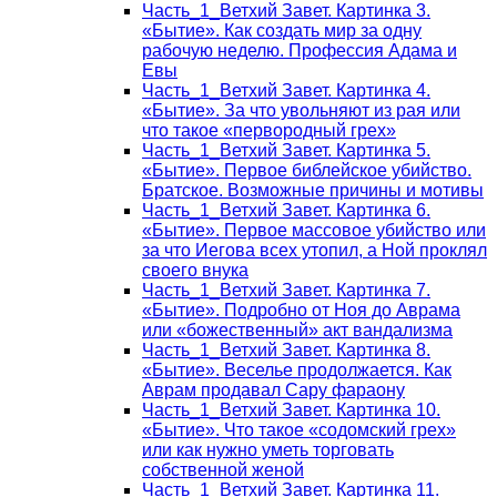
Часть_1_Ветхий Завет. Картинка 3.
«Бытие». Как создать мир за одну
рабочую неделю. Профессия Адама и
Евы
Часть_1_Ветхий Завет. Картинка 4.
«Бытие». За что увольняют из рая или
что такое «первородный грех»
Часть_1_Ветхий Завет. Картинка 5.
«Бытие». Первое библейское убийство.
Братское. Возможные причины и мотивы
Часть_1_Ветхий Завет. Картинка 6.
«Бытие». Первое массовое убийство или
за что Иегова всех утопил, а Ной проклял
своего внука
Часть_1_Ветхий Завет. Картинка 7.
«Бытие». Подробно от Ноя до Аврама
или «божественный» акт вандализма
Часть_1_Ветхий Завет. Картинка 8.
«Бытие». Веселье продолжается. Как
Аврам продавал Сару фараону
Часть_1_Ветхий Завет. Картинка 10.
«Бытие». Что такое «содомский грех»
или как нужно уметь торговать
собственной женой
Часть_1_Ветхий Завет. Картинка 11.