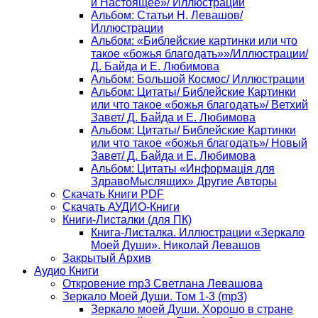
и Настоящее»/ Иллюстрации
Альбом: Статьи Н. Левашов/
Иллюстрации
Альбом: «Библейские картинки или что
такое «божья благодать»»/Иллюстрации/
Д. Байда и Е. Любимова
Альбом: Большой Космос/ Иллюстрации
Альбом: Цитаты/ Библейские Картинки
или что такое «божья благодать»/ Ветхий
Завет/ Д. Байда и Е. Любимова
Альбом: Цитаты/ Библейские Картинки
или что такое «божья благодать»/ Новый
Завет/ Д. Байда и Е. Любимова
Альбом: Цитаты «Информацiя для
ЗдравоМыслящих» Другие Авторы
Скачать Книги PDF
Скачать АУДИО-Книги
Книги-Листалки (для ПК)
Книга-Листалка. Иллюстрации «Зеркало
Моей Души». Николай Левашов
Закрытый Архив
Аудио Книги
Откровение mp3 Светлана Левашова
Зеркало Моей Души. Том 1-3 (mp3)
Зеркало моей Души. Хорошо в стране