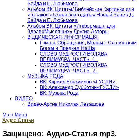
Байда и Е. Любимова
Альбом ВК: Цитаты/ Библейские Картинки или
что такое «божья благодать»/ Новый Завет/ Д.
Байда и Е. Любимова
Альбом ВК: Цитаты «Информацiя для
ЗдравоМыслящих» Другие Авторы
ВѢДИЧЕСКАЯ ИНФОРМАЦIЯ
Гимны, Обращения, Молвы к Славянским
Богам и Предкам НаШа
СЛОВО МУДРОСТИ ВОЛХВА
ВЕЛИМУДРА. ЧАСТЬ_1_
СЛОВО МУДРОСТИ ВОЛХВА
ВЕЛИМУДРА. ЧАСТЬ_2_
МУЗЫКА РОДА
ВК: Кирилл Богомилов <ГУСЛИ>
ВК: Александр Субботин<ГУСЛИ>
ВК: Музыка Рода
ВИДЕО
Видео-Архив Николая Левашова
Main Menu
Аудио Статьи
Защищено: Аудио-Статья mp3.