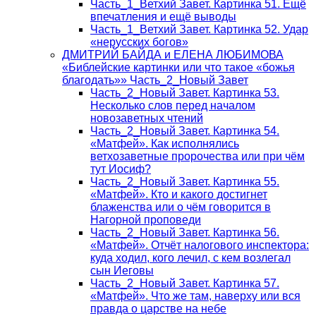
Часть_1_Ветхий Завет. Картинка 51. Ещё
впечатления и ещё выводы
Часть_1_Ветхий Завет. Картинка 52. Удар
«нерусских богов»
ДМИТРИЙ БАЙДА и ЕЛЕНА ЛЮБИМОВА
«Библейские картинки или что такое «божья
благодать»» Часть_2_Новый Завет
Часть_2_Новый Завет. Картинка 53.
Несколько слов перед началом
новозаветных чтений
Часть_2_Новый Завет. Картинка 54.
«Матфей». Как исполнялись
ветхозаветные пророчества или при чём
тут Иосиф?
Часть_2_Новый Завет. Картинка 55.
«Матфей». Кто и какого достигнет
блаженства или о чём говорится в
Нагорной проповеди
Часть_2_Новый Завет. Картинка 56.
«Матфей». Отчёт налогового инспектора:
куда ходил, кого лечил, с кем возлегал
сын Иеговы
Часть_2_Новый Завет. Картинка 57.
«Матфей». Что же там, наверху или вся
правда о царстве на небе