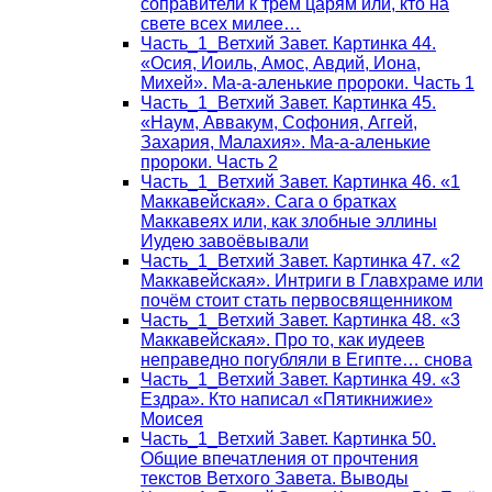
соправители к трём царям или, кто на
свете всех милее…
Часть_1_Ветхий Завет. Картинка 44.
«Осия, Иоиль, Амос, Авдий, Иона,
Михей». Ма-а-аленькие пророки. Часть 1
Часть_1_Ветхий Завет. Картинка 45.
«Наум, Аввакум, Софония, Аггей,
Захария, Малахия». Ма-а-аленькие
пророки. Часть 2
Часть_1_Ветхий Завет. Картинка 46. «1
Маккавейская». Сага о братках
Маккавеях или, как злобные эллины
Иудею завоёвывали
Часть_1_Ветхий Завет. Картинка 47. «2
Маккавейская». Интриги в Главхраме или
почём стоит стать первосвященником
Часть_1_Ветхий Завет. Картинка 48. «3
Маккавейская». Про то, как иудеев
неправедно погубляли в Египте… снова
Часть_1_Ветхий Завет. Картинка 49. «3
Ездра». Кто написал «Пятикнижие»
Моисея
Часть_1_Ветхий Завет. Картинка 50.
Общие впечатления от прочтения
текстов Ветхого Завета. Выводы