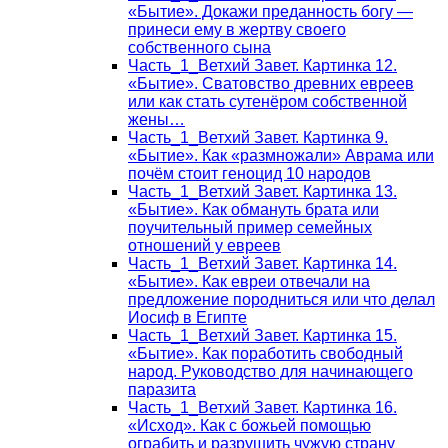
«Бытие». Докажи преданность богу —
принеси ему в жертву своего
собственного сына
Часть_1_Ветхий Завет. Картинка 12.
«Бытие». Сватовство древних евреев
или как стать сутенёром собственной
жены…
Часть_1_Ветхий Завет. Картинка 9.
«Бытие». Как «размножали» Аврама или
почём стоит геноцид 10 народов
Часть_1_Ветхий Завет. Картинка 13.
«Бытие». Как обмануть брата или
поучительный пример семейных
отношений у евреев
Часть_1_Ветхий Завет. Картинка 14.
«Бытие». Как евреи отвечали на
предложение породниться или что делал
Иосиф в Египте
Часть_1_Ветхий Завет. Картинка 15.
«Бытие». Как поработить свободный
народ. Руководство для начинающего
паразита
Часть_1_Ветхий Завет. Картинка 16.
«Исход». Как с божьей помощью
ограбить и разрушить чужую страну