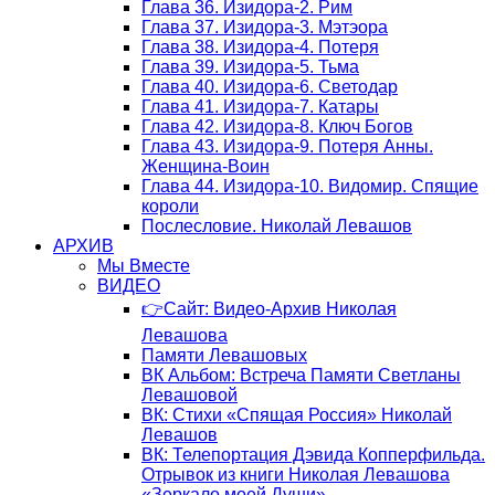
Глава 36. Изидора-2. Рим
Глава 37. Изидора-3. Мэтэора
Глава 38. Изидора-4. Потеря
Глава 39. Изидора-5. Тьма
Глава 40. Изидора-6. Светодар
Глава 41. Изидора-7. Катары
Глава 42. Изидора-8. Ключ Богов
Глава 43. Изидора-9. Потеря Анны.
Женщина-Воин
Глава 44. Изидора-10. Видомир. Спящие
короли
Послесловие. Николай Левашов
АРХИВ
Мы Вместе
ВИДЕО
👉Сайт: Видео-Архив Николая
Левашова
Памяти Левашовых
ВК Альбом: Встреча Памяти Светланы
Левашовой
ВК: Стихи «Спящая Россия» Николай
Левашов
ВК: Телепортация Дэвида Копперфильда.
Отрывок из книги Николая Левашова
«Зеркало моей Души»