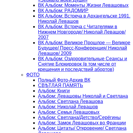
ВК Альбом: Моменты Жизни Левашовых
ВК Альбом: РАДОМИР
ВК Альбом: Встреча в Архангельске 1991.
Николай Левашов
ВК Альбом: Встреча с Читателями в
Нижнем Новгороде/ Николай Левашов/
2007
ВК Альбом: Великое Прошлое — Великое
Будущее/ Пресс-Конференция/ Николай
Левашов/ 2009
ВК Альбом: Оздоровительные Сеансы и
Снятие Блокировок (в том числе от
крещения и последствий абортов)
ФОТО
Полный Фото-Архив ВК
СВѢТЛАЯ ПАМЯТЬ
Альбом: Книги
Альбом: Левашовы Николай и Светлана
Альбом: Светлана Левашова
Альбом: Николай Левашов
Альбом: Семья Левашовых
Альбом: Светлана/Детство/Серёгины
Альбом: Замок Левашовых во Франции
Альбом: Цитаты/ Откровение/ Светлана