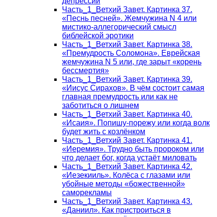
депрессии
Часть_1_Ветхий Завет. Картинка 37.
«Песнь песней». Жемчужина N 4 или
мистико-аллегорический смысл
библейской эротики
Часть_1_Ветхий Завет. Картинка 38.
«Премудрость Соломона». Еврейская
жемчужина N 5 или, где зарыт «корень
бессмертия»
Часть_1_Ветхий Завет. Картинка 39.
«Иисус Сирахов». В чём состоит самая
главная премудрость или как не
заботиться о лишнем
Часть_1_Ветхий Завет. Картинка 40.
«Исаия». Попишу-порежу или когда волк
будет жить с козлёнком
Часть_1_Ветхий Завет. Картинка 41.
«Иеремия». Трудно быть пророком или
что делает бог, когда устаёт миловать
Часть_1_Ветхий Завет. Картинка 42.
«Иезекииль». Колёса с глазами или
убойные методы «божественной»
саморекламы
Часть_1_Ветхий Завет. Картинка 43.
«Даниил». Как пристроиться в