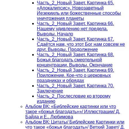
Часть_2_Новый Завет. Картинка 65.
«Апокалипсис». Новозаветный
Иезекииль или божественные способы
уничтожения планеты
Часть_2_Новый Завет. Картинка 66.
Нашему удивлению нет предела.
Выводы. Начало
Часть_2_Новый Завет. Картинка 67.
Сдаётся нам, что этот Бог нам совсем не
друг. Выводы. Продолжение
Часть_2_Новый Завет. Картинка 68.
Божья благодать смертельной
концентрации. Выводы. Окончание
Часть_2_Новый Завет. Картинка 69.
Приложение. Кое-что о церковных
праздниках и обрядах
Часть_2_Новый Завет. Картинка 70.
Заключение
Часть_2_Послесловие ко второму
изданию
Альбом ВК: «Библейские картинки или что
такое «божья благодать»»/ Иллюстрации/ Д.
Байда и Е.. Любимова
Альбом ВК: Цитаты/ Библейские Картинки или
что такое «божья благодать»/ Ветхий Завет/ Д.