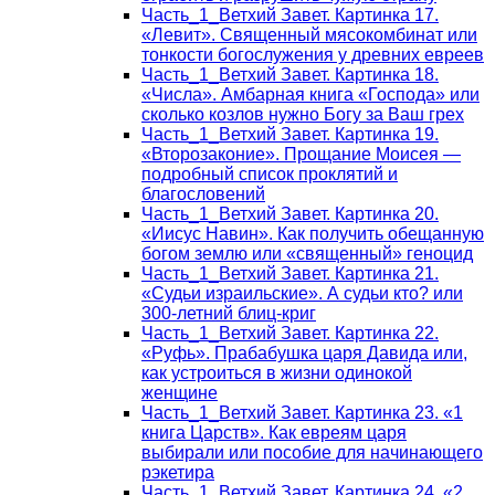
Часть_1_Ветхий Завет. Картинка 17.
«Левит». Священный мясокомбинат или
тонкости богослужения у древних евреев
Часть_1_Ветхий Завет. Картинка 18.
«Числа». Амбарная книга «Господа» или
сколько козлов нужно Богу за Ваш грех
Часть_1_Ветхий Завет. Картинка 19.
«Второзаконие». Прощание Моисея —
подробный список проклятий и
благословений
Часть_1_Ветхий Завет. Картинка 20.
«Иисус Навин». Как получить обещанную
богом землю или «священный» геноцид
Часть_1_Ветхий Завет. Картинка 21.
«Судьи израильские». А судьи кто? или
300-летний блиц-криг
Часть_1_Ветхий Завет. Картинка 22.
«Руфь». Прабабушка царя Давида или,
как устроиться в жизни одинокой
женщине
Часть_1_Ветхий Завет. Картинка 23. «1
книга Царств». Как евреям царя
выбирали или пособие для начинающего
рэкетира
Часть_1_Ветхий Завет. Картинка 24. «2