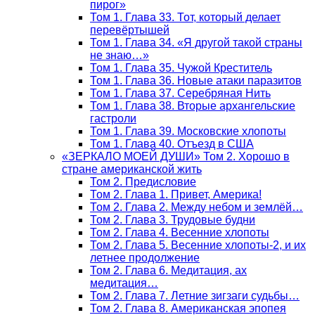
пирог»
Том 1. Глава 33. Тот, который делает
перевёртышей
Том 1. Глава 34. «Я другой такой страны
не знаю…»
Том 1. Глава 35. Чужой Креститель
Том 1. Глава 36. Новые атаки паразитов
Том 1. Глава 37. Серебряная Нить
Том 1. Глава 38. Вторые архангельские
гастроли
Том 1. Глава 39. Московские хлопоты
Том 1. Глава 40. Отъезд в США
«ЗЕРКАЛО МОЕЙ ДУШИ» Том 2. Хорошо в
стране американской жить
Том 2. Предисловие
Том 2. Глава 1. Привет, Америка!
Том 2. Глава 2. Между небом и землёй…
Том 2. Глава 3. Трудовые будни
Том 2. Глава 4. Весенние хлопоты
Том 2. Глава 5. Весенние хлопоты-2, и их
летнее продолжение
Том 2. Глава 6. Медитация, ах
медитация…
Том 2. Глава 7. Летние зигзаги судьбы…
Том 2. Глава 8. Американская эпопея