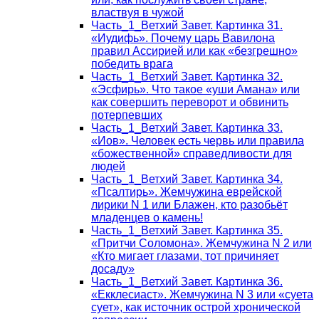
властвуя в чужой
Часть_1_Ветхий Завет. Картинка 31.
«Иудифь». Почему царь Вавилона
правил Ассирией или как «безгрешно»
победить врага
Часть_1_Ветхий Завет. Картинка 32.
«Эсфирь». Что такое «уши Амана» или
как совершить переворот и обвинить
потерпевших
Часть_1_Ветхий Завет. Картинка 33.
«Иов». Человек есть червь или правила
«божественной» справедливости для
людей
Часть_1_Ветхий Завет. Картинка 34.
«Псалтирь». Жемчужина еврейской
лирики N 1 или Блажен, кто разобьёт
младенцев о камень!
Часть_1_Ветхий Завет. Картинка 35.
«Притчи Соломона». Жемчужина N 2 или
«Кто мигает глазами, тот причиняет
досаду»
Часть_1_Ветхий Завет. Картинка 36.
«Екклесиаст». Жемчужина N 3 или «суета
сует», как источник острой хронической