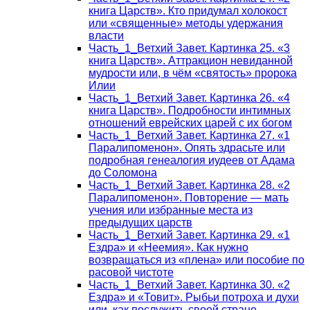
книга Царств». Кто придумал холокост
или «священные» методы удержания
власти
Часть_1_Ветхий Завет. Картинка 25. «3
книга Царств». Аттракцион невиданной
мудрости или, в чём «святость» пророка
Илии
Часть_1_Ветхий Завет. Картинка 26. «4
книга Царств». Подробности интимных
отношений еврейских царей с их богом
Часть_1_Ветхий Завет. Картинка 27. «1
Паралипоменон». Опять здрасьте или
подробная генеалогия иудеев от Адама
до Соломона
Часть_1_Ветхий Завет. Картинка 28. «2
Паралипоменон». Повторение — мать
учения или избранные места из
предыдущих царств
Часть_1_Ветхий Завет. Картинка 29. «1
Ездра» и «Неемия». Как нужно
возвращаться из «плена» или пособие по
расовой чистоте
Часть_1_Ветхий Завет. Картинка 30. «2
Ездра» и «Товит». Рыбьи потроха и духи
или, как послужить своей стране,