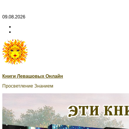
Skip
09.08.2026
to
ВК
content
Книги
ВК
Сварог
Книги Левашовых Онлайн
Просветление Знанием