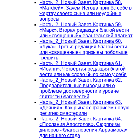
Часть_2_Новый Завет. Картинка 58.
«Матфей». Зачем Иегова принёс себе в
жертву своего сына или неудобные
вопросы
Часть_2_Новый Завет. Картинка 59.
«Марк». Вторая редакция благой вести
или «священный» евангельский плагиат
Часть_2_Новый Завет. Картинка 60.
«Лука». Третья редакция благой вести
или «священные» призывы побольше
грешить
Часть_2_Новый Завет. Картинка 61.
«Иоанн». Четвёртая редакция благой
вести или как слово было само у себя
Часть_2_Новый Завет. Картинка 62.
Предварительные выводы или о
проблеме достоверности и уровне
святости благовестий
Часть_2_Новый Завет. Картинка 63.
«Деяния». Как рыбак с фарисем новую
религию смастерили
Часть_2_Новый Завет. Картинка 64.
«Послания Апостолов». Сюрпризы
дилеров «благословения Авраамова»
для нашего стада