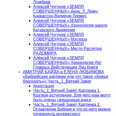
Ломбрив
Алексей Чугунов «ЗЕМЛЯ
СОВЕРШЕННЫХ» День_5_Лиму-
Каркассон-Велируж-Термес
Алексей Чугунов «ЗЕМЛЯ
СОВЕРШЕННЫХ» Хронология заката
Катарского Движения
Алексей Чугунов «ЗЕМЛЯ
СОВЕРШЕННЫХ» Мэтэора
Алексей Чугунов «ЗЕМЛЯ
СОВЕРШЕННЫХ» Место Распятия
РАДОМИРА
Алексей Чугунов «ЗЕМЛЯ
СОВЕРШЕННЫХ» Хронология Лет
Главных Действующих Лиц Книги
ДМИТРИЙ БАЙДА и ЕЛЕНА ЛЮБИМОВА
«Библейские картинки или что такое «божья
благодать»» Часть_1_Ветхий Завет
Аннотация
Часть_1_Ветхий Завет. Картинка 1.
Краткое вступление. Для чего нам могут
быть нужны священные книги
Часть_1_Ветхий Завет. Картинка 2.
Оглавление Библии и что из него можно
почерпнуть интересного